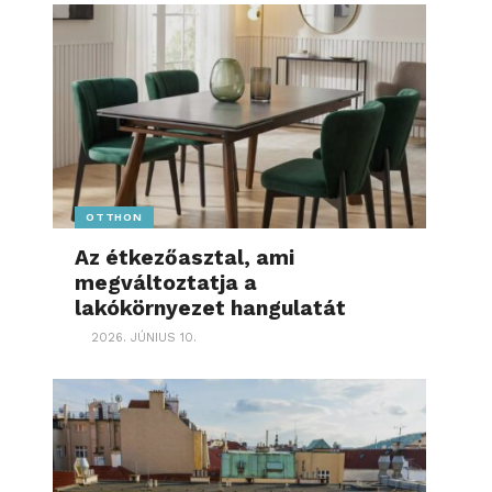
OTTHON
Az étkezőasztal, ami
megváltoztatja a
lakókörnyezet hangulatát
2026. JÚNIUS 10.