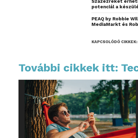
Százezreket érhetn
potenciál a készü
PEAQ by Robbie Wil
MediaMarkt és Rob
KAPCSOLÓDÓ CIKKEK:
További cikkek itt: Te