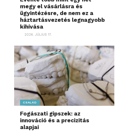
megy el vásárlásra és
ügyintézésre, de nem ez a
háztartásvezetés legnagyobb
kihívása
2026. JÚLIUS 17.
CSALÁD
Fogászati gipszek: az
innováció és a precizitás
alapjai