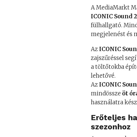
A MediaMarkt Ma
ICONIC Sound 2
fülhallgató. Min
megjelenést és m
Az
ICONIC Soun
zajszűréssel seg
a töltőtokba épít
lehetővé.
Az
ICONIC Soun
mindössze
öt ór
használatra kész
Erőteljes h
szezonhoz