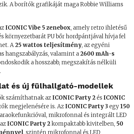
zik. A borítók grafikáját maga Robbie Williams
az
ICONIC Vibe 5 zenebox
, amely retro ihletésű
s környezetbarát PU bőr hordpántjával hívja fel
met. A
25 wattos teljesítmény
, az egyéni
as hangszabályzás, valamint a
2600 mAh-s
ndoskodik a hosszabb, megszakítás nélküli
.
at és új fülhallgató-modellek
ók számíthatnak az
ICONIC Party 2
és
ICONIC
ók megjelenésére is. Az
ICONIC Party 3
egy
150
araokefunkcióval, mikrofonnal és integrált LED
 az
ICONIC Party 2
kompaktabb kivitelben,
50
tménnyel
, szintén mikrofonnal és LED