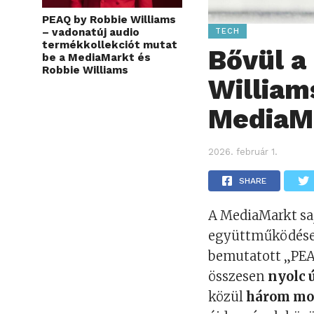
PEAQ by Robbie Williams
– vadonatúj audio
TECH
termékkollekciót mutat
Bővül a
be a MediaMarkt és
Robbie Williams
William
MediaM
2026. február 1.
SHARE
A MediaMarkt sa
együttműködése ú
bemutatott „PEA
összesen
nyolc 
közül
három mod