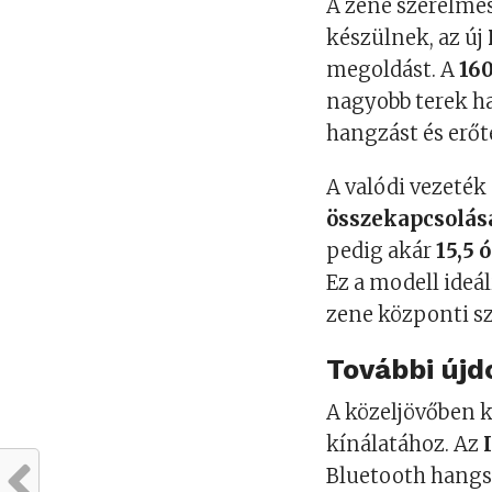
A zene szerelmes
készülnek, az új
megoldást. A
16
nagyobb terek ha
hangzást és erőte
A valódi vezeték
összekapcsolás
pedig akár
15,5 
Ez a modell ideá
zene központi sz
További újd
A közeljövőben k
kínálatához. Az
Bluetooth hangsz