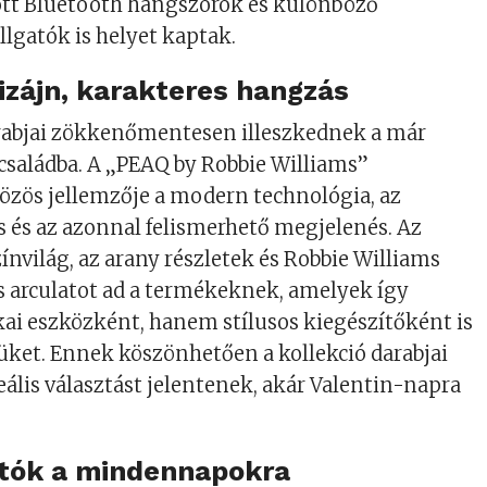
tt Bluetooth hangszórók és különböző
llgatók is helyet kaptak.
dizájn, karakteres hangzás
arabjai zökkenőmentesen illeszkednek a már
saládba. A „PEAQ by Robbie Williams”
özös jellemzője a modern technológia, az
s és az azonnal felismerhető megjelenés. Az
ínvilág, az arany részletek és Robbie Williams
s arculatot ad a termékeknek, amelyek így
ai eszközként, hanem stílusos kiegészítőként is
üket. Ennek köszönhetően a kollekció darabjai
eális választást jelentenek, akár Valentin-napra
atók a mindennapokra