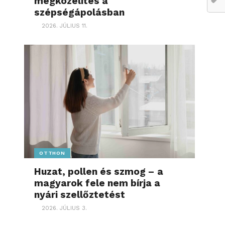
megközelítés a
szépségápolásban
2026. JÚLIUS 11.
OTTHON
Huzat, pollen és szmog – a
magyarok fele nem bírja a
nyári szellőztetést
2026. JÚLIUS 3.