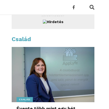
ADVERTISEMENT
Család
CSALÁD
Évente több mint egy hét