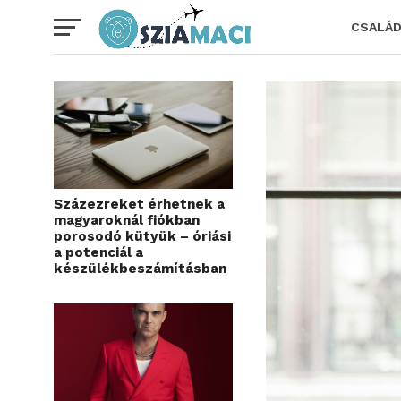
CSALÁ
Százezreket érhetnek a
magyaroknál fiókban
porosodó kütyük – óriási
a potenciál a
készülékbeszámításban