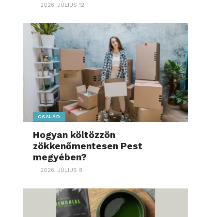
2026. JÚLIUS 12.
CSALÁD
Hogyan költözzön
zökkenőmentesen Pest
megyében?
2026. JÚLIUS 8.