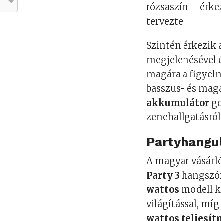
rózsaszín – érke
tervezte.
Szintén érkezik 
megjelenésével é
magára a figyel
basszus- és mag
akkumulátor
go
zenehallgatásról
Partyhangul
A magyar vásárl
Party 3
hangszór
wattos
modell k
világítással, míg
wattos teljesí