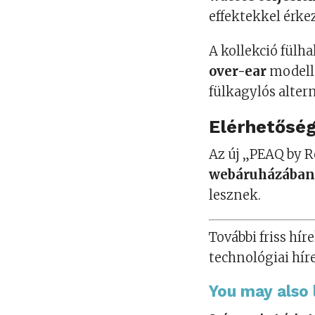
effektekkel érkez
A kollekció fülh
over-ear
modelle
fülkagylós altern
Elérhetősé
Az új „PEAQ by 
webáruházában é
lesznek.
További friss híre
technológiai hír
You may also l