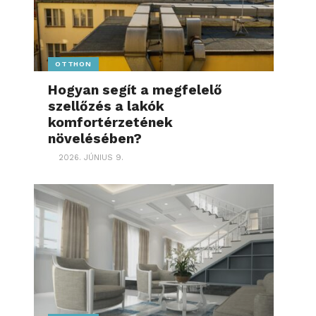
OTTHON
Hogyan segít a megfelelő
szellőzés a lakók
komfortérzetének
növelésében?
2026. JÚNIUS 9.