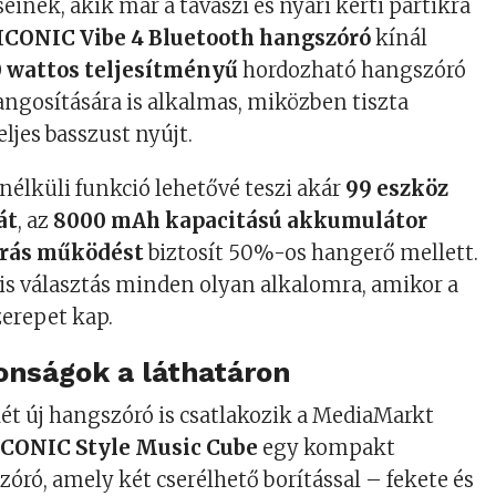
einek, akik már a tavaszi és nyári kerti partikra
ICONIC Vibe 4 Bluetooth hangszóró
kínál
0 wattos teljesítményű
hordozható hangszóró
ngosítására is alkalmas, miközben tiszta
ljes basszust nyújt.
 nélküli funkció lehetővé teszi akár
99 eszköz
át
, az
8000 mAh kapacitású akkumulátor
órás működést
biztosít 50%-os hangerő mellett.
lis választás minden olyan alkalomra, amikor a
erepet kap.
onságok a láthatáron
ét új hangszóró is csatlakozik a MediaMarkt
ICONIC Style Music Cube
egy kompakt
óró, amely két cserélhető borítással – fekete és