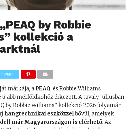
 „PEAQ by Robbie
s” kollekció a
arktnál
TWEET
ját márkája, a
PEAQ
, és Robbie Williams
jabb mérföldkőhöz érkezett. A tavaly júliusban
Q by Robbie Williams” kollekció 2026 folyamán
új hangtechnikai eszközzel
bővül, amelyek
ell már Magyarországon is elérhető
. Az