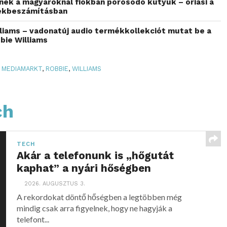
ek a magyaroknál fiókban porosodó kütyük – óriási a
lékbeszámításban
liams – vadonatúj audio termékkollekciót mutat be a
bie Williams
MEDIAMARKT
,
ROBBIE
,
WILLIAMS
ch
TECH
Akár a telefonunk is „hőgutát
kaphat” a nyári hőségben
2026. AUGUSZTUS 3.
A rekordokat döntő hőségben a legtöbben még
mindig csak arra figyelnek, hogy ne hagyják a
telefont...