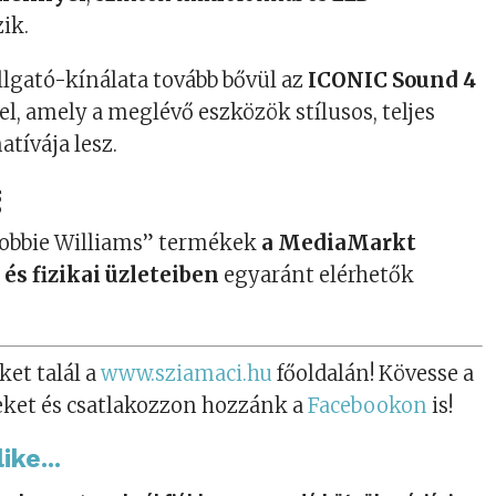
ik.
allgató-kínálata tovább bővül az
ICONIC Sound 4
l, amely a meglévő eszközök stílusos, teljes
atívája lesz.
g
Robbie Williams” termékek
a MediaMarkt
s fizikai üzleteiben
egyaránt elérhetők
ket talál a
www.sziamaci.hu
főoldalán! Kövesse a
eket és csatlakozzon hozzánk a
Facebookon
is!
ike...