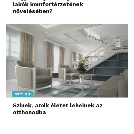
lakók komfortérzetének
növelésében?
OTTHON
Színek, amik életet lehelnek az
otthonodba