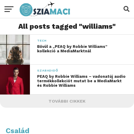
All posts tagged "williams"
TECH
Bővül a „PEAQ by Robbie Williams”
kollekció a MediaMarktnál
SZABADIDŐ
PEAQ by Robbie Williams – vadonatúj audio
termékkollekciót mutat be a MediaMarkt
és Robbie Williams
TOVÁBBI CIKKEK
Család