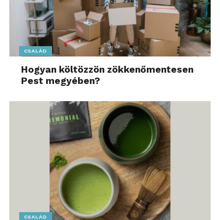
CSALÁD
Hogyan költözzön zökkenőmentesen
Pest megyében?
CSALÁD