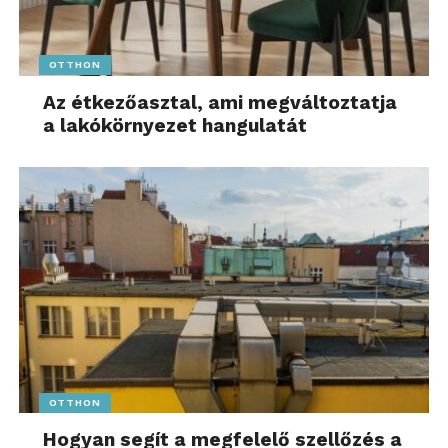
OTTHON
Az étkezőasztal, ami megváltoztatja
a lakókörnyezet hangulatát
OTTHON
Hogyan segít a megfelelő szellőzés a