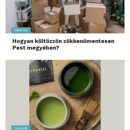
CSALÁD
Hogyan költözzön zökkenőmentesen
Pest megyében?
CSALÁD