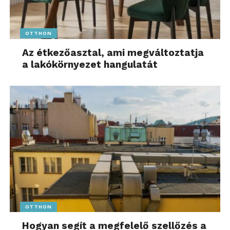
OTTHON
Az étkezőasztal, ami megváltoztatja
a lakókörnyezet hangulatát
OTTHON
Hogyan segít a megfelelő szellőzés a