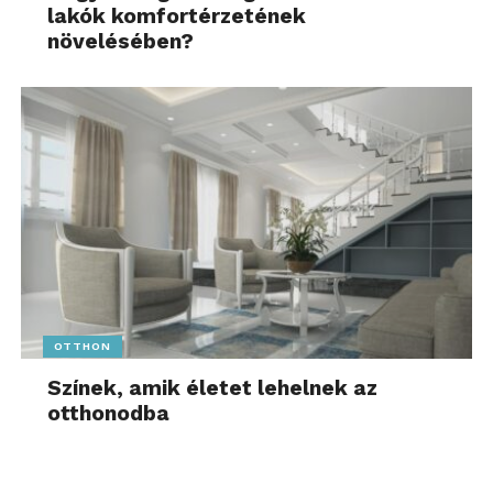
lakók komfortérzetének
növelésében?
OTTHON
Színek, amik életet lehelnek az
otthonodba