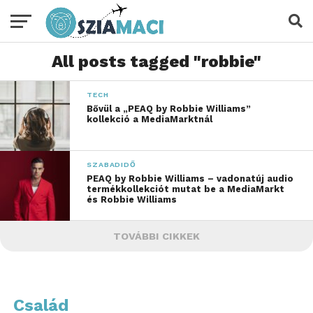
All posts tagged "robbie"
TECH
Bővül a „PEAQ by Robbie Williams”
kollekció a MediaMarktnál
SZABADIDŐ
PEAQ by Robbie Williams – vadonatúj audio
termékkollekciót mutat be a MediaMarkt
és Robbie Williams
TOVÁBBI CIKKEK
Család