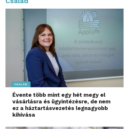
Család
fontolóra venni. Az érzelmek rendezése mellett
fontos megtanulni,
hogyan védhetjük meg
határainkat
, és hogyan őrizhetjük meg lelki
harmóniánkat. Az asszertív kommunikáció kitűnő
eszköz lehet konfliktusaink kezelésére,
amennyiben partnerünk nem nárcisztikus.
A hosszú és összetett út végén a kulcs a saját
érzelmi integritásunk megóvása, és hogy képesek
legyünk képviselni önmagunkat a kapcsolatainkban.
Az újrakezdés, belső erőnk újbóli megtalálása, és a
szakértői támogatás mind segíthet a
CSALÁD
továbblépésben.
Évente több mint egy hét megy el
vásárlásra és ügyintézésre, de nem
További friss híreket talál a
www.sziamaci.hu
ez a háztartásvezetés legnagyobb
főoldalán! Kövesse a technológiai híreket és
kihívása
csatlakozzon hozzánk a
Facebookon
is!