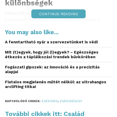
különbségek
Felmerült már önben a kérdés, hogyan
CONTINUE READING
különböztetheti meg a köznyelvi nárcizmust a
klinikai diagnózistól? Köznapi értelemben a
You may also like...
nárcizmus sokszor csupán önelégült, néha humoros
jelző, amit olyanokra aggatnak, akik szeretik
A fenntartható nyár a szervezetünket is védi
magukat mások előtt fényezni. Azonban a
pszichológiában az NPD, azaz nárcisztikus
Mit (t)egyek, hogy jól (l)egyek? – Egészséges
étkezés a táplálkozási trendek bűvkörében
személyiségzavar súlyos, akár kezelést igénylő
állapot. Ha felnőttkorban legalább öt jellemzőből
Fogászati gipszek: az innováció és a precizitás
több is folyamatosan fennáll, mint például
alapjai
grandiózus énkép vagy empátiahiány, akkor
Fiatalos megjelenés műtét nélkül: az ultrahangos
felmerülhet a diagnózis lehetősége. Ha kíváncsi más
arclifting titkai
személyiségzavarok listájára
, érdemes ezt is
átlapoznia.
KAPCSOLÓDÓ CIKKEK:
EGÉSZSÉG
,
EGÉSZSÉGÜGY
Az álarc mögött: a kapcsolat
További cikkek itt: Család