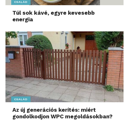
CSALÁD
Túl sok kávé, egyre kevesebb
energia
CSALÁD
Az új generációs kerítés: miért
gondolkodjon WPC megoldásokban?