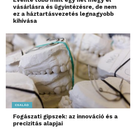
főoldalán! Kövesse a technológiai híreket és
vásárlásra és ügyintézésre, de nem
csatlakozzon hozzánk a
Facebookon
is!
ez a háztartásvezetés legnagyobb
kihívása
CSALÁD
Fogászati gipszek: az innováció és a
precizitás alapjai