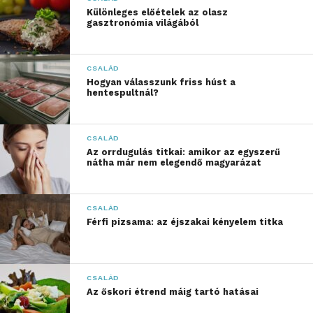
a ritmusos szöveg, a humor és az érzelmi mélység,
Különleges előételek az olasz
amelyek együtt teszik őket maradandó élménnyé. A
gasztronómia világából
Patrik, a pingvin
jól illeszkedik ebbe az életműbe.
Kinek ajánlható?
CSALÁD
Hogyan válasszunk friss húst a
A könyv ideális választás:
hentespultnál?
óvodás és kisiskolás korú gyerekeknek
,
CSALÁD
akik szeretik az állatos, kalandos meséket,
Az orrdugulás titkai: amikor az egyszerű
nátha már nem elegendő magyarázat
szülőknek és pedagógusoknak
, akik közös
olvasáshoz és beszélgetésekhez keresnek
CSALÁD
tartalmas mesét,
Férfi pizsama: az éjszakai kényelem titka
valamint
minden meseolvasónak
, aki
értékeli a kedves történeteket és a minőségi
CSALÁD
Az őskori étrend máig tartó hatásai
illusztrációkat.