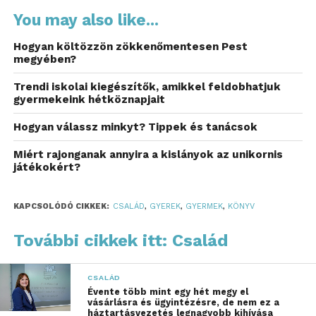
nehézséggel találkozik, ugyanakkor barátságok is
You may also like...
szövődnek, amelyek segítik őt abban, hogy ne adja
fel célját.
Hogyan költözzön zökkenőmentesen Pest
megyében?
Mitől szerethető ez a mese?
Trendi iskolai kiegészítők, amikkel feldobhatjuk
gyermekeink hétköznapjait
A
Patrik, a pingvin
mesekönyv több szempontból is
kiemelkedő olvasmány a kisebbek számára:
Hogyan válassz minkyt? Tippek és tanácsok
Miért rajonganak annyira a kislányok az unikornis
Mozgalmas, humoros cselekmény
–
játékokért?
Patrik útja tele van váratlan helyzetekkel és
kedves fordulatokkal, amelyek fenntartják a
KAPCSOLÓDÓ CIKKEK:
CSALÁD
,
GYEREK
,
GYERMEK
,
KÖNYV
gyerekek figyelmét.
További cikkek itt: Család
Fontos erkölcsi üzenetek
– A történet a
kitartásról, az önmagunkhoz való hűségről és
CSALÁD
a barátság erejéről mesél, érthető és
Évente több mint egy hét megy el
vásárlásra és ügyintézésre, de nem ez a
befogadható formában.
háztartásvezetés legnagyobb kihívása