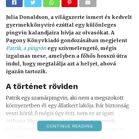
Julia Donaldson, a világszerte ismert és kedvelt
gyermekkönyvíró ezúttal egy különleges
pingvin kalandjaira hívja az olvasókat. A
Pagony Könyvkiadó gondozásában megjelent
Patrik, a pingvin
egy szívmelengető, mégis
izgalmas mese, amelyben a főhős hosszú útra
indul, hogy megtalálja azt a helyet, ahová
igazán tartozik.
A történet röviden
Patrik egy szamárpingvin, aki nem a megszokott
környezetben él: egy állatkert lakója. Bár biztonság
veszi körül, ő mégis úgy érzi, nem ez az igazi
otthona. Vágyakozása a Déli-sark, a pingvinek
CONTINUE READING
természetes élőhelye felé hajtja, ezért egy napon
elszánja magát, és megszökik. Utazása során számos