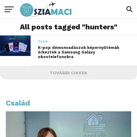
All posts tagged "hunters"
TECH
K-pop démonvadászok képernyőtémák
érkeztek a Samsung Galaxy
okostelefonokra
TOVÁBBI CIKKEK
Család