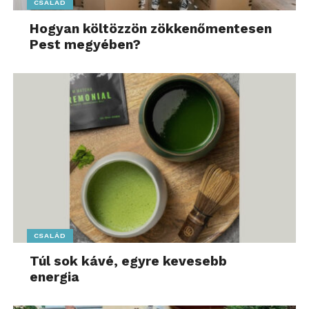
CSALÁD
Hogyan költözzön zökkenőmentesen
Pest megyében?
CSALÁD
Túl sok kávé, egyre kevesebb
energia