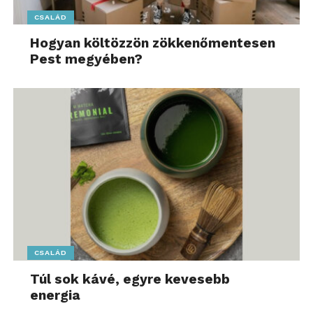
CSALÁD
Hogyan költözzön zökkenőmentesen
Pest megyében?
CSALÁD
Túl sok kávé, egyre kevesebb
energia