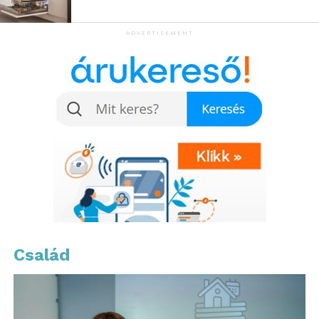
újraértelmezés pozitív kihívásokkal járhat.
Közösségi támogatás az
ADVERTISEMENT
újrakezdéshez
Számos közösség és szolgáltatás létezik, ami
segíthet neked újra megtalálni önmagadat, és
rátalálni az új szerelemre. Közösségi oldalak,
fórumok és tematikus társkeresők mind támogatják,
hogy társakra találj ilyen szakaszban. Az ilyen
közösségek ereje abban rejlik, hogy megtalálod
azokat, akik megértenek.
Az Erotikashow.hu például különös figyelmet
szentel az egyedi, minőségi termékek kínálatának.
Család
Olyan női fehérneműk és kiegészítők találhatók
náluk, amelyek hozzájárulhatnak az önbizalom
növeléséhez. Talán egy új, különleges ruhadarab