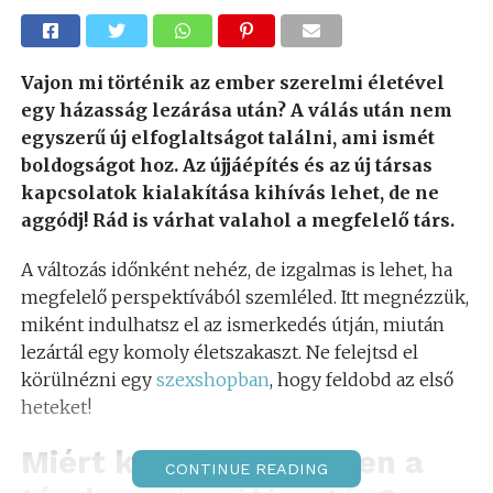
Vajon mi történik az ember szerelmi életével
egy házasság lezárása után? A válás után nem
egyszerű új elfoglaltságot találni, ami ismét
boldogságot hoz. Az újjáépítés és az új társas
kapcsolatok kialakítása kihívás lehet, de ne
aggódj! Rád is várhat valahol a megfelelő társ.
A változás időnként nehéz, de izgalmas is lehet, ha
megfelelő perspektívából szemléled. Itt megnézzük,
miként indulhatsz el az ismerkedés útján, miután
lezártál egy komoly életszakaszt. Ne felejtsd el
körülnézni egy
szexshopban
, hogy feldobd az első
heteket!
Miért kezdődik nehezen a
CONTINUE READING