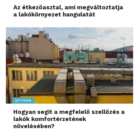
Az étkezőasztal, ami megváltoztatja
a lakókörnyezet hangulatát
OTTHON
Hogyan segít a megfelelő szellőzés a
lakók komfortérzetének
növelésében?