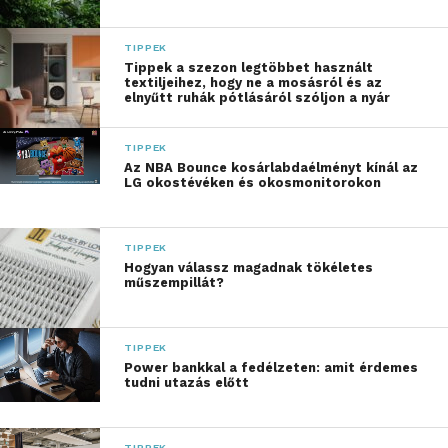
Modern eszközök az
TIPPEK
újrainduláshoz
Tippek a szezon legtöbbet használt
textiljeihez, hogy ne a mosásról és az
elnyűtt ruhák pótlásáról szóljon a nyár
Az internetes társkeresők új lehetőségeket
nyújtanak, ha tudatosan használod őket. Virtuális
TIPPEK
térben könnyen találkozhatsz olyan emberekkel,
Az NBA Bounce kosárlabdaélményt kínál az
LG okostévéken és okosmonitorokon
akik hasonló élethelyzetben vannak. Az online világ
átláthatóságot biztosít, segítve a kapcsolatok
kialakítását. Vibrátor és más módszerek is
TIPPEK
hozzájárulhatnak önmagad jobb megértéséhez az új
Hogyan válassz magadnak tökéletes
műszempillát?
kapcsolatok előtt.
Az online társkeresés egyik legnagyobb előnye,
TIPPEK
hogy csökkenti a személyes találkozások előtt
Power bankkal a fedélzeten: amit érdemes
fellépő szorongást. Ha szeretnéd bővíteni a
tudni utazás előtt
látóköröd, próbálj ki egy olyan társkereső oldalt, ahol
speciálisan az elvált társkeresők keresnek partnert.
TIPPEK