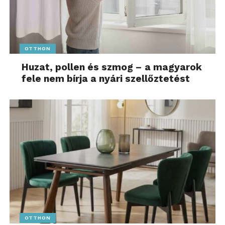
OTTHON
Huzat, pollen és szmog – a magyarok
fele nem bírja a nyári szellőztetést
OTTHON