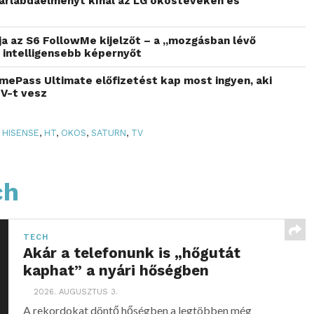
árlabdaélményt kínál az LG okostévéken és
a az S6 FollowMe kijelzőt – a „mozgásban lévő
 intelligensebb képernyőt
ePass Ultimate előfizetést kap most ingyen, aki
TV-t vesz
HISENSE
,
HT
,
OKOS
,
SATURN
,
TV
ch
TECH
Akár a telefonunk is „hőgutát
kaphat” a nyári hőségben
2026. AUGUSZTUS 3.
A rekordokat döntő hőségben a legtöbben még