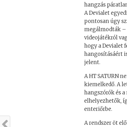
hangzás páratlan
A Devialet egyed
pontosan úgy sz
megálmodták – l
videojátékról va
hogy a Devialet f
hangosításáért i
jelent.
A HT SATURN nem
kiemelkedő. A let
hangszórók és a
elhelyezhetők, 
enteriőrbe.
A rendszer öt el