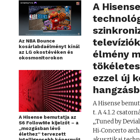
A Hisense
technoló
szinkroni
televízió
Az NBA Bounce
kosárlabdaélményt kínál
élmény m
az LG okostévéken és
okosmonitorokon
tökélete
ezzel új 
hangzásb
A Hisense bemut
t. A 4.1.2 csato
A Hisense bemutatja az
„Tuned by Deviale
S6 FollowMe kijelzőt – a
„mozgásban lévő
Hi‑Concerto arch
élethez” tervezett
akusztikai techn
intelligensebb képernyőt