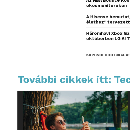
Az NBA Bounce kos
okosmonitorokon
A Hisense bemutatj
élethez” tervezett
Háromhavi Xbox Gam
októberben LG AI 
KAPCSOLÓDÓ CIKKEK:
További cikkek itt: Te