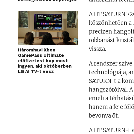
A HT SATURN 720
köszönhetően a 
precízen hangol
robbanást kristá
vissza.
Háromhavi Xbox
GamePass Ultimate
előfizetést kap most
A rendszer szíve 
ingyen, aki októberben
technológiája, 
LG AI TV-t vesz
SATURN-t a kompa
hangszóróival. 
emeli a térhatás
hanem a feje fölö
bevonva őt.
A HT SATURN-t a 