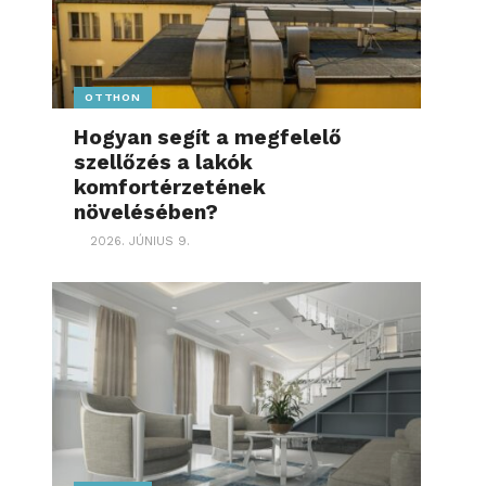
OTTHON
Hogyan segít a megfelelő
szellőzés a lakók
komfortérzetének
növelésében?
2026. JÚNIUS 9.