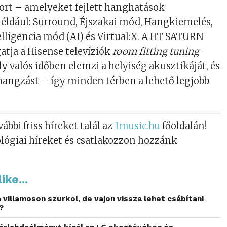
port – amelyeket fejlett hanghatások
például: Surround, Éjszakai mód, Hangkiemelés,
lligencia mód (AI) és Virtual:X. A HT SATURN
tja a Hisense televíziók
room fitting tuning
ly valós időben elemzi a helyiség akusztikáját, és
 hangzást – így minden térben a lehető legjobb
ábbi friss híreket talál az
1music.hu
főoldalán!
lógiai híreket és csatlakozzon hozzánk
ike...
 villamoson szurkol, de vajon vissza lehet csábítani
?