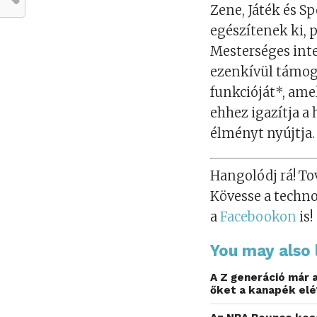
Zene, Játék és S
egészítenek ki, 
Mesterséges inte
ezenkívül támoga
funkcióját*, ame
ehhez igazítja a
élményt nyújtja.
Hangolódj rá! Tov
Kövesse a techno
a
Facebookon
is!
You may also l
A Z generáció már a
őket a kanapék elé