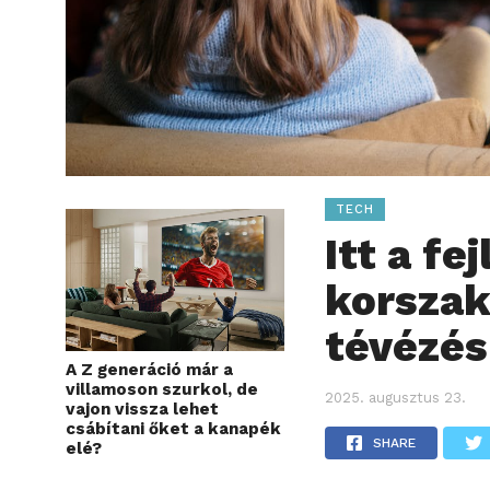
TECH
Itt a fe
korszak
tévézé
A Z generáció már a
villamoson szurkol, de
2025. augusztus 23.
vajon vissza lehet
csábítani őket a kanapék
SHARE
elé?