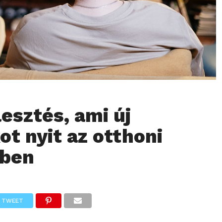
jlesztés, ami új
ot nyit az otthoni
sben
TWEET