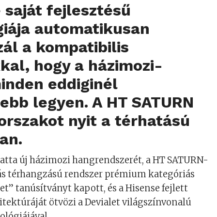
 saját fejlesztésű
giája automatikusan
zál a kompatibilis
kkal, hogy a házimozi-
inden eddiginél
sebb legyen. A HT SATURN
korszakot nyit a térhatású
an.
atta új házimozi hangrendszerét, a HT SATURN-
rnás térhangzású rendszer prémium kategóriás
t” tanúsítványt kapott, és a Hisense fejlett
itektúráját ötvözi a Devialet világszínvonalú
ológiájával.