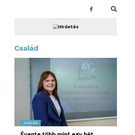
ADVERTISEMENT
Család
CSALÁD
Évente több mint egy hét