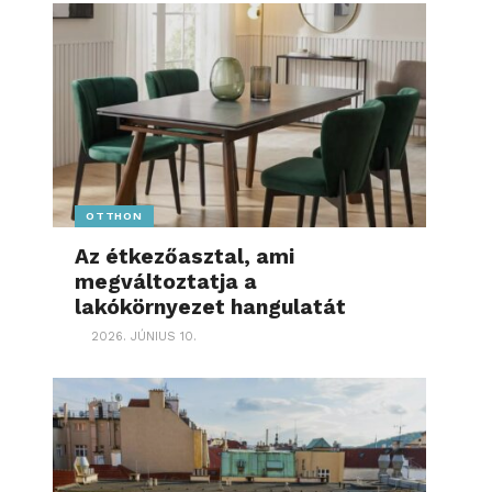
OTTHON
Az étkezőasztal, ami
megváltoztatja a
lakókörnyezet hangulatát
2026. JÚNIUS 10.