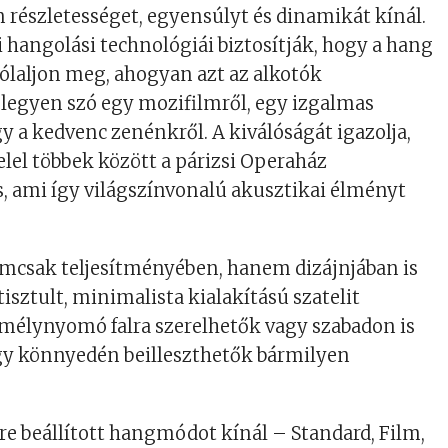
 részletességet, egyensúlyt és dinamikát kínál.
i hangolási technológiái biztosítják, hogy a hang
ólaljon meg, ahogyan azt az alkotók
egyen szó egy mozifilmről, egy izgalmas
gy a kedvenc zenénkről. A kiválóságát igazolja,
elel többek között a párizsi Operaház
s, ami így világszínvonalú akusztikai élményt
csak teljesítményében, hanem dizájnjában is
isztult, minimalista kialakítású szatelit
 mélynyomó falra szerelhetők vagy szabadon is
így könnyedén beilleszthetők bármilyen
őre beállított hangmódot kínál – Standard, Film,