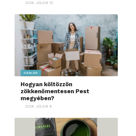
2026. JÚLIUS 12.
CSALÁD
Hogyan költözzön
zökkenőmentesen Pest
megyében?
2026. JÚLIUS 8.