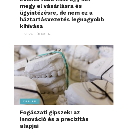
megy el vásárlásra és
ügyintézésre, de nem ez a
háztartásvezetés legnagyobb
kihívása
2026. JÚLIUS 17.
CSALÁD
Fogászati gipszek: az
innováció és a precizitás
alapjai