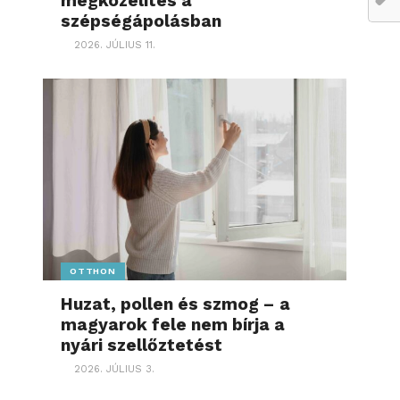
megközelítés a
szépségápolásban
2026. JÚLIUS 11.
OTTHON
Huzat, pollen és szmog – a
magyarok fele nem bírja a
nyári szellőztetést
2026. JÚLIUS 3.