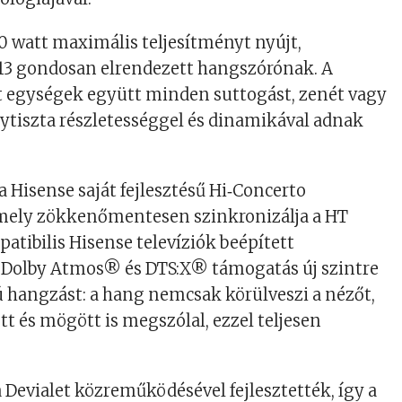
 watt maximális teljesítményt nyújt,
13 gondosan elrendezett hangszórónak. A
t egységek együtt minden suttogást, zenét vagy
lytiszta részletességgel és dinamikával adnak
a Hisense saját fejlesztésű Hi‑Concerto
amely zökkenőmentesen szinkronizálja a HT
tibilis Hisense televíziók beépített
A Dolby Atmos® és DTS:X® támogatás új szintre
ú hangzást: a hang nemcsak körülveszi a nézőt,
tt és mögött is megszólal, ezzel teljesen
Devialet közreműködésével fejlesztették, így a