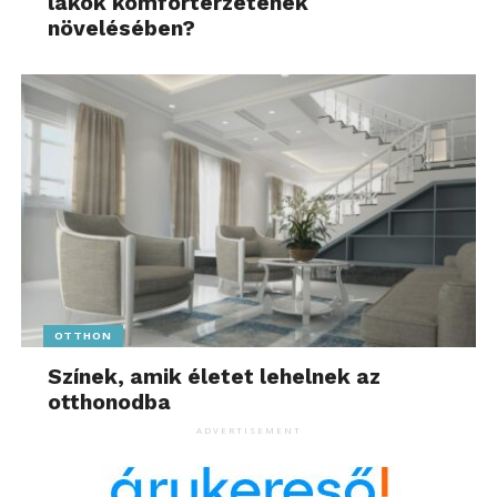
lakók komfortérzetének
növelésében?
OTTHON
Színek, amik életet lehelnek az
otthonodba
ADVERTISEMENT