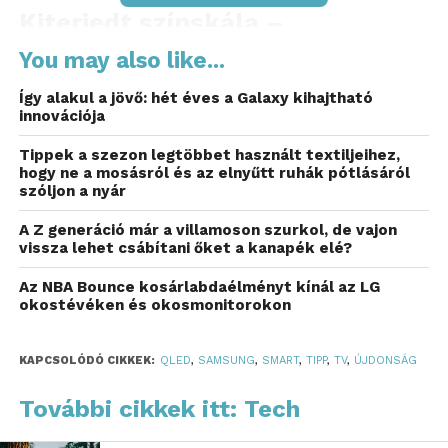
Kiterjedt színskála –
kvantumpontokkal
You may also like...
A QLED valódi
kvantumpont-technológiája (Real
Így alakul a jövő: hét éves a Galaxy kihajtható
Quantum Dot Technology)
a hagyományos
innovációja
kijelzőknél szélesebb színskálát biztosíthat a színek
Tippek a szezon legtöbbet használt textiljeihez,
pontos és élénk megjelenítése érdekében. A
hogy ne a mosásról és az elnyűtt ruhák pótlásáról
kvantumpont-technológiát azok a mikroszkopikus
szóljon a nyár
molekulák teszik különlegessé, amelyek nagy
A Z generáció már a villamoson szurkol, de vajon
fényerővel és pontos színvisszaadással képesek
vissza lehet csábítani őket a kanapék elé?
világítani. A Samsung QLED TV készülékei ezt a
Az NBA Bounce kosárlabdaélményt kínál az LG
Quantum Dot technológiát használják az akár 100%-
okostévéken és okosmonitorokon
os színtelítettség elérése érdekében. Így ezek a
televíziók nagyon világos vagy sötét környezeti
körülmények között is konzisztens, gazdag és
KAPCSOLÓDÓ CIKKEK:
QLED
,
SAMSUNG
,
SMART
,
TIPP
,
TV
,
ÚJDONSÁG
pontos színekkel jeleníthetik meg a képet: mély
További cikkek itt: Tech
vörösökkel, élénk zöldekkel és tiszta kék
árnyalatokkal.