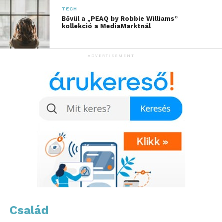
Hangolódj rá! További friss híreket talál
TECH
az
1music.hu
főoldalán! Kövesse a technológiai
Bővül a „PEAQ by Robbie Williams”
híreket és csatlakozzon hozzánk a
Facebookon
is!
kollekció a MediaMarktnál
ADVERTISEMENT
Család