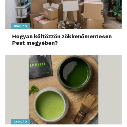
CSALÁD
Hogyan költözzön zökkenőmentesen
Pest megyében?
CSALÁD