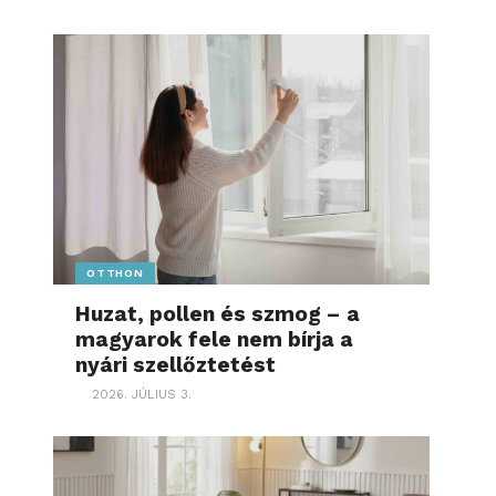
OTTHON
Huzat, pollen és szmog – a
magyarok fele nem bírja a
nyári szellőztetést
2026. JÚLIUS 3.