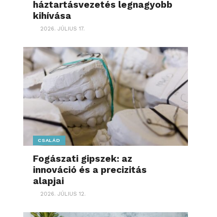
háztartásvezetés legnagyobb
kihívása
2026. JÚLIUS 17.
CSALÁD
Fogászati gipszek: az
innováció és a precizitás
alapjai
2026. JÚLIUS 12.