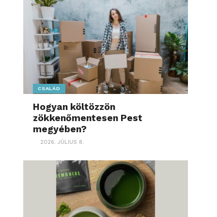
CSALÁD
Hogyan költözzön
zökkenőmentesen Pest
megyében?
2026. JÚLIUS 8.