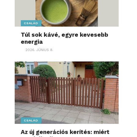
CSALÁD
Túl sok kávé, egyre kevesebb
energia
2026. JÚNIUS 8.
CSALÁD
Az új generációs kerítés: miért