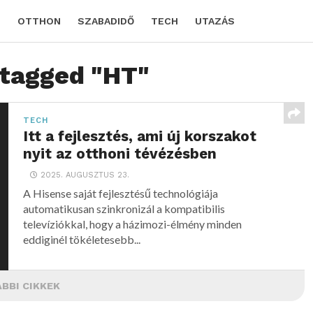
D
OTTHON
SZABADIDŐ
TECH
UTAZÁS
 tagged "HT"
TECH
Itt a fejlesztés, ami új korszakot
nyit az otthoni tévézésben
2025. AUGUSZTUS 23.
A Hisense saját fejlesztésű technológiája
automatikusan szinkronizál a kompatibilis
televíziókkal, hogy a házimozi-élmény minden
eddiginél tökéletesebb...
BBI CIKKEK