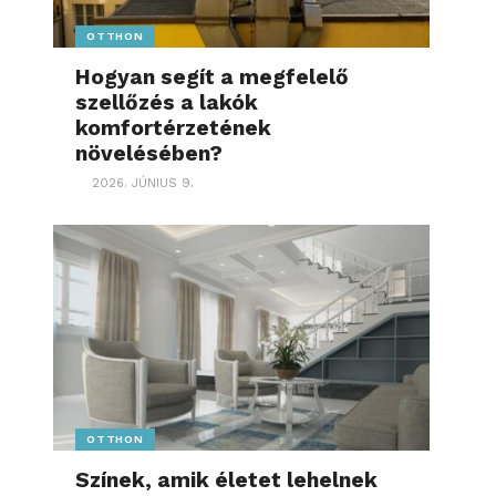
OTTHON
Hogyan segít a megfelelő
szellőzés a lakók
komfortérzetének
növelésében?
2026. JÚNIUS 9.
OTTHON
Színek, amik életet lehelnek