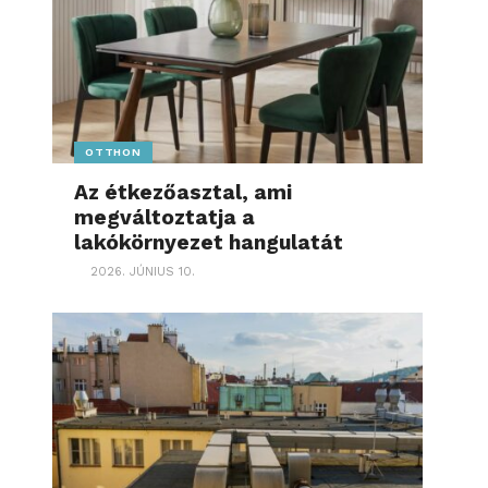
OTTHON
Az étkezőasztal, ami
megváltoztatja a
lakókörnyezet hangulatát
2026. JÚNIUS 10.