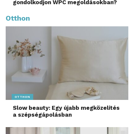
gondolkodjon WPC megoldásokban?
nem jár plusz költséggel. A Gránit Bank a
devizaszámlát idén szeptember végéig és a
Otthon
devizakártya éves díját az első két évben egy akció
keretében ingyen biztosítja, az akció 2025.
szeptember 30-ig tart.
Az OTP Bank kedvezményes devizaváltása egy –
jelenleg díjmentes – Árfolyam+ számlacsomag
elemmel vehető igénybe, amelyet előre meg kell
rendelni. A kedvezményes árfolyam a következő
hónap első napjától vehető igénybe. A többi
banknál a kedvezmény automatikusan minden
ügyfélnek jár.
OTTHON
Automatikus utasbiztosítás
Slow beauty: Egy újabb megközelítés
a szépségápolásban
Külföldi útjainkon is érhet minket baleset. Ennek
egyenesen horrorisztikus kezelési költségei