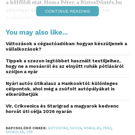
a külföldi utat. Homa Péter, a BiztosDöntés.hu
pénzügyi szakértője szerint azonban pár
CONTINUE READING
szabály betartásával egész olcsón és
fennakadások nélkül megúszhatjuk a külföldi
You may also like...
fizetéseket.
Változások a cégautóadóban: hogyan készüljenek a
Tervezz előre
vállalkozások?
Elsőre talán csábítónak tűnhet tervezés nélkül
Tippek a szezon legtöbbet használt textiljeihez,
nyakunkba venni a nagyvilágot, és sokszor
hogy ne a mosásról és az elnyűtt ruhák pótlásáról
szóljon a nyár
valóban jótékony hatással lehet a hangulatunkra a
spontaneitás. De nem a pénzügyekben.
Nyári autós útikalauz a Hankooktól: különleges
célpontok, ahol még a zsúfolt autópályákat is
A bankok, illetve pénzügyi szolgáltatók pontosan
elkerülhetjük
tudják, hogy az ügyfeleik ilyenkor kevésbé
Vir, Crikvenica és Starigrad a magyarok kedvenc
tudatosak. Nem figyelnek a drága banki díjakra,
horvát úti célja 2026 nyarán
nem használják ki az elérhető
kedvezményeket,
nem járnak utána, hogyan
KAPCSOLÓDÓ CIKKEK:
BIZTOSÍTÁS
,
DEVIZA
,
NYARALÁS
,
PÉNZ
,
spórolhatnának a külföldi fizetések során. Ennek
SPÓROLÁS
,
TIPP