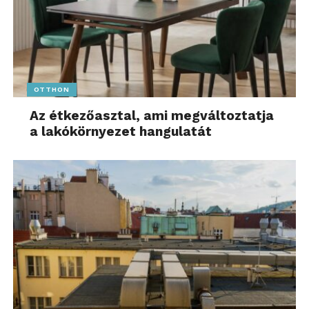
tartalmazzák az asszisztencia szolgáltatásokat,
melyekkel szintén érdemes élni, ha külföldön
bajba kerülünk. A biztosító magyarországi
telefonszámon segít külföldön megtalálni a
legközelebbi orvost, vagy épp autószerelőt, de
OTTHON
más, sürgős esetekben is segíthet. A
Az étkezőasztal, ami megváltoztatja
telefonszámot érdemes már utazás előtt, időben
a lakókörnyezet hangulatát
elmenteni.
Gyerekszemmel a világ – További friss híreket talál
a
meseutca.hu
főoldalán! Kövesse a technológiai
híreket és csatlakozzon hozzánk a
Facebookon
is!