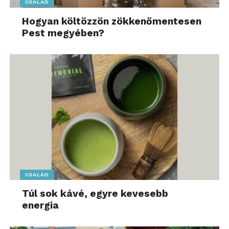
CSALÁD
Hogyan költözzön zökkenőmentesen
Pest megyében?
CSALÁD
Túl sok kávé, egyre kevesebb
energia