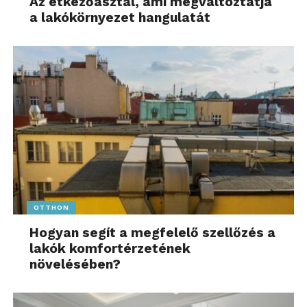
Az étkezőasztal, ami megváltoztatja
a lakókörnyezet hangulatát
OTTHON
Hogyan segít a megfelelő szellőzés a
lakók komfortérzetének
növelésében?