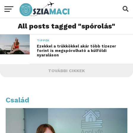
All posts tagged "spórolás"
TIPPEK
Ezekkel a trükkökkel akár több tízezer
forint is megspórolható a külföldi
nyaraláson
TOVÁBBI CIKKEK
Család