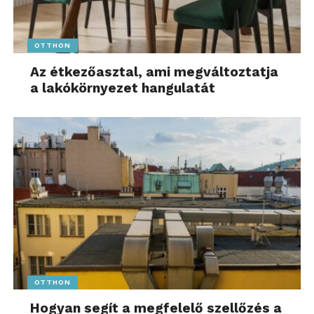
OTTHON
Az étkezőasztal, ami megváltoztatja
a lakókörnyezet hangulatát
OTTHON
Hogyan segít a megfelelő szellőzés a