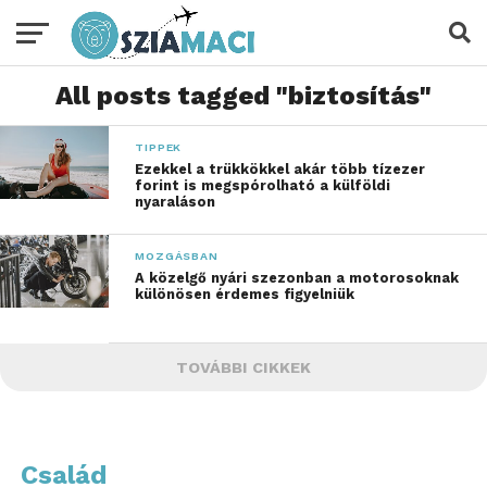
All posts tagged "biztosítás"
TIPPEK
Ezekkel a trükkökkel akár több tízezer
forint is megspórolható a külföldi
nyaraláson
MOZGÁSBAN
A közelgő nyári szezonban a motorosoknak
különösen érdemes figyelniük
TOVÁBBI CIKKEK
Család