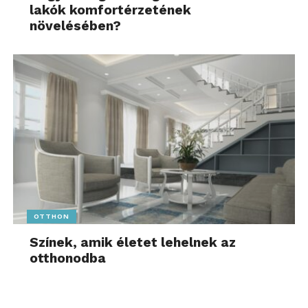
lakók komfortérzetének
növelésében?
OTTHON
Színek, amik életet lehelnek az
otthonodba