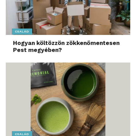
CSALÁD
Hogyan költözzön zökkenőmentesen
Pest megyében?
CSALÁD