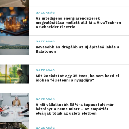
tanulás), beleértve a GenAI-t, teljes
potenciáljának kiaknázása.
GAZDASÁG
CTO (Chief Technology Officer):
Az intelligens energiarendszerek
megvalósítása mellett állt ki a VivaTech-en
Olyan technológiai megoldások és
a Schneider Electric
platformok tervezése, amelyek
középpontjában a biztonsági,
GAZDASÁG
szabályozási és megfelelőségi
Kevesebb és drágább az új építésű lakás a
Balatonon
követelmények állnak.
CDAO (Chief Data and Analytics
GAZDASÁG
Officer):
Adat-, analitikai és AI-
Mit kockáztat egy 35 éves, ha nem kezd el
szakemberek vonzása, fejlesztése és
időben félretenni a nyugdíjra?
megtartása egy AI-képes munkaerő
kialakításához.
GAZDASÁG
CISO (Chief Information Security
A női vállalkozók 58%-a tapasztalt már
hátrányt a neme miatt – az empátiát
Officer):
A biztonság és a hatékonyság
elvárják tőlük az üzleti életben
egyensúlyának megteremtése,
miközben kiépül a vállalati
GAZDASÁG