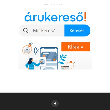
együttműködés és a holisztikus megközelítés a
ADVERTISEMENT
technológiai stratégiában elengedhetetlen ahhoz,
hogy a vállalatok ne csak túléljenek, hanem
virágozzanak is a digitális korban, biztosítva a
hosszú távú növekedést és a piaci versenyelőnyt.
Elkalauzoljuk a hírek világában! További friss híreket
talál a
Kalauz.hu
főoldalán! Kövesse a TechKalauz
technológiai híreket és csatlakozzon hozzánk
a
Facebookon
is!