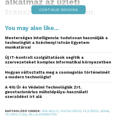
alkalmaz az üzleti
transzformáció során.
CONTINUE READING
A Deloitte friss felmérése, a „Deloitte Tech Exec
You may also like...
Survey”, rávilágít, hogy a technológiai vezetők
szerepe átalakul, miközben a generatív AI
Mesterséges intelligencia: tudatosan használják a
(GenAI) és a funkciók közötti szoros
technológiát a Széchenyi István Egyetem
munkatársai
együttműködés kulcsfontosságúvá válik a
sikeres üzleti átalakulásokhoz.
Új IT-kontroll szolgáltatások segítik a
szervezeteket komplex informatikai környezetben
A technológiai felsővezetés
Hogyan változtatta meg a csomagolás történelmét
folyamatosan fejlődik és a
a modern technológia?
prioritások átalakulnak
A 4iG Űr és Védelmi Technológiák Zrt.
geostacionárius műholdpálya-használati
A vállalatok gyors tempóban haladnak a
szerződést írt alá
technológiavezérelt üzleti modellek felé, ami a
technológiai felsővezetés folyamatos átalakulását
KAPCSOLÓDÓ CIKKEK:
ÁTALAKULÓ
,
DIGITALIZÁCIÓ
,
FEJLŐDÉS
,
GENAI
,
eredményezi. A felmérés szerint a megkérdezett
TECHNOLÓGIA
,
VÁLLALATIRÁNYÍTÁS