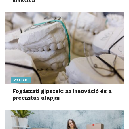
kihívása
alkalmazásával hosszú
távú hatás
t és
versenyelőnyt
teremtsenek. Ez a C-
suite tagjainak szoros
együttműködésén múlik,
egy közös jövőkép
mentén, amelyben a
CSALÁD
technológia a növekedés
Fogászati gipszek: az innováció és a
és az érték
precizitás alapjai
mozgatórugója.”
— mondta Takács István, a Deloitte Magyarország AI,
adat- és reporttranszformációért felelős szenior