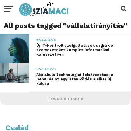
All posts tagged "vállalatirányítás"
GAZDASÁG
Új IT-kontroll szolgáltatások segítik a
szervezeteket komplex informatikai
környezetben
GAZDASÁG
Átalakuló technológiai felsővezetés: a
GenAI és az együttműködés a siker új
kulcsa
TOVÁBBI CIKKEK
Család