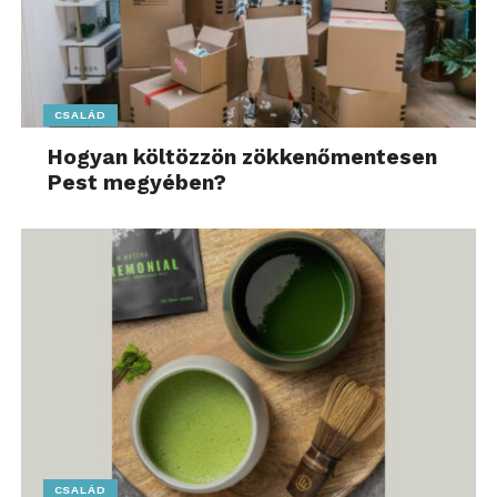
CSALÁD
Hogyan költözzön zökkenőmentesen
Pest megyében?
CSALÁD