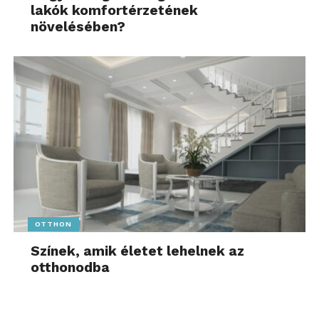
lakók komfortérzetének
növelésében?
OTTHON
Színek, amik életet lehelnek az
otthonodba