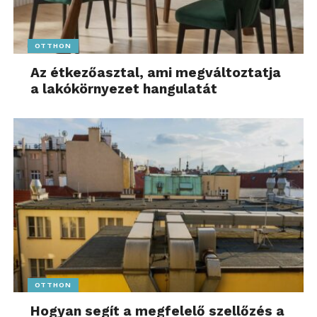
OTTHON
Az étkezőasztal, ami megváltoztatja
a lakókörnyezet hangulatát
OTTHON
Hogyan segít a megfelelő szellőzés a