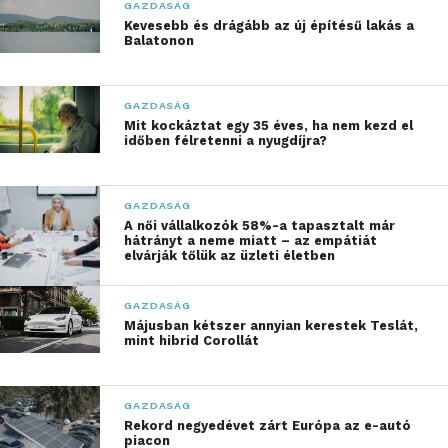
Adminisztratív lehetőségek
GAZDASÁG
az online térben
Kevesebb és drágább az új építésű lakás a
Balatonon
A digitális világ térnyerése a munkaerőpiacon is
érezhető. Az adminisztratív és technológiai állások
GAZDASÁG
iránt érdeklődők számára Budapest különböző
Mit kockáztat egy 35 éves, ha nem kezd el
időben félretenni a nyugdíjra?
vállalatai kínálnak izgalmas kihívásokat. Az online
rendszerek kezelése, a weboldal- és hirdetéskezelés
olyan feladatok, amelyekhez elengedhetetlen az
GAZDASÁG
angol és a technológiai ismeretek birtoklása. Ezek a
A női vállalkozók 58%-a tapasztalt már
hátrányt a neme miatt – az empátiát
pozíciók gyakran kötetlen munkarenddel járnak, így
elvárják tőlük az üzleti életben
ideálisak lehetnek a rugalmasságot kedvelő
munkavállalók számára.
GAZDASÁG
Májusban kétszer annyian kerestek Teslát,
BudapestAllas.hu:
mint hibrid Corollát
lehetőségek tárháza
GAZDASÁG
A BudapestAllas.hu és társoldalai jelentik a kapcsot a
Rekord negyedévet zárt Európa az e-autó
piacon
munkaadók és munkavállalók között. Az oldalon