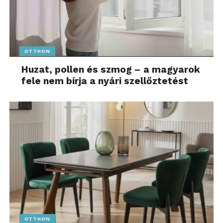
OTTHON
Huzat, pollen és szmog – a magyarok
fele nem bírja a nyári szellőztetést
OTTHON