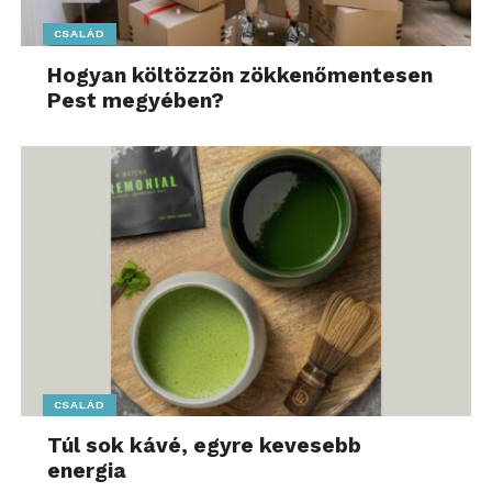
CSALÁD
Hogyan költözzön zökkenőmentesen
Pest megyében?
CSALÁD
Túl sok kávé, egyre kevesebb
energia