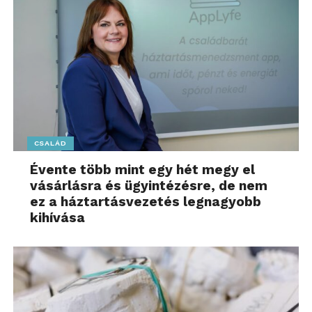
További friss híreket talál a
www.sziamaci.hu
főoldalán! Kövesse a technológiai híreket és
csatlakozzon hozzánk a
Facebookon
is!
CSALÁD
Évente több mint egy hét megy el
vásárlásra és ügyintézésre, de nem
ez a háztartásvezetés legnagyobb
kihívása