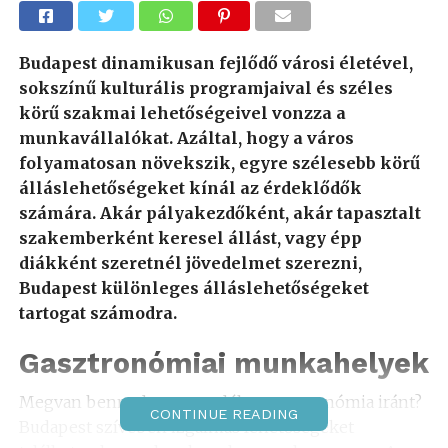
Budapest dinamikusan fejlődő városi életével,
sokszínű kulturális programjaival és széles
körű szakmai lehetőségeivel vonzza a
munkavállalókat. Azáltal, hogy a város
folyamatosan növekszik, egyre szélesebb körű
álláslehetőségeket kínál az érdeklődők
számára. Akár pályakezdőként, akár tapasztalt
szakemberként keresel állást, vagy épp
diákként szeretnél jövedelmet szerezni,
Budapest különleges álláslehetőségeket
tartogat számodra.
Gasztronómiai munkahelyek
Megvan benned a szenvedély a gasztronómia iránt?
CONTINUE READING
Budapest szívében izgalmas lehetőségeket