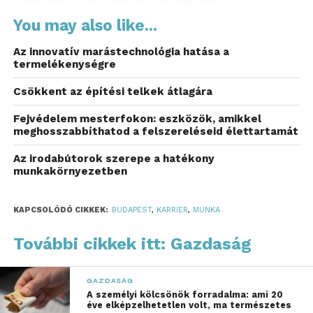
találhatsz, ha az olasz konyha szerelmese vagy. A
nápolyi pizza hazájának ízeit idéző éttermekben a
You may also like...
fatüzelésű kemencében készített pizzák készítése
Az innovatív marástechnológia hatása a
igazi élményt jelent. Ezek a pozíciók általában 2-4
termelékenységre
éves tapasztalatot igényelnek, és kitűnő alkalmat
adnak a
gasztronómiai karrier megalapozására
. Akik
Csökkent az építési telkek átlagára
az olasz tészták és raguk világában találják meg a
Fejvédelem mesterfokon: eszközök, amikkel
boldogságukat, szintén számtalan hely közül
meghosszabbíthatod a felszereléseid élettartamát
választhatnak. Ezekben a munkakörökben nemcsak
Az irodabútorok szerepe a hatékony
a tészták és raguk készítése, hanem a saláták és
munkakörnyezetben
szendvicsek összeállítása is része a
mindennapoknak.
KAPCSOLÓDÓ CIKKEK:
BUDAPEST
,
KARRIER
,
MUNKA
Szállodai szolgáltatások:
További cikkek itt: Gazdaság
pontosság és precizitás
A vendéglátás másik kulcsfontosságú ágazata a
GAZDASÁG
A személyi kölcsönök forradalma: ami 20
szállodaipar, ahol a szobaasszonyok feladata a
éve elképzelhetetlen volt, ma természetes