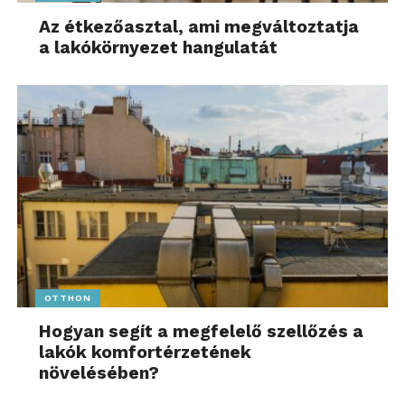
Az étkezőasztal, ami megváltoztatja
a lakókörnyezet hangulatát
OTTHON
Hogyan segít a megfelelő szellőzés a
lakók komfortérzetének
növelésében?