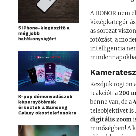
A HONOR nem elő
középkategóriás 
5 iPhone-kiegészítő a
as sorozat viszon
még jobb
fotózást, a mode
hatékonyságért
intelligencia n
mindennapokba
Kamerateszt
Kezdjük rögtön a
reakciót: a
200 m
K-pop démonvadászok
benne van, de a
képernyőtémák
érkeztek a Samsung
teleobjektívet is
Galaxy okostelefonokra
digitális zoom
i
minőségben! A k