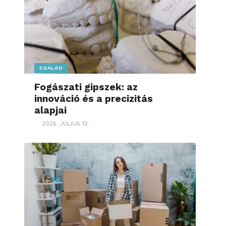
CSALÁD
Fogászati gipszek: az
innováció és a precizitás
alapjai
2026. JÚLIUS 12.