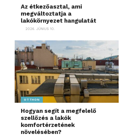
Az étkezőasztal, ami
megváltoztatja a
lakókörnyezet hangulatát
2026. JÚNIUS 10.
OTTHON
Hogyan segít a megfelelő
szellőzés a lakók
komfortérzetének
növelésében?