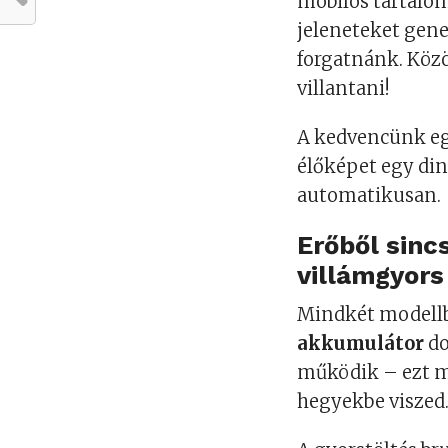
mobilos tartalo
jeleneteket gene
forgatnánk. Közö
villantani!
A kedvencünk e
élőképet egy din
automatikusan.
Erőből sinc
villámgyors
Mindkét modell
akkumulátor
do
működik – ezt mo
hegyekbe viszed