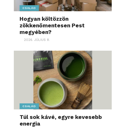
CSALÁD
Hogyan költözzön
zökkenőmentesen Pest
megyében?
2026. JÚLIUS 8.
CSALÁD
Túl sok kávé, egyre kevesebb
energia