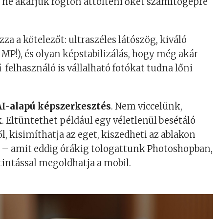
 ne akarjuk rögtön áttölteni őket számítógépre
zza a kötelezőt: ultraszéles látószög, kiváló
 MP!), és olyan képstabilizálás, hogy még akár
felhasználó is vállalható fotókat tudna lőni
AI-alapú képszerkesztés
. Nem viccelünk,
 Eltüntethet például egy véletlenül besétáló
l, kisimíthatja az eget, kiszedheti az ablakon
t – amit eddig órákig tologattunk Photoshopban,
tintással megoldhatja a mobil.