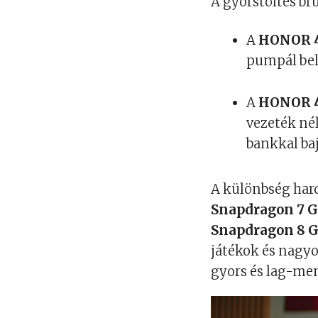
A gyorstöltés bru
A
HONOR 
pumpál bel
A
HONOR 4
vezeték nél
bankkal baj
A különbség hard
Snapdragon 7 G
Snapdragon 8 G
játékok és nagyo
gyors és lag-men