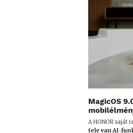
MagicOS 9.0
mobilélmén
A HONOR saját r
tele van AI-fun