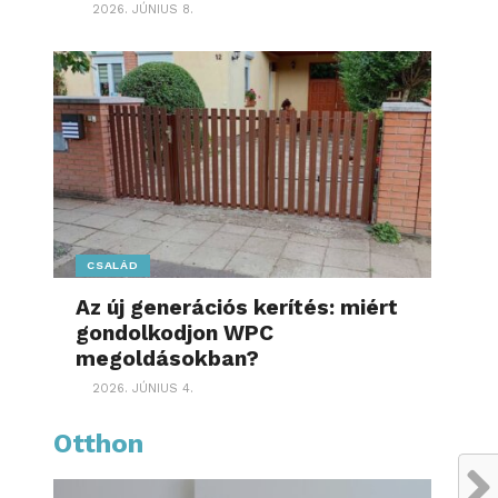
2026. JÚNIUS 8.
CSALÁD
Az új generációs kerítés: miért
gondolkodjon WPC
megoldásokban?
2026. JÚNIUS 4.
Otthon