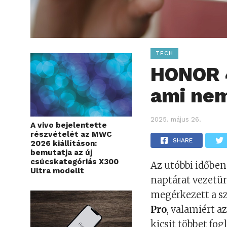
TECH
HONOR 4
ami nem
2025. május 26.
A vivo bejelentette
részvételét az MWC
SHARE
2026 kiállításon:
bemutatja az új
csúcskategóriás X300
Az utóbbi időben
Ultra modellt
naptárat vezetü
megérkezett a s
Pro
, valamiért a
kicsit többet fo