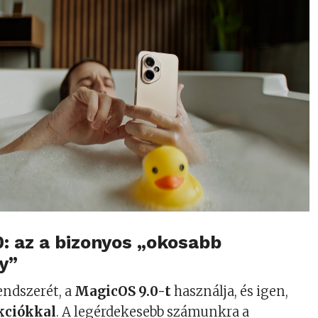
: az a bizonyos „okosabb
y”
endszerét, a
MagicOS 9.0-t
használja, és igen,
kciókkal
. A legérdekesebb számunkra a