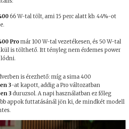
tális:
400
66 W-tal tölt, ami 15 perc alatt kb. 44%-ot
e.
00 Pro
már 100 W-tal vezetékesen, és 50 W-tal
kül is tölthető. Itt tényleg nem érdemes power
lódni.
verben is érezhető: míg a sima 400
en 3
-at kapott, addig a Pro változatban
en 3
duruzsol. A napi használatban ez főleg
bb appok futtatásánál jön ki, de mindkét modell
tes.