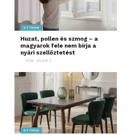
OTTHON
Huzat, pollen és szmog – a
magyarok fele nem bírja a
nyári szellőztetést
2026. JÚLIUS 3.
OTTHON