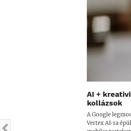
AI + kreati
kollázsok
A Google legmod
Vertex AI-ra épü