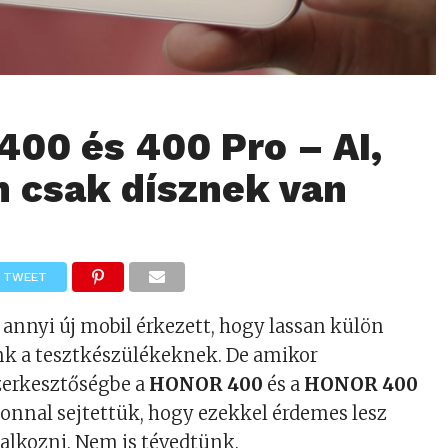
00 és 400 Pro – AI,
 csak dísznek van
TWEET
 annyi új mobil érkezett, hogy lassan külön
nk a tesztkészülékeknek. De amikor
zerkesztőségbe a
HONOR 400
és a
HONOR 400
zonnal sejtettük, hogy ezekkel érdemes lesz
glalkozni. Nem is tévedtünk.