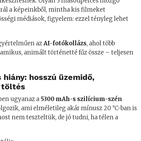
mkészítésnek. Olyan 3 másodperces mozgó
rál a képeinkből, mintha kis filmeket
sségi médiások, figyelem: ezzel tényleg lehet
gyértelműen az
AI-fotókollázs
, ahol több
amikus, animált történetté fűz össze – teljesen
s hiány: hosszú üzemidő,
 töltés
ben ugyanaz a
5300 mAh-s szilícium-szén
lgozik, ami elméletileg akár mínusz 20 °C-ban is
st nem teszteltük, de jó tudni, ha télen a
.