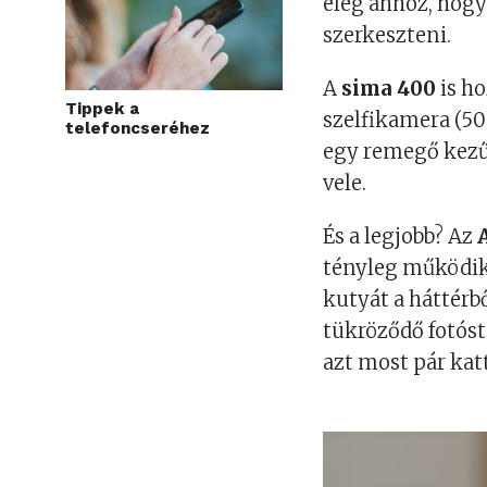
elég ahhoz, hogy
szerkeszteni.
A
sima 400
is ho
Tippek a
szelfikamera (50
telefoncseréhez
egy remegő kezű 
vele.
És a legjobb? Az
tényleg működik.
kutyát a háttérbő
tükröződő fotós
azt most pár kat