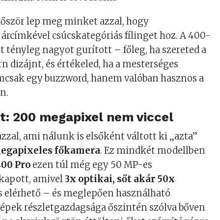
ször lep meg minket azzal, hogy
árcímkével csúcskategóriás fílinget hoz. A 400-
t tényleg nagyot gurított – főleg, ha szereted a
rn dizájnt, és értékeled, ha a mesterséges
emcsak egy buzzword, hanem valóban hasznos a
n.
: 200 megapixel nem viccel
zzal, ami nálunk is elsőként váltott ki „azta”
egapixeles főkamera
. Ez mindkét modellben
400 Pro
ezen túl még egy 50 MP-es
 kapott, amivel
3x optikai, sőt akár 50x
s elérhető – és meglepően használható
épek részletgazdagsága őszintén szólva bőven