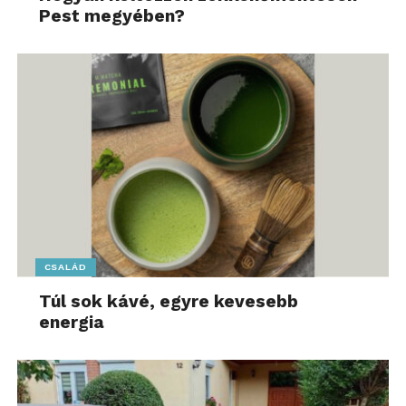
Pest megyében?
A felmérésekből azonban jól látszik, hogy a
balesetek okozásában azonban egyáltalán nem
tartoznak az élbolyba a motorkerékpárral
közlekedők. Olyannyira nem, hogy a biciklisek
jócskán megelőzik őket: a KSH 2024-es előzetes
adatai szerint tavaly több mint kétszer annyi olyan
személysérüléses balesetet regisztráltak
Magyaroroszágon, amelyet kerékpáros okozott, mint
olyat, amelyet motoros. Ha megnézzük az alábbi
ábrát, látható, hogy nem egyszeri jelenségről van
szó, hanem egy tartós trendről.
CSALÁD
Túl sok kávé, egyre kevesebb
energia