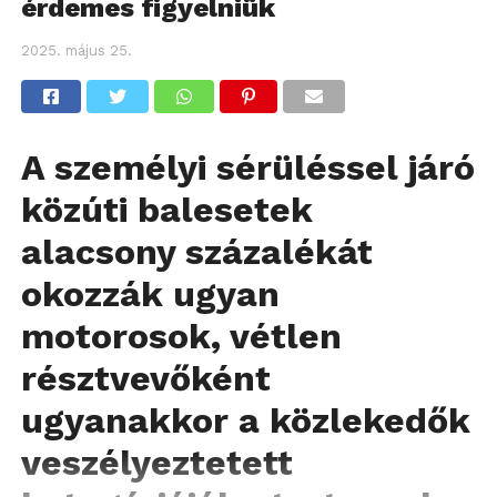
érdemes figyelniük
2025. május 25.
A személyi sérüléssel járó
közúti balesetek
alacsony százalékát
okozzák ugyan
motorosok, vétlen
résztvevőként
ugyanakkor a közlekedők
veszélyeztetett