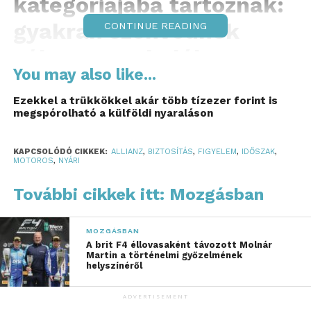
kategóriájába tartoznak:
gyakran szenvednek
CONTINUE READING
súlyos vagy halálos
You may also like...
kimenetelű sérülést.
Ezekkel a trükkökkel akár több tízezer forint is
A motoros szezonon belül is kiemelt figyelmet
megspórolható a külföldi nyaraláson
érdemel a nyári időszak. Az Allianz Hungária
adatai szerint júniusban, júliusban és
KAPCSOLÓDÓ CIKKEK:
ALLIANZ
,
BIZTOSÍTÁS
,
FIGYELEM
,
IDŐSZAK
,
MOTOROS
,
NYÁRI
augusztusban lényegesen az átlag felett alakul
a motorkerékpárokhoz kapcsolódó káresetek
További cikkek itt: Mozgásban
száma.
A Magyar Közút adatai szerint évente átlagosan
MOZGÁSBAN
A brit F4 éllovasaként távozott Molnár
1200–1300 motoros baleset történik
Martin a történelmi győzelmének
Magyarországon. Az Allianz Hungáriához befutó
helyszínéről
kárbejelentésekből egyfajta baleseti szezonalitás is
ADVERTISEMENT
kirajzolódik, az elmúlt 10 év adatai alapján a nyár