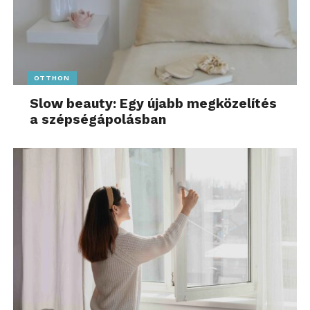
adatai szerint az összes közúti baleset mindössze 4,1
százaléka köthető ehhez a kategóriához.
OTTHON
Slow beauty: Egy újabb megközelítés
a szépségápolásban
Fontos a megfelelő védelem –
minden szinten
A motorosok számára a legnagyobb baleseti