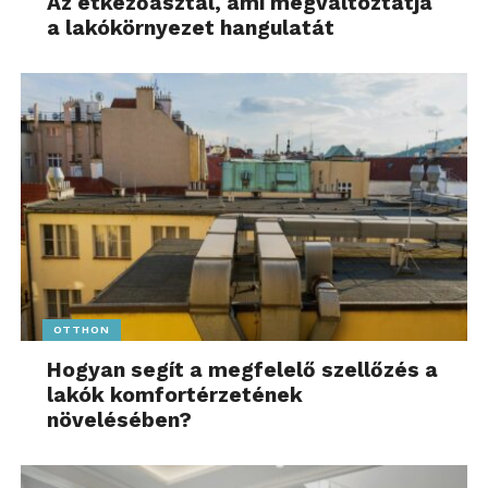
Az étkezőasztal, ami megváltoztatja
a lakókörnyezet hangulatát
OTTHON
Hogyan segít a megfelelő szellőzés a
lakók komfortérzetének
növelésében?