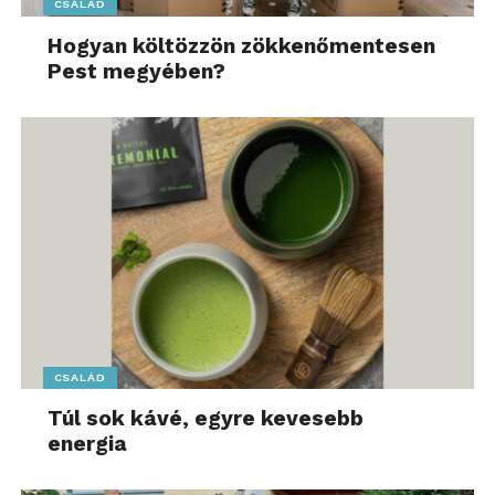
CSALÁD
Hogyan költözzön zökkenőmentesen
Pest megyében?
CSALÁD
Túl sok kávé, egyre kevesebb
energia