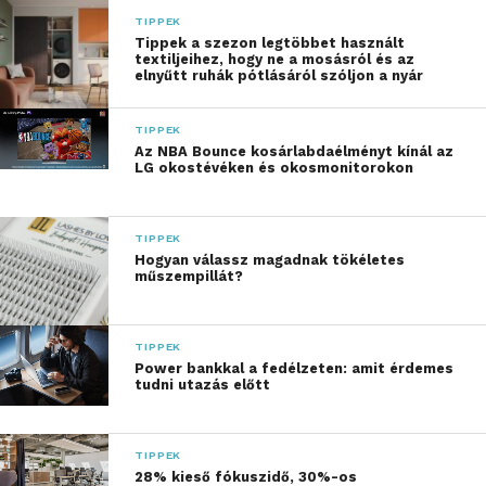
valóságon alapuló szituációkban a résztvevők
TIPPEK
észrevétlenül sajátíthatják el az alapvető
Tippek a szezon legtöbbet használt
textiljeihez, hogy ne a mosásról és az
tudnivalókat, amelyeket a végén egy teszt
elnyűtt ruhák pótlásáról szóljon a nyár
segítségével ellenőrizhetnek. A sikeres kitöltők
elnyerhetik a „K&H biztonságtudatos ügyfele”
TIPPEK
elismerő oklevelet.
Az NBA Bounce kosárlabdaélményt kínál az
LG okostévéken és okosmonitorokon
A program további része még egy, a témával
kapcsolatos, közérthető tájékoztató sorozat,
TIPPEK
melynek fókuszában a leggyakoribb visszaélési
Hogyan válassz magadnak tökéletes
műszempillát?
formák állnak. A sorozat részeként hasznos és
gyakorlati tanácsokkal gazdagodhatnak a vállalati
döntéshozók és a munkavállalók egyaránt, ezek
TIPPEK
segítségükre lehetnek a visszaélések elkerülésében.
Power bankkal a fedélzeten: amit érdemes
tudni utazás előtt
Ebből megtanulhatják, milyen módszerekkel
próbálkoznak napjainkban a csalók, de akár azt is,
mit lehet tenni, ha már megtörtént a baj.
TIPPEK
Természetesen olyan banki funkciók is bemutatásra
28% kieső fókuszidő, 30%-os