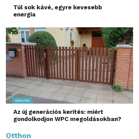
Túl sok kávé, egyre kevesebb
része lehet”
energia
– fogalmazott az együttműködés kapcsán Márkus
Gergely, a Mastercard Magyarországért és
Szlovéniáért felelős country menedzsere.
További friss híreket talál az
ipar4.hu
főoldalán!
Kövesse a technológiai híreket és csatlakozzon
hozzánk a
Facebookon
is!
CSALÁD
Az új generációs kerítés: miért
gondolkodjon WPC megoldásokban?
Otthon