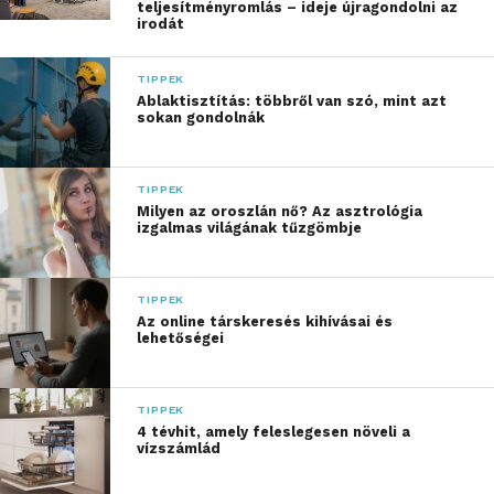
teljesítményromlás – ideje újragondolni az
kerülnek, amelyek segítik az ügyfelek
irodát
biztonságosabb mindennapi bankolását. A program
részeként online szakmai konferencián is részt
TIPPEK
vehetnek a vállalatok.
Ablaktisztítás: többről van szó, mint azt
sokan gondolnák
„Az utóbbi időszakban
érezhetően megnőtt az
TIPPEK
Milyen az oroszlán nő? Az asztrológia
ügyfeleink érdeklődése a
izgalmas világának tűzgömbje
digitális biztonság iránt,
amit részben a
TIPPEK
Az online társkeresés kihívásai és
mindennapossá váló
lehetőségei
online visszaélések
indokolnak. Erre az
TIPPEK
4 tévhit, amely feleslegesen növeli a
igényre reagálva
vízszámlád
indítottuk el ezt a