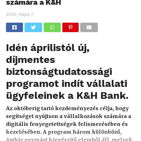
számára a K&H
2025. május 7.
Idén áprilistól új,
díjmentes
biztonságtudatossági
programot indít vállalati
ügyfeleinek a K&H Bank.
Az októberig tartó kezdeményezés célja, hogy
segítséget nyújtson a vállalkozások számára a
digitális fenyegetettségek felismerésében és
kezelésében. A program három különböző,
ámbár egymást kiegészítő elemből áll, melyek