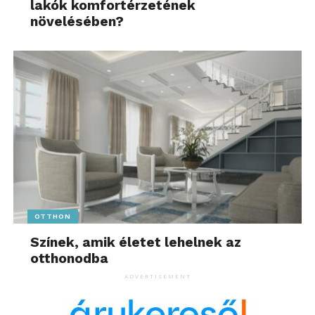
lakók komfortérzetének
növelésében?
OTTHON
Színek, amik életet lehelnek az
otthonodba
ADVERTISEMENT