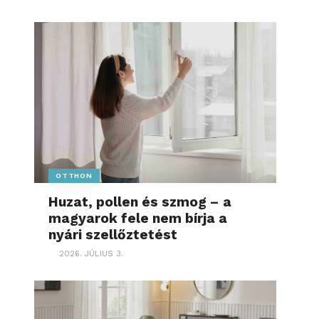
OTTHON
Huzat, pollen és szmog – a
magyarok fele nem bírja a
nyári szellőztetést
2026. JÚLIUS 3.