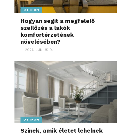
OTTHON
Hogyan segít a megfelelő
szellőzés a lakók
komfortérzetének
növelésében?
2026. JÚNIUS 9.
OTTHON
Színek, amik életet lehelnek