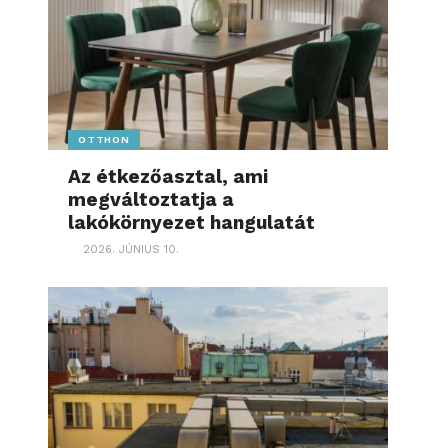
OTTHON
Az étkezőasztal, ami
megváltoztatja a
lakókörnyezet hangulatát
2026. JÚNIUS 10.