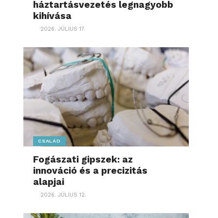
háztartásvezetés legnagyobb
kihívása
2026. JÚLIUS 17.
CSALÁD
Fogászati gipszek: az
innováció és a precizitás
alapjai
2026. JÚLIUS 12.