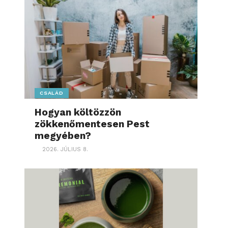
CSALÁD
Hogyan költözzön
zökkenőmentesen Pest
megyében?
2026. JÚLIUS 8.