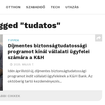
D
OTTHON
SZABADIDŐ
TECH
UTAZÁS
agged "tudatos"
TIPPEK
Díjmentes biztonságtudatossági
programot kínál vállalati ügyfelei
számára a K&H
2025. MÁJUS 7.
Idén áprilistól új, díjmentes biztonságtudatossági
programot indít vállalati ügyfeleinek a K&H Bank. Az
októberig tartó kezdeményezés...
BBI CIKKEK