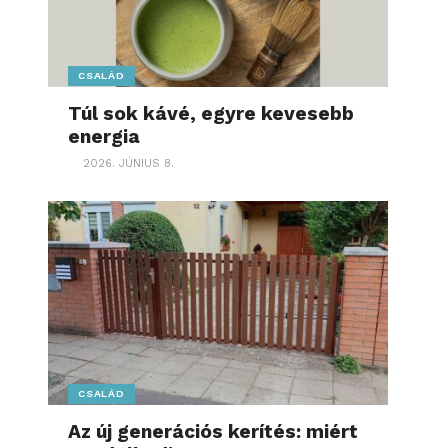
CSALÁD
Túl sok kávé, egyre kevesebb
energia
2026. JÚNIUS 8.
CSALÁD
Az új generációs kerítés: miért