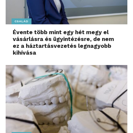
Érdekesség, hogy a 60-69 éves korosztály mutatta a
legmagasabb elkötelezettséget egy ilyen típusú
potenciális kampány kapcsán, ők 68 százalékban
CSALÁD
voksoltak erre az opcióra. A lakosság közel negyede
Évente több mint egy hét megy el
szerint azonban nincs szükség ilyen
vásárlásra és ügyintézésre, de nem
megmozdulásra, 18 százalék pedig nem tudta
ez a háztartásvezetés legnagyobb
megítélni ennek létjogosultságát.
kihívása