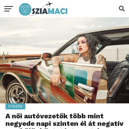
UTAZÁS
A női autóvezetők több mint
negyede napi szinten él át negatív