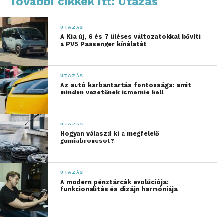
További cikkek itt: Utazás
mint fele azonban nem ért egyet ezzel az állítással,
29 százalékuk pedig semleges választ adott erre.
Érthető okokból a nők döntő többsége elutasítja ezt
UTAZÁS
A Kia új, 6 és 7 üléses változatokkal bővíti
a sztereotípiát, 60 százalékuk megalapozatlannak
a PV5 Passenger kínálatát
tartja a kijelentést.
UTAZÁS
Az autó karbantartás fontossága: amit
minden vezetőnek ismernie kell
UTAZÁS
Hogyan válaszd ki a megfelelő
gumiabroncsot?
UTAZÁS
A modern pénztárcák evolúciója:
funkcionalitás és dizájn harmóniája