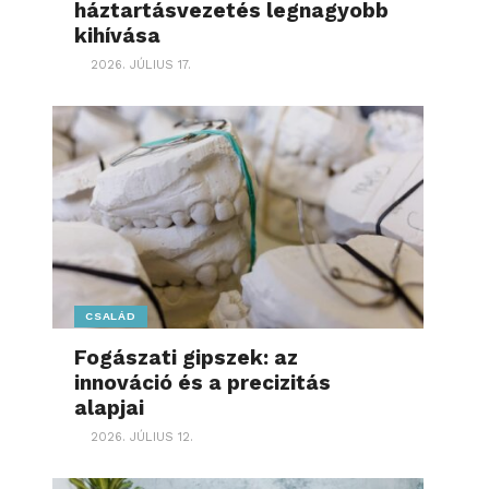
háztartásvezetés legnagyobb
kihívása
2026. JÚLIUS 17.
CSALÁD
Fogászati gipszek: az
innováció és a precizitás
alapjai
2026. JÚLIUS 12.