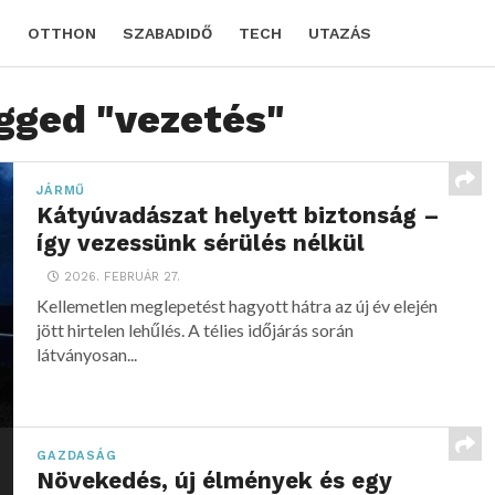
D
OTTHON
SZABADIDŐ
TECH
UTAZÁS
agged "vezetés"
JÁRMŰ
Kátyúvadászat helyett biztonság –
így vezessünk sérülés nélkül
2026. FEBRUÁR 27.
Kellemetlen meglepetést hagyott hátra az új év elején
jött hirtelen lehűlés. A télies időjárás során
látványosan...
GAZDASÁG
Növekedés, új élmények és egy