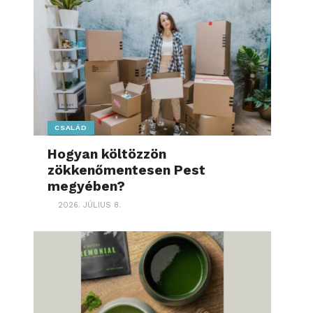
CSALÁD
Hogyan költözzön
zökkenőmentesen Pest
megyében?
2026. JÚLIUS 8.