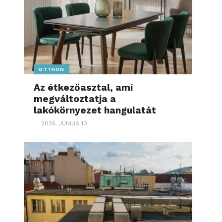
OTTHON
Az étkezőasztal, ami
megváltoztatja a
lakókörnyezet hangulatát
2026. JÚNIUS 10.