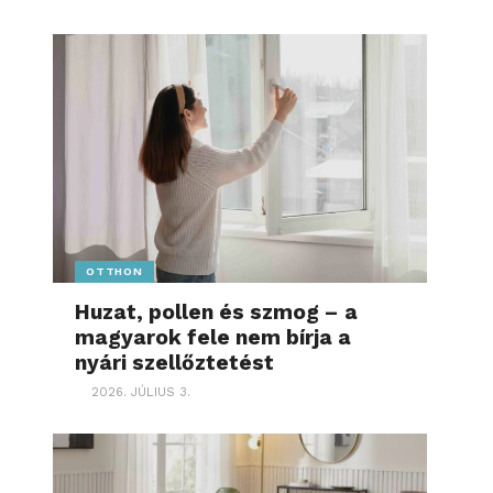
OTTHON
Huzat, pollen és szmog – a
magyarok fele nem bírja a
nyári szellőztetést
2026. JÚLIUS 3.