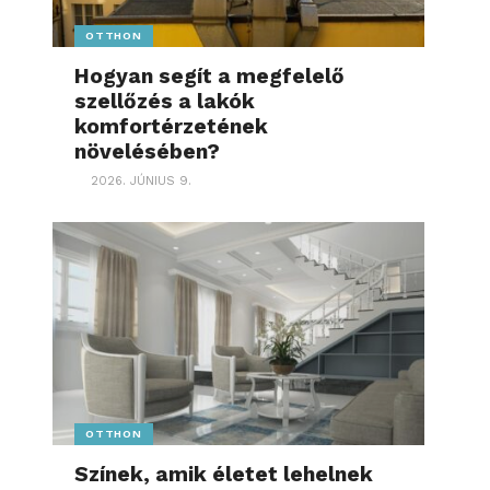
OTTHON
Hogyan segít a megfelelő
szellőzés a lakók
komfortérzetének
növelésében?
2026. JÚNIUS 9.
OTTHON
Színek, amik életet lehelnek