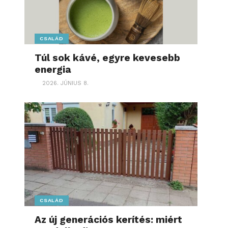
CSALÁD
Túl sok kávé, egyre kevesebb
energia
2026. JÚNIUS 8.
CSALÁD
Az új generációs kerítés: miért