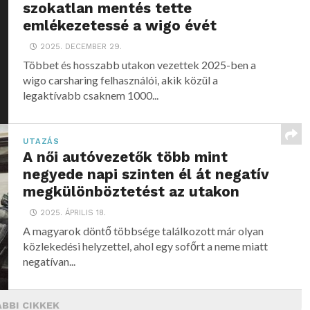
szokatlan mentés tette
emlékezetessé a wigo évét
2025. DECEMBER 29.
Többet és hosszabb utakon vezettek 2025-ben a
wigo carsharing felhasználói, akik közül a
legaktívabb csaknem 1000...
UTAZÁS
A női autóvezetők több mint
negyede napi szinten él át negatív
megkülönböztetést az utakon
2025. ÁPRILIS 18.
A magyarok döntő többsége találkozott már olyan
közlekedési helyzettel, ahol egy sofőrt a neme miatt
negatívan...
BBI CIKKEK