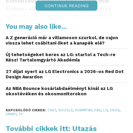
közvetlenül a szállodai tévére vetíthetők
CONTINUE READING
kedvenc alkalmazásaink vagy streaming
szolgáltatóink tartalmai. A hoteltelevíziók
szegmense az LG B2B üzletágának
You may also like...
kulcsfontosságú területe.
A Z generáció már a villamoson szurkol, de vajon
vissza lehet csábítani őket a kanapék elé?
A webOS23 vagy újabb operációs rendszerrel ellátott
LG szállodai TV-ken már január 10-től elérhető a
Új tehetségeket keres az LG: startol a Tech-re
szálloda-specifikus funkciókkal ellátott Google Cast.
Kész! Tartalomgyártó Akadémia
A vendégek adatai minden szobában biztonságban
27 díjat nyert az LG Electronics a 2026-os Red Dot
vannak, amit a rendszer hálózatelkülönítéssel
Design Awardon
biztosít. A csatlakoztatáshoz vagy a streamelés
megkezdéséhez elég a TV-képernyőjén megjelenő
Az NBA Bounce kosárlabdaélményt kínál az LG
okostévéken és okosmonitorokon
QR-kódot beolvasni okoseszközünkkel. Ezáltal a
felhasználóknak nem kell semmilyen személyes
adatot megadniuk, és kedvenc streaming
KAPCSOLÓDÓ CIKKEK:
CAST
,
GOOGLE
,
KOMPATIBILITÁS
,
LG
,
OKOS
,
SMART
,
TV
szolgáltatójuk eléréséhez sem kell külön
bejelentkezniük. A TV és az eszközünk közti
További cikkek itt: Utazás