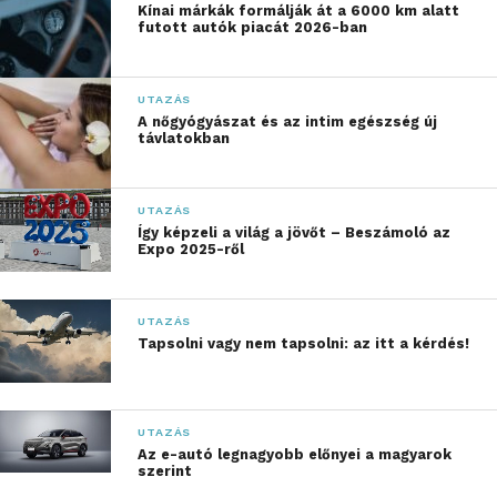
Kínai márkák formálják át a 6000 km alatt
szabhatják a kijelzők tartalmát a szobákban, mielőtt a
futott autók piacát 2026-ban
vendégek megérkeznek.
Az LG standja egy hotel enteriőrt fog mintázni a
UTAZÁS
A nőgyógyászat és az intim egészség új
2025-ös ISE szakkiállításon, ahol a látogatók a
távlatokban
Google Cast funkcióval ellátott LG szállodai TV-ken
túl első kézből tapasztalhatják meg, hogy az LG
miként teszi emlékezetessé a szállodai tartózkodást.
UTAZÁS
Így képzeli a világ a jövőt – Beszámoló az
Expo 2025-ről
Gyerekszemmel a világ – További friss híreket talál
a
meseutca.hu
főoldalán! Kövesse a technológiai
UTAZÁS
híreket és csatlakozzon hozzánk a
Facebookon
is!
Tapsolni vagy nem tapsolni: az itt a kérdés!
UTAZÁS
Az e-autó legnagyobb előnyei a magyarok
szerint