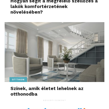
Hogyan segít a megfelelő szellőzés a
lakók komfortérzetének
növelésében?
OTTHON
Színek, amik életet lehelnek az
otthonodba
ADVERTISEMENT