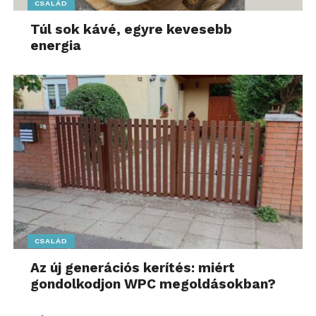
CSALÁD
Túl sok kávé, egyre kevesebb
energia
CSALÁD
Az új generációs kerítés: miért
gondolkodjon WPC megoldásokban?