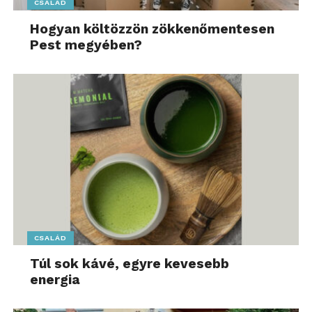
CSALÁD
Hogyan költözzön zökkenőmentesen
Pest megyében?
CSALÁD
Túl sok kávé, egyre kevesebb
energia