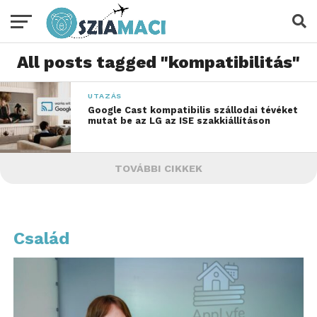
All posts tagged "kompatibilitás"
UTAZÁS
Google Cast kompatibilis szállodai tévéket
mutat be az LG az ISE szakkiállításon
TOVÁBBI CIKKEK
Család