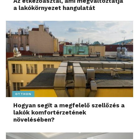
Az étkezőasztal, ami megváltoztatja
a lakókörnyezet hangulatát
OTTHON
Hogyan segít a megfelelő szellőzés a
lakók komfortérzetének
növelésében?