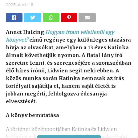
2025. április 8.
Annet Huizing
Hogyan írtam véletlenül egy
könyvet?
című regénye egy különleges utazásra
hívja az olvasókat, amelyben a 13 éves Katinka
álmait követhetjük nyomon. A fiatal lány író
szeretne lenni, és szerencséjére a szomszédban
élő híres írónő, Lidwien segít neki ebben. A
közös munka során Katinka nemcsak az írás
fortélyait sajátítja el, hanem saját életét is
jobban megérti, feldolgozva édesanyja
elvesztését.
A könyv bemutatása
A történet középpontjában Katinka és Lidwien
különleges kapcsolata áll. Az írónő kertészkedésért