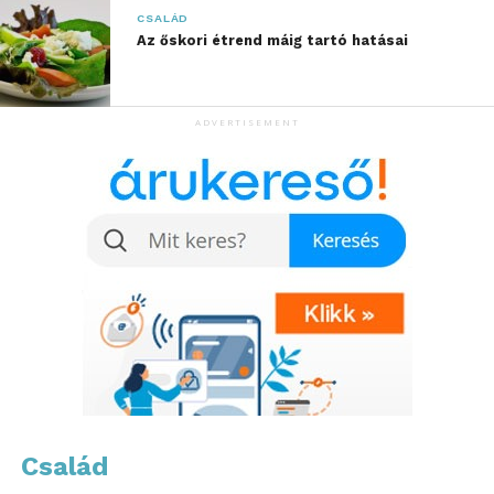
CSALÁD
Az őskori étrend máig tartó hatásai
További friss híreket talál a
www.sziamaci.hu
főoldalán! Kövesse a technológiai híreket és
csatlakozzon hozzánk a
Facebookon
is!
ADVERTISEMENT
Család