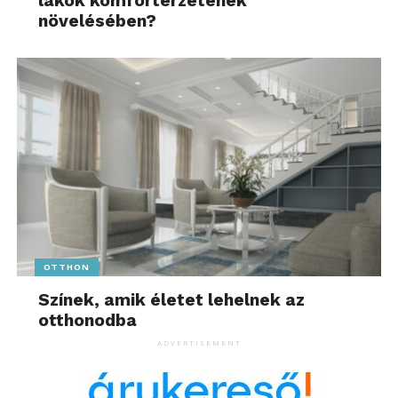
lakók komfortérzetének
növelésében?
OTTHON
Színek, amik életet lehelnek az
otthonodba
ADVERTISEMENT