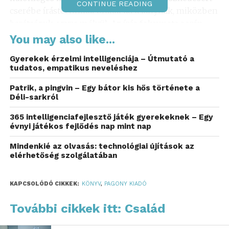
CONTINUE READING
cserébe írástechnikai órákat ad a lánynak, miközben
barátságuk egyre mélyül. Az írás folyamata során
Katinka ráébred, hogy saját élete is egy regény alapja
You may also like...
lehet, és az írás segít neki feldolgozni a múlt
Gyerekek érzelmi intelligenciája – Útmutató a
fájdalmait. A könyv nemcsak egy fiatal lány
tudatos, empatikus neveléshez
fejlődéstörténete, hanem gyakorlati tanácsokat is
nyújt az írás iránt érdeklődőknek.
Patrik, a pingvin – Egy bátor kis hős története a
Déli-sarkról
A szerzőről
365 intelligenciafejlesztő játék gyerekeknek – Egy
évnyi játékos fejlődés nap mint nap
Annet Huizing holland írónő, aki ezzel a debütáló
regényével nemzetközi sikert aratott. A könyvet
Mindenkié az olvasás: technológiai újítások az
elérhetőség szolgálatában
több mint tizenkét nyelvre fordították le, és számos
országban, köztük Magyarországon is megjelent.
Huizing stílusa könnyed és magával ragadó, amely
KAPCSOLÓDÓ CIKKEK:
KÖNYV
,
PAGONY KIADÓ
fiatalok és felnőttek számára egyaránt élvezetes
További cikkek itt: Család
olvasmányt biztosít.