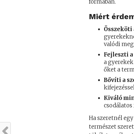
formában.
Miért érdem
Összeköti 
gyerekekne
valódi meg
Fejleszti 
a gyerekek 
őket a term
Bővíti a s
kifejezésse
Kiváló mi
csodálatos 
Ha szeretnél egy
természet szeret