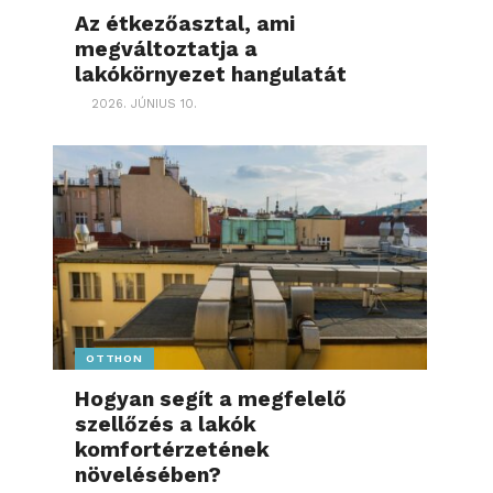
Az étkezőasztal, ami
megváltoztatja a
lakókörnyezet hangulatát
2026. JÚNIUS 10.
OTTHON
Hogyan segít a megfelelő
szellőzés a lakók
komfortérzetének
növelésében?