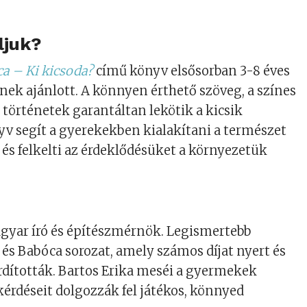
ljuk?
a – Ki kicsoda?
című könyv elsősorban 3-8 éves
k ajánlott. A könnyen érthető szöveg, a színes
s történetek garantáltan lekötik a kicsik
yv segít a gyerekekben kialakítani a természet
, és felkelti az érdeklődésüket a környezetük
yar író és építészmérnök. Legismertebb
 és Babóca sorozat, amely számos díjat nyert és
ordították. Bartos Erika meséi a gyermekek
kérdéseit dolgozzák fel játékos, könnyed