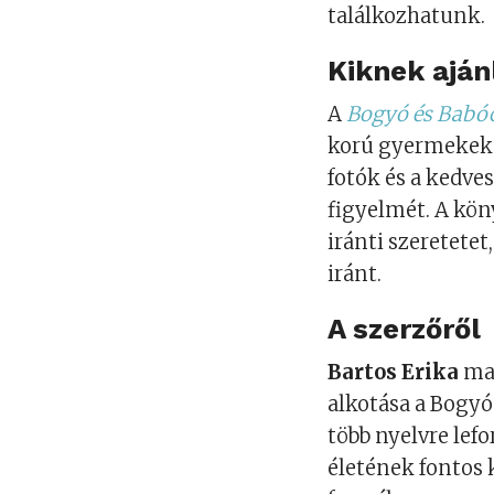
találkozhatunk.
Kiknek aján
A
Bogyó és Babóc
korú gyermekekne
fotók és a kedve
figyelmét. A kön
iránti szeretetet
iránt.
A szerzőről
Bartos Erika
mag
alkotása a Bogyó
több nyelvre lef
életének fontos 