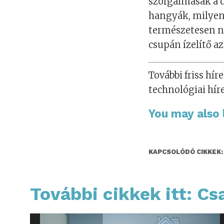
szorgalmasak a 
hangyák, milyen 
természetesen 
csupán ízelítő a
További friss híre
technológiai hír
You may also l
KAPCSOLÓDÓ CIKKEK:
További cikkek itt: Cs