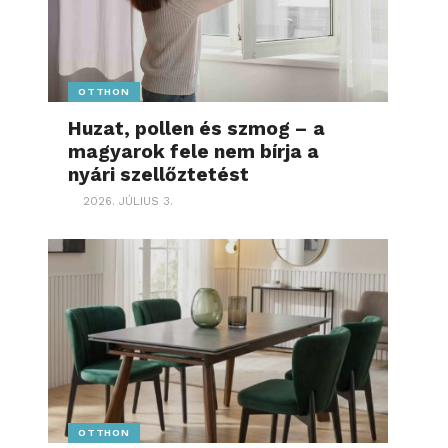
OTTHON
Huzat, pollen és szmog – a
magyarok fele nem bírja a
nyári szellőztetést
2026. JÚLIUS 3.
OTTHON