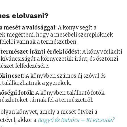
es elolvasni?
a mesét a valósággal:
A könyv segít a
k megérteni, hogy a mesebeli szereplőknek
felelői vannak a természetben.
a természet iránti érdeklődést:
A könyv felkelti
kíváncsiságát a környezetük iránt, és ösztönzi
észet felfedezésére.
zókincset:
A könyvben számos új szóval és
l találkozhatnak a gyerekek.
nőségű fotók:
A könyvben található fotók
részleteket tárnak fel a természetről.
 olyan könyvet, amely a mesét ötvözi a
etével, akkor a
Bogyó és Babóca – Ki kicsoda?