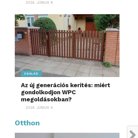
2026. JÚNIUS 8.
CSALÁD
Az új generációs kerítés: miért
gondolkodjon WPC
megoldásokban?
2026. JÚNIUS 4.
Otthon