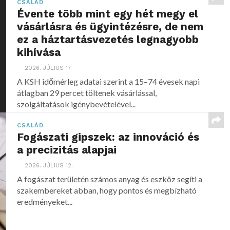
CSALÁD
Évente több mint egy hét megy el
vásárlásra és ügyintézésre, de nem
ez a háztartásvezetés legnagyobb
kihívása
2026. JÚLIUS 17.
A KSH időmérleg adatai szerint a 15–74 évesek napi
átlagban 29 percet töltenek vásárlással,
szolgáltatások igénybevételével...
CSALÁD
Fogászati gipszek: az innováció és
a precizitás alapjai
2026. JÚLIUS 12.
A fogászat területén számos anyag és eszköz segíti a
szakembereket abban, hogy pontos és megbízható
eredményeket...