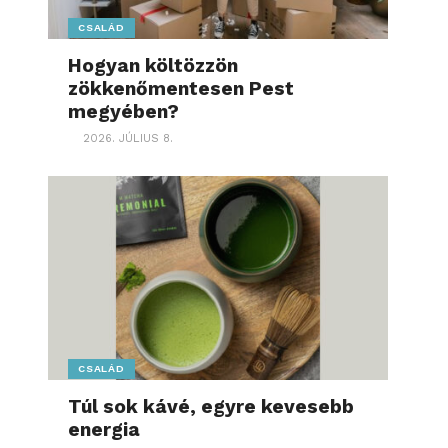
CSALÁD
Hogyan költözzön
zökkenőmentesen Pest
megyében?
2026. JÚLIUS 8.
CSALÁD
Túl sok kávé, egyre kevesebb
energia