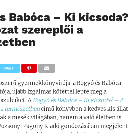
s Babóca – Ki kicsoda?
zat szereplői a
zetben
TWEET
szerű gyermekkönyvírója, a Bogyó és Babóca
ója, újabb izgalmas kötettel lepte meg a
 szüleiket. A
Bogyó és Babóca – Ki kicsoda? – A
i a természetben
című könyvben a kedves kis állat
k a mesék világában, hanem a való életben is
A Pozsonyi Pagony Kiadó gondozásában megjelent