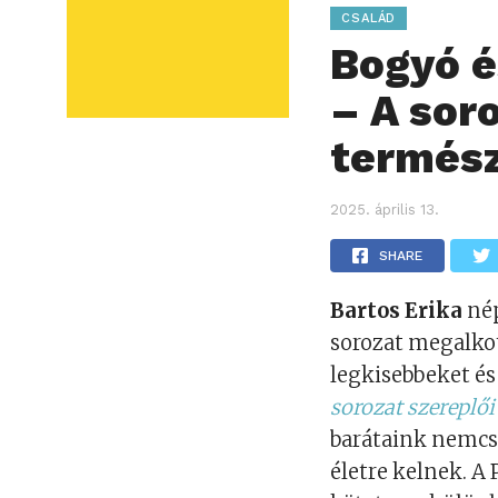
CSALÁD
Bogyó é
– A soro
termés
2025. április 13.
SHARE
Bartos Erika
nép
sorozat megalkot
legkisebbeket és
sorozat szereplő
barátaink nemcsa
életre kelnek. 