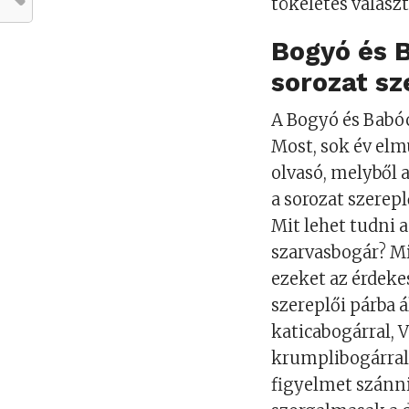
tökéletes választ
Bogyó és 
sorozat sz
A Bogyó és Babóc
Most, sok év elm
olvasó, melyből 
a sorozat szerep
Mit lehet tudni 
szarvasbogár? Mi
ezeket az érdeke
szereplői párba 
katicabogárral, 
krumplibogárral,
figyelmet szánni