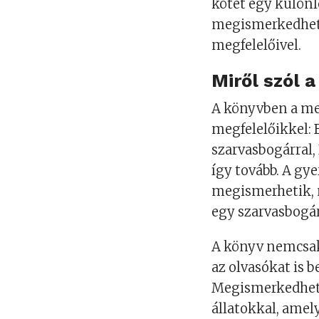
kötet egy különl
megismerkedhetn
megfelelőivel.
Miről szól 
A könyvben a mes
megfelelőikkel: 
szarvasbogárral,
így tovább.
A gye
megismerhetik, m
egy szarvasbogá
A könyv nemcsak
az olvasókat is b
Megismerkedhetü
állatokkal, amel