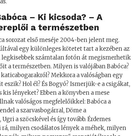
ás.
Babóca – Ki kicsoda?
– A
ereplői a természetben
a sorozat első meséje 2004-ben jelent meg.
últával egy különleges kötetet tart a kezében az
a legkisebbek számtalan fotón át megismerhetik
lőit a természetben. Milyen is valójában Babóca?
a katicabogarakról? Mekkora a valóságban egy
t eszik? Hol él? És Bogyó? Ismerjük-e a csigákat,
s kis lényeket? Ebben a könyvben a mese
állnak valóságos megfelelőikkel: Babóca a
Vendel a szarvasbogárral, Döme a
 Ugri a szöcskével és így tovább. Érdemes
 rá, milyen csodálatos lények a méhek, milyen