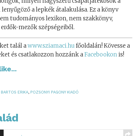
dongók, milyen nagyszerű csapatjátékosok a
lenyűgöző a lepkék átalakulása. Ez a könyv
nem tudományos lexikon, nem szakkönyv,
z erdők-mezők szépségeiből.
ket talál a
www.sziamaci.hu
főoldalán! Kövesse a
eket és csatlakozzon hozzánk a
Facebookon
is!
ike...
BARTOS ERIKA
,
POZSONYI PAGONY KIADÓ
alád