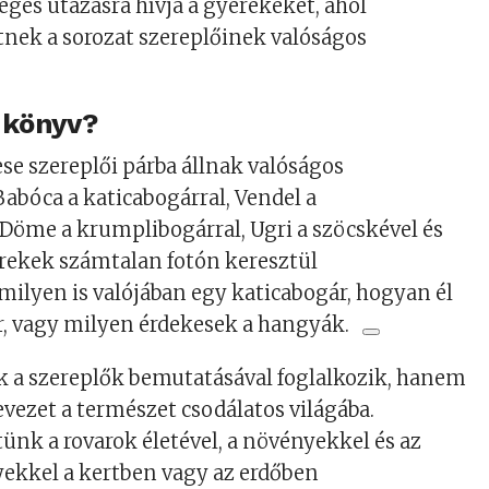
eges utazásra hívja a gyerekeket, ahol
ek a sorozat szereplőinek valóságos
a könyv?
e szereplői párba állnak valóságos
Babóca a katicabogárral, Vendel a
 Döme a krumplibogárral, Ugri a szöcskével és
rekek számtalan fotón keresztül
ilyen is valójában egy katicabogár, hogyan él
r, vagy milyen érdekesek a hangyák.
 a szereplők bemutatásával foglalkozik, hanem
evezet a természet csodálatos világába.
nk a rovarok életével, a növényekkel és az
yekkel a kertben vagy az erdőben