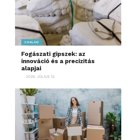
CSALÁD
Fogászati gipszek: az
innováció és a precizitás
alapjai
2026. JÚLIUS 12.