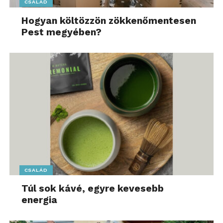
CSALÁD
Hogyan költözzön zökkenőmentesen
Pest megyében?
CSALÁD
Túl sok kávé, egyre kevesebb
energia