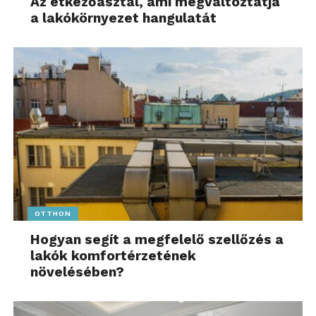
Az étkezőasztal, ami megváltoztatja
a lakókörnyezet hangulatát
OTTHON
Hogyan segít a megfelelő szellőzés a
lakók komfortérzetének
növelésében?