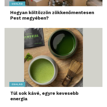
CSALÁD
Hogyan költözzön zökkenőmentesen
Pest megyében?
CSALÁD
Túl sok kávé, egyre kevesebb
energia