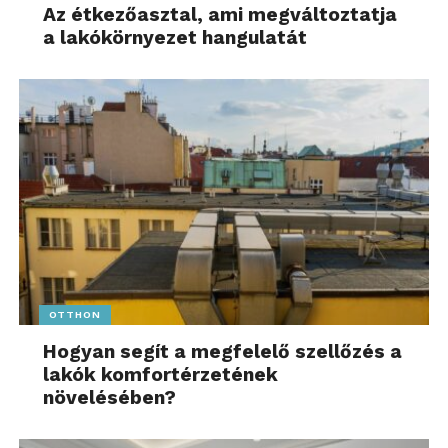
Az étkezőasztal, ami megváltoztatja
a lakókörnyezet hangulatát
OTTHON
Hogyan segít a megfelelő szellőzés a
lakók komfortérzetének
növelésében?