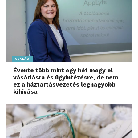
További friss híreket talál a
www.sziamaci.hu
főoldalán! Kövesse a technológiai híreket és
csatlakozzon hozzánk a
Facebookon
is!
CSALÁD
Évente több mint egy hét megy el
vásárlásra és ügyintézésre, de nem
ez a háztartásvezetés legnagyobb
kihívása