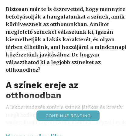
Biztosan már te is észrevetted, hogy mennyire
befolyásolják a hangulatunkat a színek, amik
körülvesznek az otthonunkban. Amikor
megfelelő színeket választunk ki, igazán
kiemelhetjük a lakás karakterét, és olyan
térben élhetünk, ami hozzájárul a mindennapi
közérzetünk javításához. De hogyan
választhatod ki a legjobb színeket az
otthonodhoz?
A színek ereje az
otthonodban
A lakberendezés során a színek játékos és kreatív
megközelítést kínálnak, hiszen ezekkel
CONTINUE READING
varázsolhatjuk egyedivé a lakásunkat. Képzeld csak
el, belépsz egy szobába, ahol a falak életteli