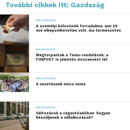
További cikkek itt: Gazdaság
energiahatékonyabbá
vált.
GAZDASÁG
A személyi kölcsönök forradalma: ami 20
A SPAR Magyarország folyamatosan fejleszti
éve elképzelhetetlen volt, ma természetes
üzlethálózatát: a vállalat ezúttal Balatonfüreden és
Budapesten valósított meg beruházásokat. A két
GAZDASÁG
fejlesztés összértéke meghaladja az 1,1 milliárd
Megtorpantak a Temu-rendelések: a
forintot. A modernizáció során az áruházak belső
FOXPOST is jelentős visszaesést lát
kialakítása megújult, korszerű berendezések
kerültek az üzletekbe, és a vásárlók számára
GAZDASÁG
gyorsabb és kényelmesebb bevásárlást lehetővé
A vezetésnek nincs neme
tévő, modern környezet jött létre.
„A SPAR hosszú távon
GAZDASÁG
elkötelezett a magyar
Változások a cégautóadóban: hogyan
készüljenek a vállalkozások?
vásárlók és a helyi