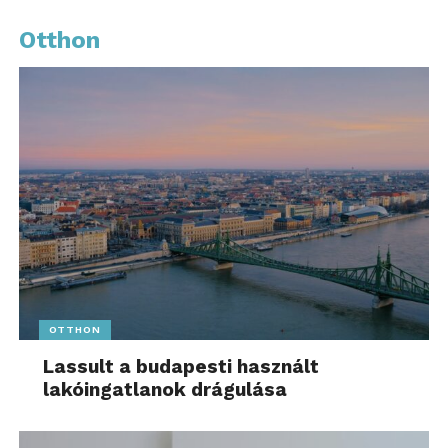
szelektív gyűjtésére is lehetőség van.
Otthon
További friss híreket talál a
www.sziamaci.hu
főoldalán! Kövesse a technológiai híreket és
csatlakozzon hozzánk a
Facebookon
is!
OTTHON
Lassult a budapesti használt
lakóingatlanok drágulása