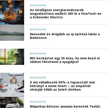
közösségek mellett.
GAZDASÁG
Folyamatos
Az intelligens energiarendszerek
megvalósítása mellett állt ki a VivaTech-en
fejlesztéseinkkel azt
a Schneider Electric
szeretnénk megmutatni,
GAZDASÁG
hogy országszerte jelen
Kevesebb és drágább az új építésű lakás a
Balatonon
vagyunk, beruházunk, és
a mindennapok stabil,
GAZDASÁG
megbízható partnerei
Mit kockáztat egy 35 éves, ha nem kezd el
időben félretenni a nyugdíjra?
kívánunk maradni.
Célunk, hogy a vásárlók
GAZDASÁG
minden üzletünkben
A női vállalkozók 58%-a tapasztalt már
hátrányt a neme miatt – az empátiát
korszerű környezetben,
elvárják tőlük az üzleti életben
széles választékkal és
GAZDASÁG
gyors kiszolgálással
Májusban kétszer annyian kerestek Teslát,