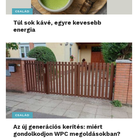
CSALÁD
Túl sok kávé, egyre kevesebb
energia
A megújult bejáraton belépve a vásárlókat friss
zöldség-gyümölcs kínálat és egy jól látható akciós
terület fogadja, amely megkönnyíti az aktuális
kedvezmények áttekintését. Innen a tejtermékek
részlege vezeti tovább a vásárlókat az üzlet hátsó
részébe, ahol kényelmi termékek és új
szolgáltatásként önkiszolgáló grill pult egészíti ki a
kínálatot. A gyors fizetést két hagyományos szalagos
kassza és öt önkiszolgáló kassza biztosítja. A
kerékpárral érkezők számára az üzlet mellett
kerékpártároló áll rendelkezésre. Az
CSALÁD
italcsomagolások visszaváltását az épület oldalán,
Az új generációs kerítés: miért
külön bejáraton keresztül elérhető REpont segíti,
gondolkodjon WPC megoldásokban?
amely mellett a nem visszaváltható csomagolások