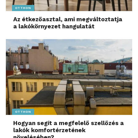
OTTHON
Az étkezőasztal, ami megváltoztatja
a lakókörnyezet hangulatát
OTTHON
Hogyan segít a megfelelő szellőzés a
lakók komfortérzetének
növelésében?