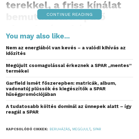
terekkel, a friss kínálat
bemutatására épülő
CONTINUE READING
elrendezéssel és a gyors
You may also like...
bevásárlást támogató
Nem az energiából van kevés – a valódi kihívás az
megoldásokkal várják a
időzítés
vásárlókat. A fejlesztések
Megújult csomagolással érkeznek a SPAR „mentes”
termékei
célja az volt, hogy a
Garfield ismét főszerepben: matricák, album,
mindennapi bevásárlás
vadonatúj plüssök és kiegészítők a SPAR
hűségpromóciójában
kényelmesebb és
A tudatosabb költés dominál az ünnepek alatt – így
gyorsabb legyen,
reagál a SPAR
miközben az áruházak
KAPCSOLÓDÓ CIKKEK:
BERUHÁZÁS
,
MEGÚJULT
,
SPAR
működése