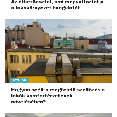
Az étkezőasztal, ami megváltoztatja
a lakókörnyezet hangulatát
OTTHON
Hogyan segít a megfelelő szellőzés a
lakók komfortérzetének
növelésében?