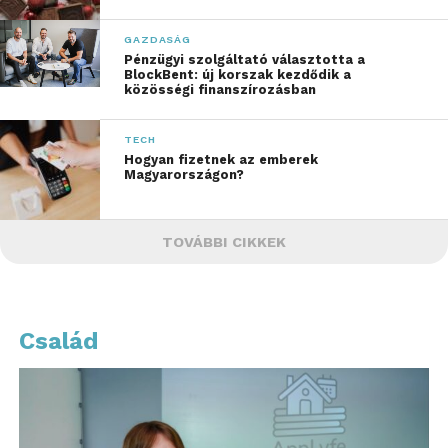
GAZDASÁG
Pénzügyi szolgáltató választotta a
BlockBent: új korszak kezdődik a
közösségi finanszírozásban
TECH
Hogyan fizetnek az emberek
Magyarországon?
TOVÁBBI CIKKEK
Család