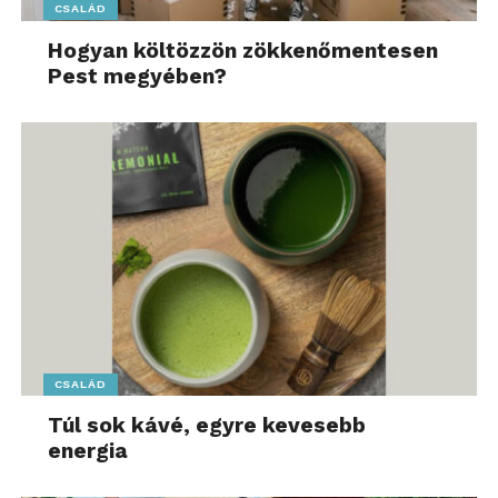
CSALÁD
Hogyan költözzön zökkenőmentesen
Pest megyében?
CSALÁD
Túl sok kávé, egyre kevesebb
energia