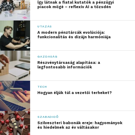
Így látnak a fiatal kutatók a pénzügyi
piacok mögé – reflexív AI a tőzsdén
UTAZÁS
A modern pénztárcák evolúciója:
funkcionalitás és dizájn harmóniája
GAZDASÁG
Részvénytársaság alapítása: a
legfontosabb információk
TECH
Hogyan éljük túl a vezetői terheket?
SZABADIDŐ
Szilveszteri babonák ereje: hagyományok
és hiedelmek az év váltásakor