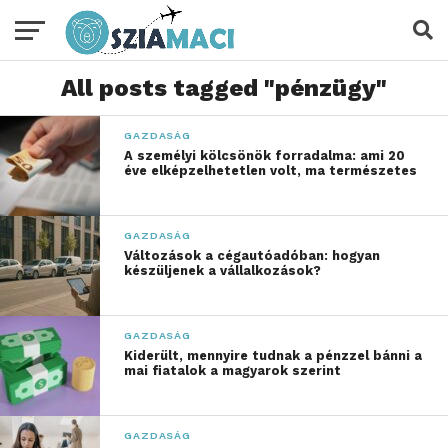
All posts tagged "pénzügy"
GAZDASÁG
A személyi kölcsönök forradalma: ami 20
éve elképzelhetetlen volt, ma természetes
GAZDASÁG
Változások a cégautóadóban: hogyan
készüljenek a vállalkozások?
GAZDASÁG
Kiderült, mennyire tudnak a pénzzel bánni a
mai fiatalok a magyarok szerint
GAZDASÁG