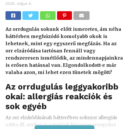
2026. május 4.
Az orrdugulás sokunk előtt ismeretes, ám néha
háttérben meghúzódó komolyabb okok is
lehetnek, mint egy egyszerű megfázás. Ha az
orr elzáródása tartósan fennáll vagy
rendszeresen ismétlődik, az mindennapjainkra
is erősen hatással van. Elgondolkodott-e már
valaha azon, mi lehet ezen tünetek mögött?
Az orrdugulás leggyakoribb
okai: allergiás reakciók és
sok egyéb
Az orr elzáródásának hátterében sokszor allergiás
nátha áll, amikor is a testünk bizonyos anyagokra