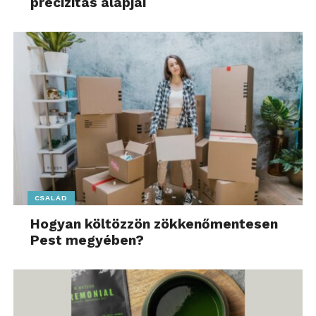
precizitás alapjai
CSALÁD
Hogyan költözzön zökkenőmentesen
Pest megyében?