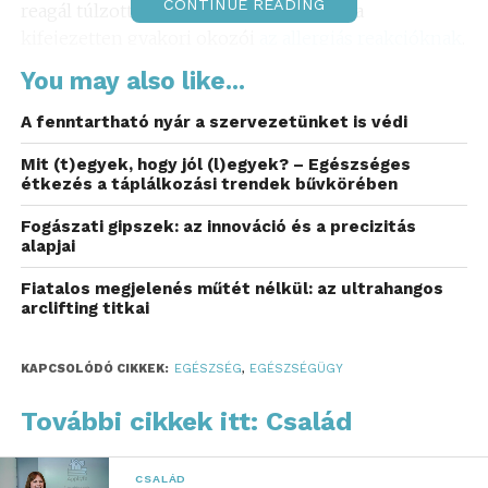
CONTINUE READING
reagál túlzottan. A pollen és házi poratka
kifejezetten gyakori okozói
az allergiás reakcióknak
,
amelyek az orrnyálkahártya duzzanatát idézik elő.
You may also like...
Különösen tavasszal és nyáron, amikor a
pollenterhelés a legmagasabb, a tünetek
A fenntartható nyár a szervezetünket is védi
fokozódnak.
Mit (t)egyek, hogy jól (l)egyek? – Egészséges
étkezés a táplálkozási trendek bűvkörében
Ezek a légúti irritációk nem csupán a légzés
korrigálását nehezítik meg, hanem jelentős nappali
Fogászati gipszek: az innováció és a precizitás
alapjai
és éjszakai panaszokkal is járhatnak. Gyakori a
viszkető szemek és az állandó tüsszögés, miközben
Fiatalos megjelenés műtét nélkül: az ultrahangos
mások a krónikus fáradtság jeleit tapasztalják.
arclifting titkai
Krónikus arcüreggyulladás:
KAPCSOLÓDÓ CIKKEK:
EGÉSZSÉG
,
EGÉSZSÉGÜGY
mikor szükséges orvoshoz
További cikkek itt: Család
fordulni?
Az arcüreg problémáknak ritkán tulajdonítanak nagy
CSALÁD