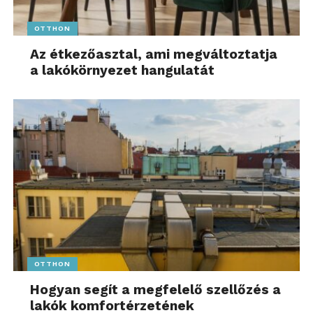
OTTHON
Az étkezőasztal, ami megváltoztatja
a lakókörnyezet hangulatát
OTTHON
Hogyan segít a megfelelő szellőzés a
lakók komfortérzetének