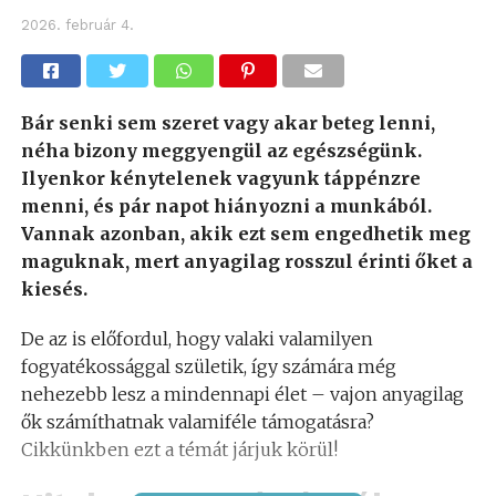
2026. február 4.
Bár senki sem szeret vagy akar beteg lenni,
néha bizony meggyengül az egészségünk.
Ilyenkor kénytelenek vagyunk táppénzre
menni, és pár napot hiányozni a munkából.
Vannak azonban, akik ezt sem engedhetik meg
maguknak, mert anyagilag rosszul érinti őket a
kiesés.
De az is előfordul, hogy valaki valamilyen
fogyatékossággal születik, így számára még
nehezebb lesz a mindennapi élet – vajon anyagilag
ők számíthatnak valamiféle támogatásra?
Cikkünkben ezt a témát járjuk körül!