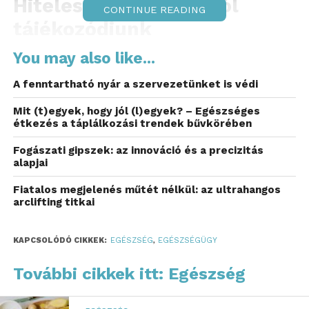
Hiteles információkból
CONTINUE READING
tájékozódjunk
Bár a net tele van mindenféle hasznos tanáccsal, ha
You may also like...
konkrét számok, törvényi előírások érdekelnek
A fenntartható nyár a szervezetünket is védi
bennünket, akkor a hiteles forrásokat keressük fel
elsősorban. Színes cikkeket is olvashatunk azonban
Mit (t)egyek, hogy jól (l)egyek? – Egészséges
étkezés a táplálkozási trendek bűvkörében
– ilyeneket a
Filter.hu Egészség rovatában
is
találunk szép számmal.
Fogászati gipszek: az innováció és a precizitás
alapjai
Ezen az oldalon ugyanis összegyűjtik azokat a
bejegyzéseket, írásokat, amelyek egy adott témával
Fiatalos megjelenés műtét nélkül: az ultrahangos
arclifting titkai
foglalkoznak, és amelyek kiindulópontként
számíthatnak a források felkutatásához. Az
egészséges életmód témakörében is olvashatunk itt
KAPCSOLÓDÓ CIKKEK:
EGÉSZSÉG
,
EGÉSZSÉGÜGY
cikkeket, de a különféle betegségekről való
További cikkek itt: Egészség
tudnivalók is helyet kaptak az oldalon.