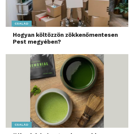
CSALÁD
Hogyan költözzön zökkenőmentesen
Pest megyében?
CSALÁD