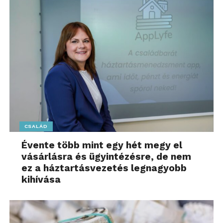
A munka fontos, de az egészség még fontosabb. A
mértéktelen pénzhajhászás nem vezet jóra,
fogadjuk el, hogy néha pihenőt kell tartani. Talán a
betegségek is épp ezért jönnek az életünkbe…
További friss híreket talál a
www.sziamaci.hu
főoldalán! Kövesse a technológiai híreket és
csatlakozzon hozzánk a
Facebookon
is!
CSALÁD
Évente több mint egy hét megy el
vásárlásra és ügyintézésre, de nem
ez a háztartásvezetés legnagyobb
kihívása