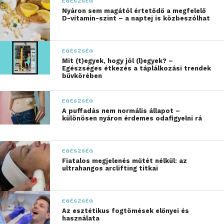
Betegség által szerzett pénz
EGÉSZSÉG
Nyáron sem magától értetődő a megfelelő
D-vitamin-szint – a naptej is közbeszólhat
A szakértők azt mondják, minden esetben legjobb a
megelőzés, a prevenció – így jó eséllyel nem
leszünk betegek, és nem okoz majd problémát a
EGÉSZSÉG
munkavégzés. Ám ha megtörténik a baj, és nem
Mit (t)egyek, hogy jól (l)egyek? –
Egészséges étkezés a táplálkozási trendek
tudunk dolgozni, pénzre akkor is szükségünk van.
bűvkörében
Hogyan szerezhetünk támogatást ilyenkor?
EGÉSZSÉG
Alapvetően négyféle módon lehet segítségünkre az
A puffadás nem normális állapot –
állam:
különösen nyáron érdemes odafigyelni rá
társadalombiztosítás útján fizethet
EGÉSZSÉG
táppénzt, illetve betegszabadságot, de
Fiatalos megjelenés műtét nélkül: az
munkahelyi baleset esetén is ilyen
ultrahangos arclifting titkai
juttatás jár.
megváltozott munkaképességűek
EGÉSZSÉG
foglalkoztatását sok esetben támogatja
Az esztétikus fogtömések előnyei és
használata
az állam. Rehabilitációs eljárás