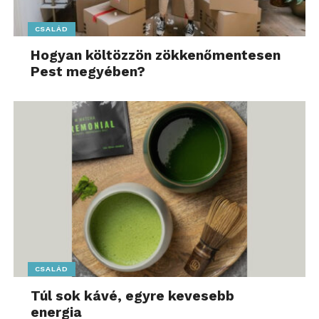
CSALÁD
Hogyan költözzön zökkenőmentesen
Pest megyében?
CSALÁD
Túl sok kávé, egyre kevesebb
energia