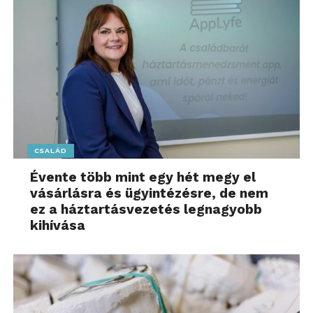
kulcsszerepet játszik.
További friss híreket talál a
www.sziamaci.hu
főoldalán! Kövesse a technológiai híreket és
csatlakozzon hozzánk a
Facebookon
is!
CSALÁD
Évente több mint egy hét megy el
vásárlásra és ügyintézésre, de nem
ez a háztartásvezetés legnagyobb
kihívása