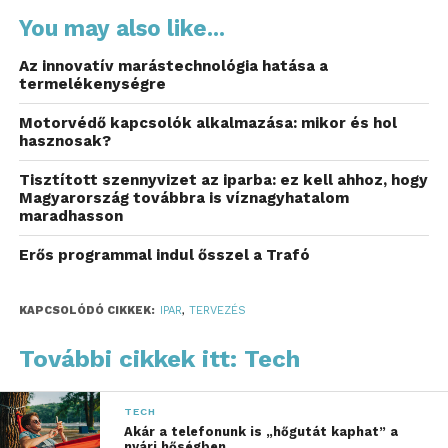
A hagyományos
You may also like...
csomagolástervezés
Az innovatív marástechnológia hatása a
termelékenységre
kihívásai
Motorvédő kapcsolók alkalmazása: mikor és hol
A klasszikus csomagolásfejlesztési folyamat gyakran
hasznosak?
hosszadalmas és költséges. A kezdeti kézi rajzokat
Tisztított szennyvizet az iparba: ez kell ahhoz, hogy
CAD-modellek követik, majd külső beszállítók
Magyarország továbbra is víznagyhatalom
készítik el a mintadarabokat. Ez az eljárás nemcsak
maradhasson
időigényes, hanem az iterációk számát is korlátozza,
Erős programmal indul ősszel a Trafó
ami lassítja az innovációt.
A
3D nyomtatás
megjelenése ezen a területen
KAPCSOLÓDÓ CIKKEK:
IPAR
,
TERVEZÉS
alapjaiban változtatta meg a munkafolyamatokat. A
PolyJet technológia segítségével a tervezők rövid idő
További cikkek itt: Tech
alatt, nagy pontossággal hozhatnak létre
részletgazdag, színhelyes prototípusokat, amelyek
TECH
már a korai fázisban alkalmasak felhasználói
Akár a telefonunk is „hőgutát kaphat” a
nyári hőségben