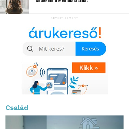
kollekció a MediaMarktnál
le, hanem csökkenti a kockázatokat is, hiszen a
tervezők azonnal reagálhatnak a visszajelzésekre.
ADVERTISEMENT
A jövő csomagolása már ma
elérhető
A
PolyJet 3D nyomtatók
alkalmazása új szintre emeli
a csomagolástervezést: a kreatív ötletek gyorsabban
validálhatók, a döntések megalapozottabbá válnak,
és a fejlesztési folyamat átláthatóbb lesz. Az additív
gyártás nemcsak technológiai újítás, hanem
stratégiai eszköz is a versenyképesség növelésére.
Felmerül a kérdés: az Ön iparágában milyen
előnyöket hozhatna a 3D nyomtatás integrálása a
Család
tervezési folyamatba? A tapasztalatok azt mutatják,
hogy a jövő csomagolási megoldásai már most
formálódnak – és ebben a technológia