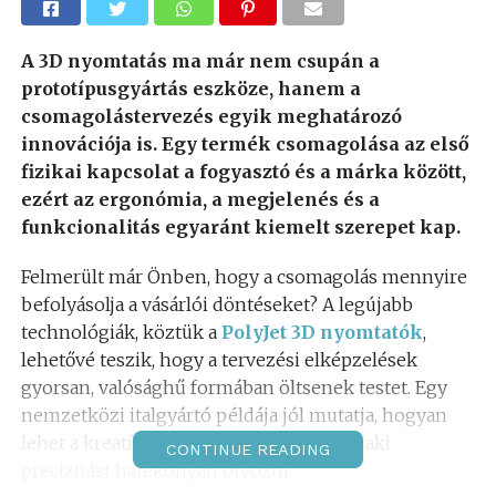
A 3D nyomtatás ma már nem csupán a
prototípusgyártás eszköze, hanem a
csomagolástervezés egyik meghatározó
innovációja is. Egy termék csomagolása az első
fizikai kapcsolat a fogyasztó és a márka között,
ezért az ergonómia, a megjelenés és a
funkcionalitás egyaránt kiemelt szerepet kap.
Felmerült már Önben, hogy a csomagolás mennyire
befolyásolja a vásárlói döntéseket? A legújabb
technológiák, köztük a
PolyJet 3D nyomtatók
,
lehetővé teszik, hogy a tervezési elképzelések
gyorsan, valósághű formában öltsenek testet. Egy
nemzetközi italgyártó példája jól mutatja, hogyan
lehet a kreatív elképzeléseket és a műszaki
CONTINUE READING
precizitást hatékonyan ötvözni.