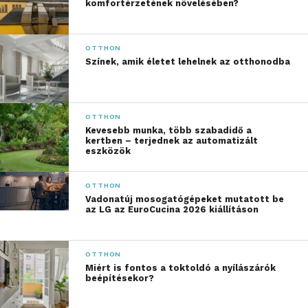
fejhallgató
komfortérzetének növelésében?
Az Inspire XH1 fejhallgató kivételes hangminőséget
OTTHON
nyújt a Sound by Bose technológiának
Színek, amik életet lehelnek az otthonodba
köszönhetően, emellett támogatja a Dolby Audio
hangzást, valamint a Hi-Res Audio- és az LDAC-
kodekeket, így akár 990 kbps sebességgel
OTTHON
továbbítva a zenét, tömörítetlen részletességgel. A
Kevesebb munka, több szabadidő a
360°-os hangszíntér életre kelti a zenéket, filmeket
kertben – terjednek az automatizált
eszközök
és játékokat — részletgazdag, kristálytiszta,
torzításmentes hangzással.
OTTHON
Vadonatúj mosogatógépeket mutatott be
az LG az EuroCucina 2026 kiállításon
OTTHON
Miért is fontos a toktoldó a nyílászárók
beépítésekor?