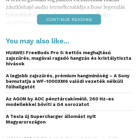
zászlóshajó audio termékcsaládja a Bose legendás
hangolását ötvözi a Baseus innovatív dizájn-,
CONTINUE READING
akusztikai- és AI-megoldásaival.
Az Inspire széria három tagja Magyarországon is
You may also like...
kapható decembertől: az XH1 zajszűrős fejhallgató,
az XC1 open-ear fülhallgató és az XP1 zajszűrős
HUAWEI FreeBuds Pro 5: kettős meghajtású
zajszűrés, magával ragadó hangzás és kristálytiszta
fülhallgató, amelyek kedvező árazásával a minőségi
hívások
hangélmény szélesebb közönség számára is
elérhetővé válik.
A legjobb zajszűrés, prémium hangminőség – A Sony
bemutatja a WF-1000XM6 valódi vezeték nélküli
fülhallgatót
„Mindenkit megillet az a
Az AGON by AOC pénztárcakímélő, 260 Hz-es
fajta inspiráció, amit a
modellekkel bővíti a G4 sorozatot
zene adhat”
A Tesla új Supercharger állomást nyit
Magyarországon
– mondta He Shiyou, a Baseus vezérigazgatója.