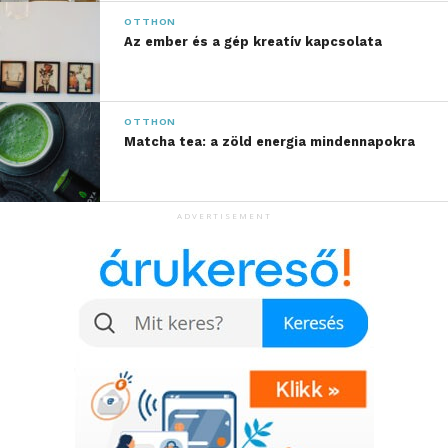
OTTHON
Az ember és a gép kreatív kapcsolata
OTTHON
Matcha tea: a zöld energia mindennapokra
ADVERTISEMENT
A SoundFit technológiával a fejhallgató hangzása
egyénileg testreszabható a felhasználó hallásprofilja
alapján — ezzel minden hangerőn optimális