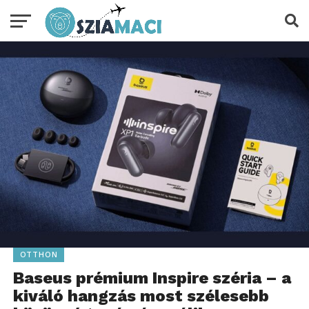
OTTHON
Baseus prémium Inspire széria – a
kiváló hangzás most szélesebb