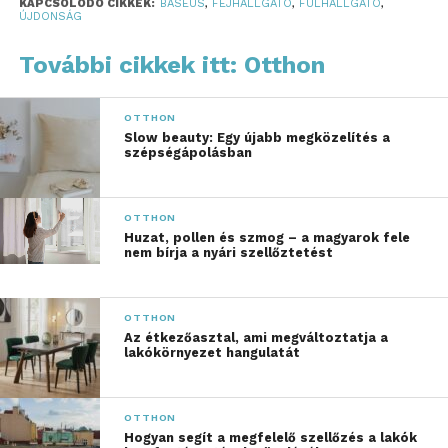
KAPCSOLÓDÓ CIKKEK:
BASEUS
,
FEJHALLGATÓ
,
FÜLHALLGATÓ
,
ÚJDONSÁG
„Szeretnénk, ha a kiváló
További cikkek itt: Otthon
hangélmény
hozzáférhetőbb lenne,
OTTHON
alkalmazkodva az eltérő
Slow beauty: Egy újabb megközelítés a
szépségápolásban
életstílusokhoz. Éppen
ezért az Inspire szériát
OTTHON
Sound by Bose
Huzat, pollen és szmog – a magyarok fele
nem bírja a nyári szellőztetést
technológiával kínáljuk,
hiszen minden pillanat
OTTHON
minőségi hangzást
Az étkezőasztal, ami megváltoztatja a
lakókörnyezet hangulatát
érdemel.”
OTTHON
Baseus Inspire XH1 zajszűrős
Hogyan segít a megfelelő szellőzés a lakók