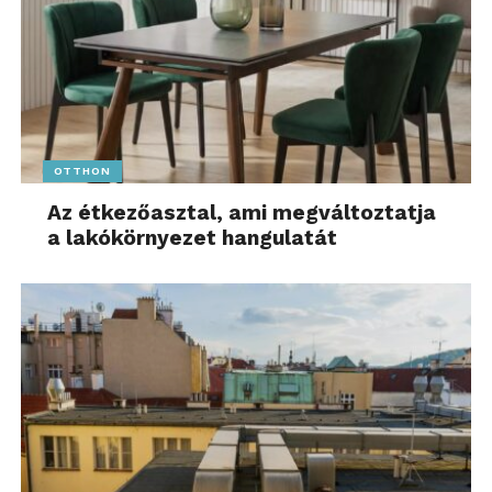
garantál.
Az üzemidő akár 8 óra is lehet (ha az ANC ki van
kapcsolva), míg a töltőtök használatával akár 45 óra is
elérhető és 10 perc töltés akár 2,5 óra további
használatot tesz lehetővé.
OTTHON
Árak és elérhetőség
Az étkezőasztal, ami megváltoztatja
a lakókörnyezet hangulatát
A készülékek az Euronics, az iPON, a MediaMarkt, a
Notebook.hu és a Telekom kínálatában még
december folyamán elérhetők lesznek.
Gyerekszemmel a világ – További friss híreket talál
a
meseutca.hu
főoldalán! Kövesse a technológiai
híreket és csatlakozzon hozzánk a
Facebookon
is!