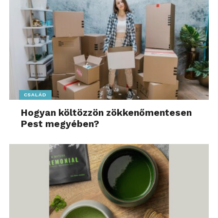
hosszantartó, kényelmes használatot biztosítanak. A
készülék egy fülön mindössze 6 grammot nyom, a
továbbfejlesztett csuklós rögzítés pedig akár 10000
hajlítást is gond nélkül elvisel, így mozgás közben is
stabilan a helyén marad.
CSALÁD
Hogyan költözzön zökkenőmentesen
Pest megyében?