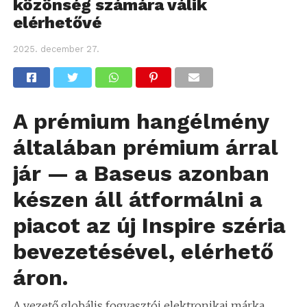
közönség számára válik
elérhetővé
2025. december 27.
A prémium hangélmény
általában prémium árral
jár — a Baseus azonban
készen áll átformálni a
piacot az új Inspire széria
bevezetésével, elérhető
áron.
A vezető globális fogyasztói elektronikai márka