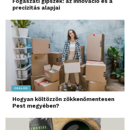
Fogászati gipszek: az innováció és a
precizitás alapjai
CSALÁD
Hogyan költözzön zökkenőmentesen
Pest megyében?