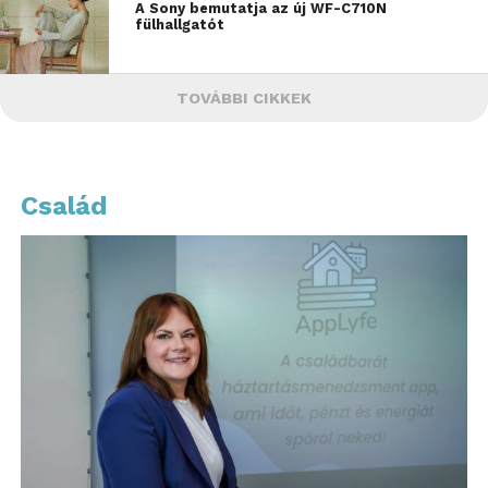
A Sony bemutatja az új WF-C710N
fülhallgatót
TOVÁBBI CIKKEK
Család