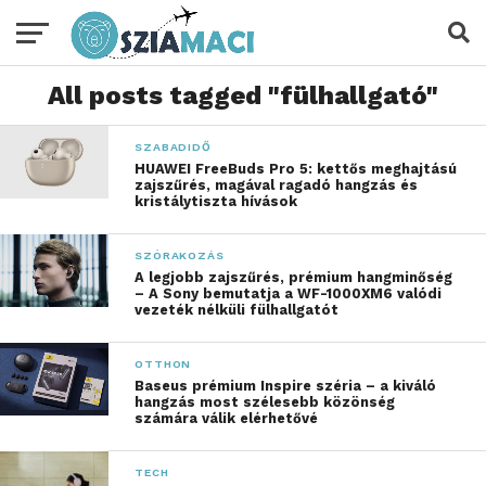
All posts tagged "fülhallgató"
SZABADIDŐ
HUAWEI FreeBuds Pro 5: kettős meghajtású
zajszűrés, magával ragadó hangzás és
kristálytiszta hívások
SZÓRAKOZÁS
A legjobb zajszűrés, prémium hangminőség
– A Sony bemutatja a WF-1000XM6 valódi
vezeték nélküli fülhallgatót
OTTHON
Baseus prémium Inspire széria – a kiváló
hangzás most szélesebb közönség
számára válik elérhetővé
TECH