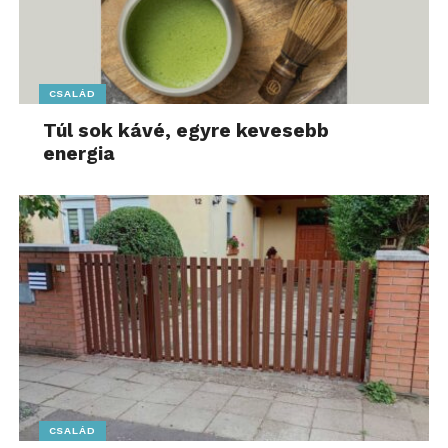
CSALÁD
Túl sok kávé, egyre kevesebb
energia
CSALÁD