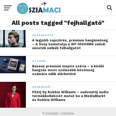
All posts tagged "fejhallgató"
SZÓRAKOZÁS
A legjobb zajszűrés, prémium hangminőség
– A Sony bemutatja a WF-1000XM6 valódi
vezeték nélküli fülhallgatót
OTTHON
Baseus prémium Inspire széria – a kiváló
hangzás most szélesebb közönség
számára válik elérhetővé
SZABADIDŐ
PEAQ by Robbie Williams – vadonatúj audio
termékkollekciót mutat be a MediaMarkt
és Robbie Williams
TOVÁBBI CIKKEK