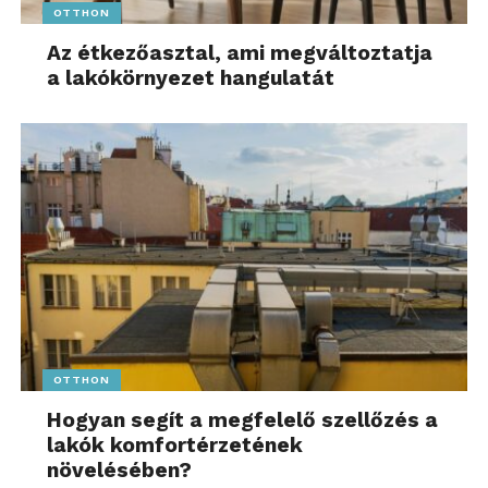
OTTHON
Az étkezőasztal, ami megváltoztatja
a lakókörnyezet hangulatát
OTTHON
Hogyan segít a megfelelő szellőzés a
lakók komfortérzetének
növelésében?