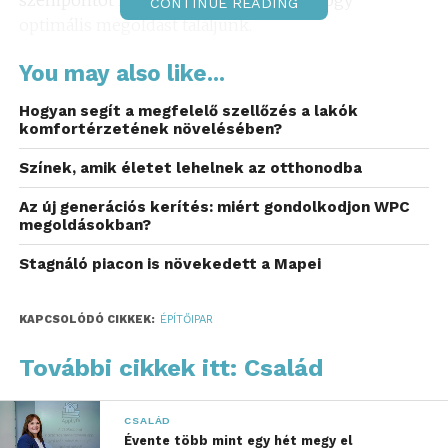
szempontot is figyelembe kell venni, hogy
CONTINUE READING
optimális megoldást találjunk.
Például fontos, hogy az anyag milyen hőszigetelő
You may also like...
tulajdonságokkal rendelkezik, mennyire tartós és
Hogyan segít a megfelelő szellőzés a lakók
ellenálló az időjárás viszontagságaival szemben.
komfortérzetének növelésében?
A különböző típusú hő- és hangszigetelő anyagok
Színek, amik életet lehelnek az otthonodba
közül a kőzetgyapot az egyik leggyakrabban
Az új generációs kerítés: miért gondolkodjon WPC
választott azért, mert kiválóan képes hőszigetelést
megoldásokban?
biztosítani, ugyanakkor hangszigetelő
tulajdonságokkal is bír. Azért is kedvelt, mert
Stagnáló piacon is növekedett a Mapei
környezetbarát anyag, amely nem terheli meg a
környezetet.
KAPCSOLÓDÓ CIKKEK:
ÉPÍTŐIPAR
A kiegészítők szerepe a
További cikkek itt: Család
rendszerben
CSALÁD
A hőszigetelés hatékonyságát jelentős mértékben
Évente több mint egy hét megy el