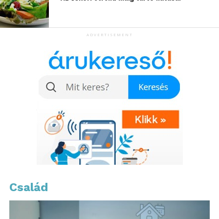
legjobb megoldás szülessen meg.
ADVERTISEMENT
További friss híreket talál a
www.sziamaci.hu
főoldalán! Kövesse a technológiai híreket és
csatlakozzon hozzánk a
Facebookon
is!
Család