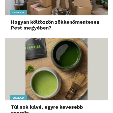
CSALÁD
Hogyan költözzön zökkenőmentesen
Pest megyében?
CSALÁD
Túl sok kávé, egyre kevesebb
energia