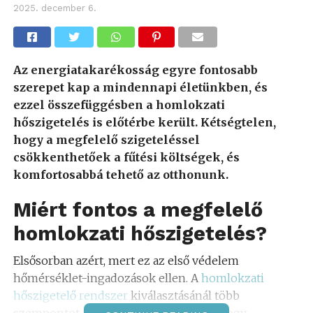
2025. december 6.
Az energiatakarékosság egyre fontosabb
szerepet kap a mindennapi életünkben, és
ezzel összefüggésben a homlokzati
hőszigetelés is előtérbe került. Kétségtelen,
hogy a megfelelő szigeteléssel
csökkenthetőek a fűtési költségek, és
komfortosabbá tehető az otthonunk.
Miért fontos a megfelelő
homlokzati hőszigetelés?
Elsősorban azért, mert ez az első védelem
hőmérséklet-ingadozások ellen. A
homlokzati
hőszigetelő rendszer
kiválasztásánál több