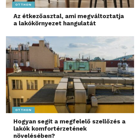
OTTHON
Az étkezőasztal, ami megváltoztatja
a lakókörnyezet hangulatát
OTTHON
Hogyan segít a megfelelő szellőzés a
lakók komfortérzetének
növelésében?