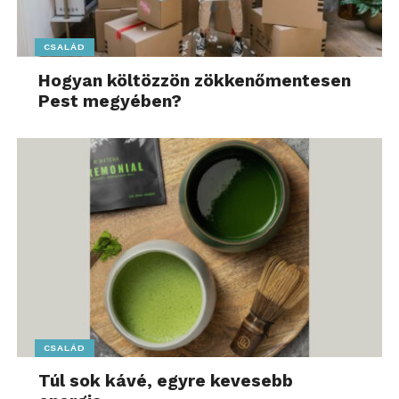
CSALÁD
Hogyan költözzön zökkenőmentesen
Pest megyében?
CSALÁD
Túl sok kávé, egyre kevesebb