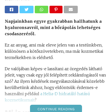
Napjainkban egyre gyakrabban hallhatunk a
hyaluronsavról, mint a bőrápolás lehetséges
csodaszeréről.
Ez az anyag, ami már eleve jelen van a testünkben,
különösen a kötőszövetekben, ma már kozmetikai
termékekben is elérhető.
De valójában képes-e lassítani az öregedés látható
jeleit, vagy csak egy jól felépített reklámfogásról van
szó? Az ilyen kérdések megválaszolásával közelebb
kerülhetünk ahhoz, hogy eldöntsük: érdemes-e
használni például
a Helia-D hidratáló hatású
kozmetikumait
?
CONTINUE READING