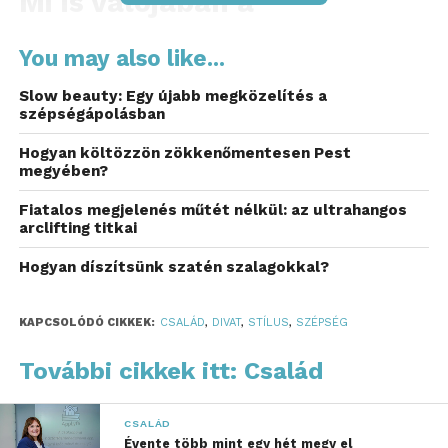
Mi is valójában a
hyaluronsav?
You may also like...
A hyaluronsav egy természetes szénhidrátmolekula,
Slow beauty: Egy újabb megközelítés a
amely a kollagén és az elasztin mellett fontos
szépségápolásban
szerepet játszik a bőr hidratáltságának
megőrzésében. Ez az anyag akár az ezerszeresére is
Hogyan költözzön zökkenőmentesen Pest
megyében?
képes megkötni a víztartalmát, ezáltal a bőrt
fiatalossá és üdévé varázsolja.
Fiatalos megjelenés műtét nélkül: az ultrahangos
arclifting titkai
Azonban ahogy öregszünk, a testünkben található
Hogyan díszítsünk szatén szalagokkal?
mennyisége csökken. Az eredmény? Szárazabb,
kevésbé rugalmas bőr, valamint a ráncok
megjelenése.
KAPCSOLÓDÓ CIKKEK:
CSALÁD
,
DIVAT
,
STÍLUS
,
SZÉPSÉG
Szerencsére ma már lehetőség van arra, hogy
További cikkek itt: Család
pótoljuk ezt az értékes anyagot kozmetikumok
révén. Számos márka kínál olyan termékpalettát,
CSALÁD
amely segíti az öregedésjeleinek kezelését.
Évente több mint egy hét megy el