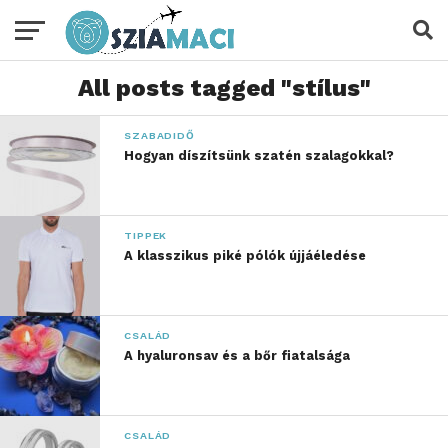
All posts tagged "stílus"
SZABADIDŐ
Hogyan díszítsünk szatén szalagokkal?
TIPPEK
A klasszikus piké pólók újjáéledése
CSALÁD
A hyaluronsav és a bőr fiatalsága
CSALÁD