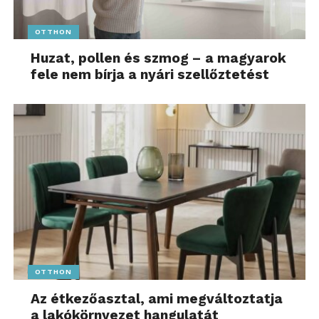
OTTHON
Huzat, pollen és szmog – a magyarok
fele nem bírja a nyári szellőztetést
OTTHON
Az étkezőasztal, ami megváltoztatja
a lakókörnyezet hangulatát