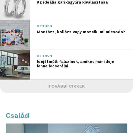
Az ideális karikagyűrű kiválasztása
OTTHON
Montázs, kollázs vagy mozaik: mi micsoda?
OTTHON
Idejétmúlt falszínek, amiket már ideje
lenne lecserélni
TOVÁBBI CIKKEK
Család