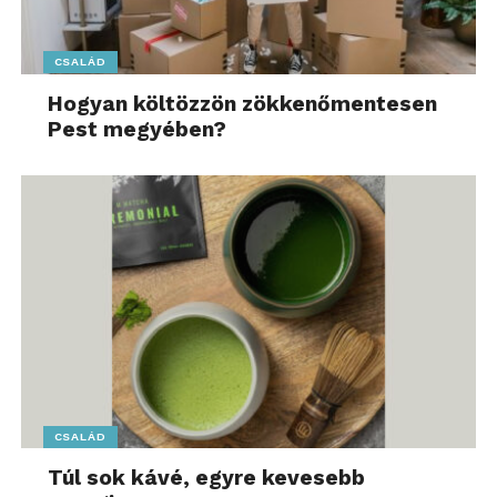
CSALÁD
Hogyan költözzön zökkenőmentesen
Pest megyében?
CSALÁD
Túl sok kávé, egyre kevesebb