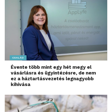
CSALÁD
Évente több mint egy hét megy el
vásárlásra és ügyintézésre, de nem
ez a háztartásvezetés legnagyobb
kihívása