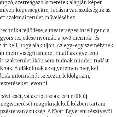
angzó, szerteágazó ismeretek alapján képet
 milyen képességekre, tudásra van szükségük az
ott szakmai terület műveléséhez
technika fejlődése, a mesterséges intelligencia
gyors terjedése nyomán a jövő mérnök- és
s át kell, hogy alakuljon. Az egy-egy személynek
an mennyiségű ismeret miatt az egyetemi
át szakterületükön sem tudnak minden tudást
tóknak. A diákoknak az egyetemen meg kell
dnak információt szerezni, feldolgozni,
eztetéseket levonni.
bővítését, választott szakterületük új
egismerését maguknak kell kézben tartani:
pzésre van szükség. A Nyári Egyetem résztvevői