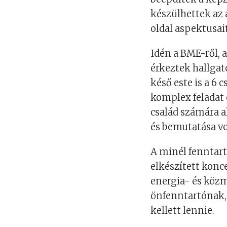
készülhettek az 
oldal aspektusait
Idén a BME-ről, 
érkeztek hallgat
késő este is a 6
komplex feladat 
család számára a
és bemutatása vo
A minél fenntart
elkészített kon
energia- és köz
önfenntartónak, 
kellett lennie.