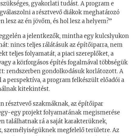
szükséges, gyakorlati tudást. A program e
gválaszolni a résztvevő diákok meghatározó
n lesz az én jövőm, és hol lesz a helyem?”
reggelén a jelentkezők, mintha egy kulcslyukon
át: nincs teljes rálátásuk az építőiparra, nem
kt teljes folyamatát, a piaci szereplőket, a
, vagy a körforgásos építés fogalmával többségük
tt: rendszerben gondolkodásuk korlátozott. A
 a perspektíva, a program felkészült előadói a
nálnak kitekintést.
n résztvevő szakmáknak, az építőipar
 egy-egy projekt folyamatának megismerése
 találhatnak rá a saját karakterüknek,
, személyiségüknek megfelelő területre. Az