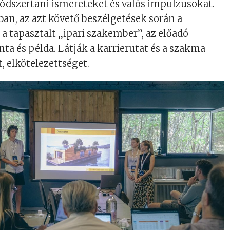
dszertani ismereteket és valós impulzusokat.
an, az azt követő beszélgetések során a
 a tapasztalt „ipari szakember”, az előadó
ta és példa. Látják a karrierutat és a szakma
t, elkötelezettséget.