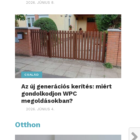
2026. JÚNIUS 8.
CSALÁD
Az új generációs kerítés: miért
gondolkodjon WPC
megoldásokban?
2026. JÚNIUS 4.
Otthon