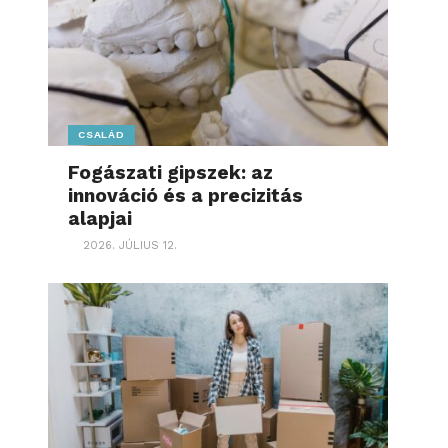
CSALÁD
Fogászati gipszek: az
innováció és a precizitás
alapjai
2026. JÚLIUS 12.