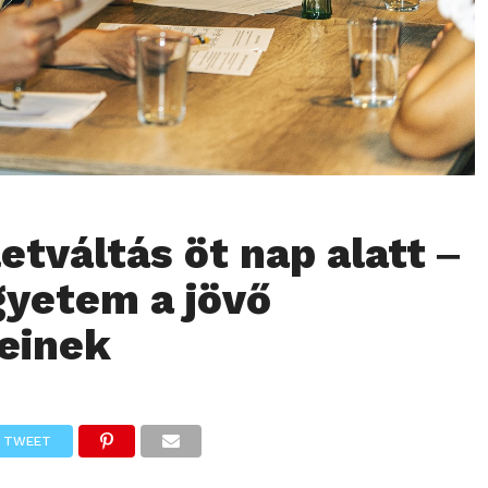
etváltás öt nap alatt ‒
gyetem a jövő
einek
TWEET