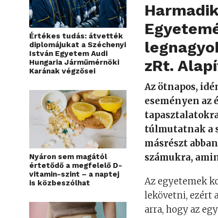
Harmadik
Egyetemé
Értékes tudás: átvették
legnagyo
diplomájukat a Széchenyi
István Egyetem Audi
zRt. Alap
Hungaria Járműmérnöki
Karának végzősei
Az ötnapos, idé
eseményen az é
tapasztalatokra
túlmutatnak a 
másrészt abban
számukra, amin
Nyáron sem magától
értetődő a megfelelő D-
vitamin-szint – a naptej
Az egyetemek ko
is közbeszólhat
lekövetni, ezért 
arra, hogy az eg