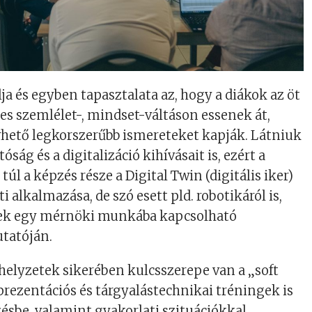
ja és egyben tapasztalata az, hogy a diákok az öt
jes szemlélet-, mindset-váltáson essenek át,
rhető legkorszerűbb ismereteket kapják. Látniuk
óság és a digitalizáció kihívásait is, ezért a
úl a képzés része a Digital Twin (digitális iker)
ti alkalmazása, de szó esett pld. robotikáról is,
ettek egy mérnöki munkába kapcsolható
tatóján.
helyzetek sikerében kulcsszerepe van a „soft
 prezentációs és tárgyalástechnikai tréningek is
ésbe, valamint gyakorlati szituációkkal