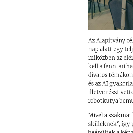
Az Alapítvány cél
nap alatt egy tel
miközben az elé
kell a fenntarthat
divatos témákon t
és az AI gyakorla
illetve részt v
robotkutya bemu
Mivel a szakmai 
skilleknek”, így
beépültek a képz