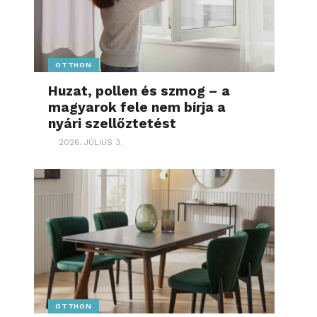
OTTHON
Huzat, pollen és szmog – a
magyarok fele nem bírja a
nyári szellőztetést
2026. JÚLIUS 3.
OTTHON