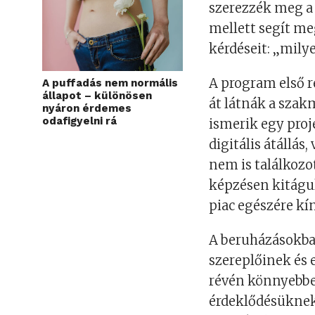
szerezzék meg a 
mellett segít me
kérdéseit: „milye
A program első 
A puffadás nem normális
állapot – különösen
át látnák a szakm
nyáron érdemes
odafigyelni rá
ismerik egy proje
digitális átállás
nem is találkozo
képzésen kitágul
piac egészére kí
A beruházásokba
szereplőinek és
révén könnyebben
érdeklődésüknek