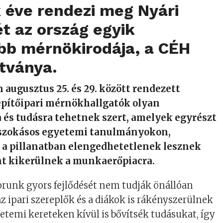
 éve rendezi meg Nyári
t az ország egyik
bb mérnökirodája, a CÉH
ítványa.
n augusztus 25. és 29. között rendezett
pítőipari mérnökhallgatók olyan
 és tudásra tehetnek szert, amelyek egyrészt
szokásos egyetemi tanulmányokon,
 a pillanatban elengedhetetlenek lesznek
t kikerülnek a munkaerőpiacra.
runk gyors fejlődését nem tudják önállóan
az ipari szereplők és a diákok is rákényszerülnek
yetemi kereteken kívül is bővítsék tudásukat, így