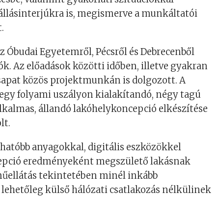
állásinterjúkra is, megismerve a munkáltatói
.
az Óbudai Egyetemről, Pécsről és Debrecenből
ók. Az előadások közötti időben, illetve gyakran
 csapat közös projektmunkán is dolgozott. A
egy folyami uszályon kialakítandó, négy tagú
lkalmas, állandó lakóhelykoncepció elkészítése
lt.
hatóbb anyagokkal, digitális eszközökkel
cepció eredményeként megszülető lakásnak
műellátás tekintetében minél inkább
lehetőleg külső hálózati csatlakozás nélkülinek