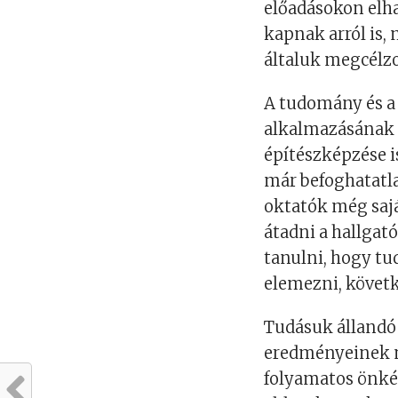
előadásokon elh
kapnak arról is,
általuk megcélz
A tudomány és a 
alkalmazásának 
építészképzése i
már befoghatatl
oktatók még saj
átadni a hallga
tanulni, hogy tu
elemezni, követk
Tudásuk állandó 
eredményeinek m
folyamatos önké