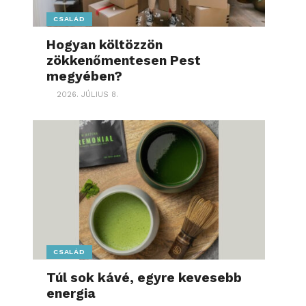
CSALÁD
Hogyan költözzön
zökkenőmentesen Pest
megyében?
2026. JÚLIUS 8.
CSALÁD
Túl sok kávé, egyre kevesebb
energia