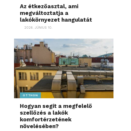
Az étkezőasztal, ami
megváltoztatja a
lakókörnyezet hangulatát
2026. JÚNIUS 10.
OTTHON
Hogyan segít a megfelelő
szellőzés a lakók
komfortérzetének
növelésében?