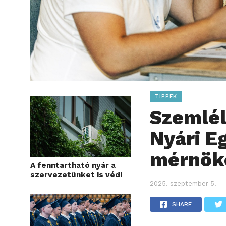
TIPPEK
Szemlél
Nyári E
mérnök
A fenntartható nyár a
szervezetünket is védi
2025. szeptember 5.
SHARE