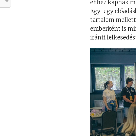
ehhez kapnak mó
Egy-egy előadásb
tartalom mellett
emberként is min
iránti lelkesedés