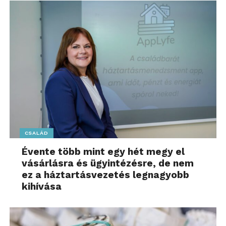
öngondoskodás terén
Az, hogy miként gondoskodunk testi-lelki
egészségünkről ötvenesként, alapvetően határozza
meg, milyen minőségű időskor vár ránk. Bár az
ötvenes éveikben járó magyarokat zavarják az
öregedés fizikai jelei, a felmérés ellentmondásos
képet fest arról, hogyan vélekednek fizikai állapotuk
megőrzéséről. A válaszadók 80%-a állítja, hogy
„rendszeresen sportol”, ugyanakkor más kutatások
szerint a magyar társadalom fele egyáltalán nem
CSALÁD
végez testmozgást. A válaszadók 60%-a szerint
„rendszeresen jár fogorvoshoz”, azonban célzott
Évente több mint egy hét megy el
vásárlásra és ügyintézésre, de nem
kutatások azt mutatják, hogy nagyon kevesen
ez a háztartásvezetés legnagyobb
mennek el félévente fogászati ellenőrzésre, ahogyan
kihívása
azt a szakértők ajánlják. Van tehát hova fejlődni a
valódi öngondoskodás terén.
Közös gondolkodás a tudatos