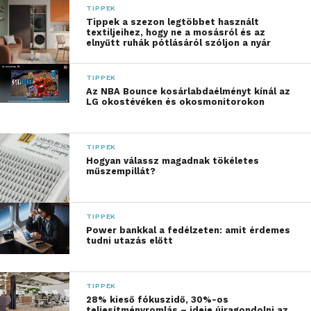
TIPPEK
Mindez az
X generáció
számára különösen
Tippek a szezon legtöbbet használt
aktuálissá vált az elmúlt években. Ebben az
textiljeihez, hogy ne a mosásról és az
elnyűtt ruhák pótlásáról szóljon a nyár
életszakaszban sokan először tapasztalják meg az
öregedés első jeleit, miközben szüleik és
TIPPEK
gyermekeik felé is felelősséggel tartoznak. A testi-
Az NBA Bounce kosárlabdaélményt kínál az
lelki egészség megőrzéséhez ilyenkor fontos
LG okostévéken és okosmonitorokon
felismerni, mely területeken van valódi befolyásunk:
az egészséges táplálkozás, a rendszeres testmozgás,
TIPPEK
az emberi kapcsolatok ápolása vagy az új dolgokra
Hogyan válassz magadnak tökéletes
való nyitottság terén.
műszempillát?
TIPPEK
Power bankkal a fedélzeten: amit érdemes
tudni utazás előtt
TIPPEK
28% kieső fókuszidő, 30%-os
teljesítményromlás – ideje újragondolni az