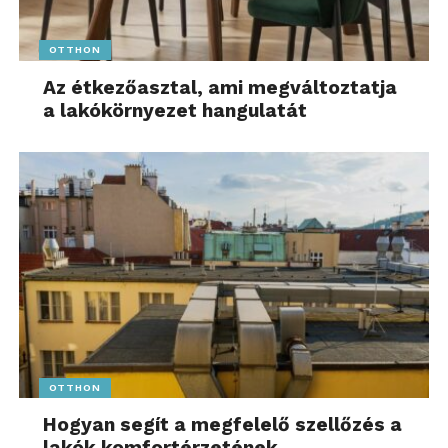
OTTHON
Az étkezőasztal, ami megváltoztatja
a lakókörnyezet hangulatát
OTTHON
Hogyan segít a megfelelő szellőzés a
lakók komfortérzetének