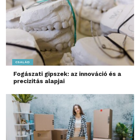
öregedésért
„
Az Öngondoskodás
Világnapja alkalmából
arra is lehetőség nyílik,
hogy a társadalom
CSALÁD
szereplői, intézmények,
Fogászati gipszek: az innováció és a
cégek, civilek, egyének
precizitás alapjai
közösen gondolkozzunk
arról, hogy a jelen korunk
változó kihívásaira,
öregedő
társadalmunkban milyen