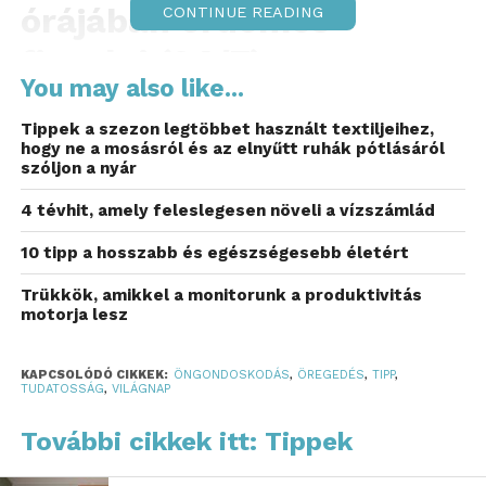
órájában érdemes
CONTINUE READING
figyelni (24/7).
You may also like...
Ez a tudatosság manapaság különösen fontos
Tippek a szezon legtöbbet használt textiljeihez,
volna, hiszen a magyar lakosság több mint 40
hogy ne a mosásról és az elnyűtt ruhák pótlásáról
százaléka már 50 év feletti. Az, hogy miként
szóljon a nyár
gondoskodunk testi-lelki egészségünkről
4 tévhit, amely feleslegesen növeli a vízszámlád
ötvenesként, alapvetően határozza meg,
milyen minőségű időskor vár ránk.
10 tipp a hosszabb és egészségesebb életért
Magyarországon az öngondoskodás fogalmát
Trükkök, amikkel a monitorunk a produktivitás
motorja lesz
gyakran a pénzügyekhez és a nyugdíjaskorhoz
kötjük, pedig ennél sokkal többről van szó. Az
önmagunkról való tudatos gondoskodás a jóllét
KAPCSOLÓDÓ CIKKEK:
ÖNGONDOSKODÁS
,
ÖREGEDÉS
,
TIPP
,
TUDATOSSÁG
,
VILÁGNAP
alapja, nemcsak anyagi, hanem testi, lelki és társas
szinten is. Az egészség terén ez a megelőzésre, a
További cikkek itt: Tippek
kisebb egészségügyi problémák kezelésére és a jó
közérzet fenntartására tett aktív lépéseket jelenti.