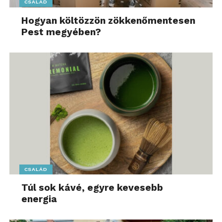
CSALÁD
Hogyan költözzön zökkenőmentesen
Pest megyében?
CSALÁD
Túl sok kávé, egyre kevesebb
energia