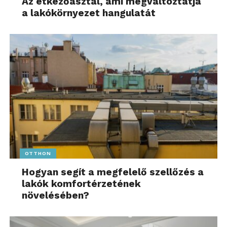
Az étkezőasztal, ami megváltoztatja
a lakókörnyezet hangulatát
OTTHON
Hogyan segít a megfelelő szellőzés a
lakók komfortérzetének
növelésében?