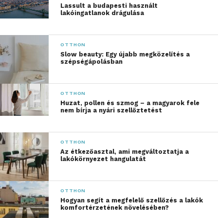
Lassult a budapesti használt
borsó, rizs, szója vagy kender fehérjék. Ezek
lakóingatlanok drágulása
kombinációja teljes értékű fehérjeforrásként
szolgálhat, mivel tartalmazzák az összes szükséges
OTTHON
aminosavat. E termékek kiegészíthetik a növényi
Slow beauty: Egy újabb megközelítés a
étrendet, és támogatják a sport- vagy diétás
szépségápolásban
célkitűzéseket.
A BODYSELECT szerepe a
OTTHON
Huzat, pollen és szmog – a magyarok fele
táplálékkiegészítők piacán
nem bírja a nyári szellőztetést
A BODYSELECT márka széles körű tapasztalattal
rendelkezik a táplálékkiegészítők fejlesztése terén,
OTTHON
Az étkezőasztal, ami megváltoztatja a
és igyekszik magas minőségű, elérhető áron kínálni
lakókörnyezet hangulatát
termékeit. Folyamatosan fejlesztik kínálatukat, hogy
megfeleljenek a fogyasztói igényeknek. Kiváló
választás lehet azok számára, akik a
OTTHON
Hogyan segít a megfelelő szellőzés a lakók
sportteljesítményüket és táplálkozásukat egyaránt
komfortérzetének növelésében?
optimalizálni kívánják.