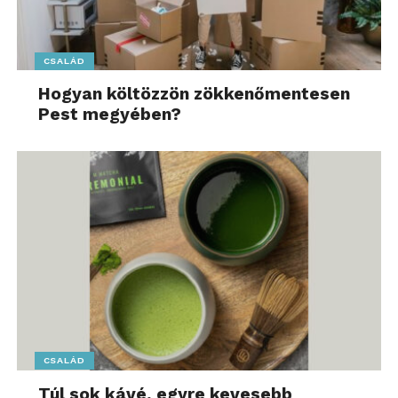
CSALÁD
Hogyan költözzön zökkenőmentesen
Pest megyében?
CSALÁD
Túl sok kávé, egyre kevesebb