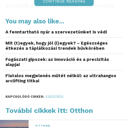
CONTINUE READING
A fehérjék alapvető fontosságúak a szervezetünk
számára, hiszen testünk körülbelül 17%-át alkotják.
Az izomzat, szövetek, valamint különböző szervi
You may also like...
funkciók, mint a hormonok és enzimek termelése,
A fenntartható nyár a szervezetünket is védi
nem működhetnének nélkülük. A fehérjék
aminosavakból állnak, ebből kilencet a szervezet
Mit (t)egyek, hogy jól (l)egyek? – Egészséges
étkezés a táplálkozási trendek bűvkörében
nem képes előállítani, így ezeket táplálkozással kell
bevinni.
Fogászati gipszek: az innováció és a precizitás
alapjai
Hogyan pótolják a vegán
Fiatalos megjelenés műtét nélkül: az ultrahangos
fehérjeporok a hiányt?
arclifting titkai
A
BODYSELECT vegán fehérjeporai
kiváló
KAPCSOLÓDÓ CIKKEK:
EGÉSZSÉG
lehetőséget kínálnak azok számára, akik nem
fogyasztanak állati eredetű termékeket, ám
További cikkek itt: Otthon
szeretnék biztosítani szervezetük megfelelő
fehérjebevitelét. Különféle növényi alapú
OTTHON
fehérjeporok elérhetők a piacon, mint például a