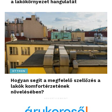
a lakókörnyezet hangulatát
OTTHON
Hogyan segít a megfelelő szellőzés a
lakók komfortérzetének
növelésében?
ADVERTISEMENT