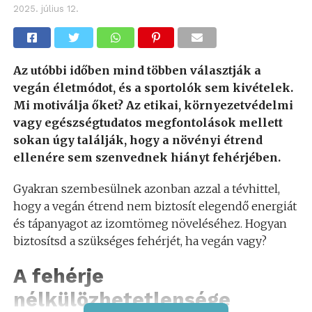
2025. július 12.
Az utóbbi időben mind többen választják a
vegán életmódot, és a sportolók sem kivételek.
Mi motiválja őket? Az etikai, környezetvédelmi
vagy egészségtudatos megfontolások mellett
sokan úgy találják, hogy a növényi étrend
ellenére sem szenvednek hiányt fehérjében.
Gyakran szembesülnek azonban azzal a tévhittel,
hogy a vegán étrend nem biztosít elegendő energiát
és tápanyagot az izomtömeg növeléséhez. Hogyan
biztosítsd a szükséges fehérjét, ha vegán vagy?
A fehérje
nélkülözhetetlensége