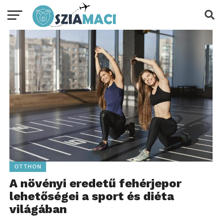
OTTHON
A növényi eredetű fehérjepor
lehetőségei a sport és diéta
világában