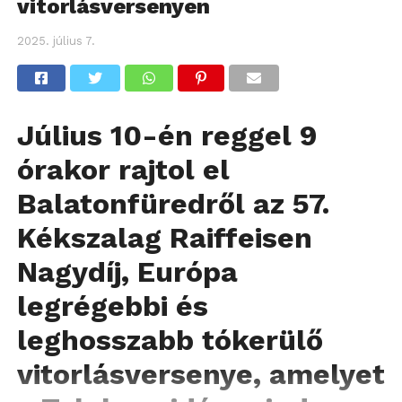
vitorlásversenyen
2025. július 7.
Július 10-én reggel 9
órakor rajtol el
Balatonfüredről az 57.
Kékszalag Raiffeisen
Nagydíj, Európa
legrégebbi és
leghosszabb tókerülő
vitorlásversenye, amelyet