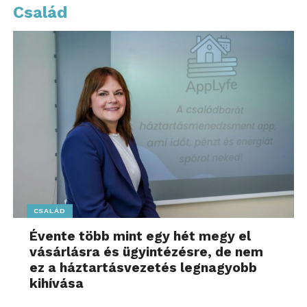
Család
Személyre szabott, egyedi
CSALÁD
sportélmény
Évente több mint egy hét megy el
vásárlásra és ügyintézésre, de nem
A győri Széchenyi István Egyetemmel közösen
ez a háztartásvezetés legnagyobb
fejlesztett, illetve továbbfejlesztett GPS-alapú
kihívása
nyomkövető rendszert minden induló hajóra