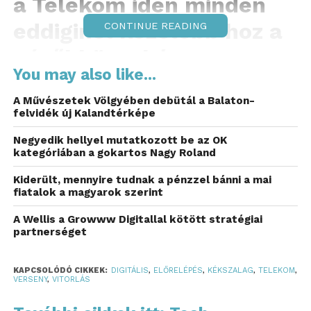
a Telekom idén minden
eddiginél közelebb hoz a
CONTINUE READING
nézőkhöz, akár a
You may also like...
helyszínen, akár
A Művészetek Völgyében debütál a Balaton-
otthonról követik az
felvidék új Kalandtérképe
eseményeket.
Negyedik hellyel mutatkozott be az OK
kategóriában a gokartos Nagy Roland
2025-től a Magyar Vitorlás Szövetség digitális
Kiderült, mennyire tudnak a pénzzel bánni a mai
partnereként a Magyar Telekom biztosítja a
fiatalok a magyarok szerint
verseny streamingjét és elő közvetítését,
valamint a verseny lebonyolításához szükséges
A Wellis a Growww Digitallal kötött stratégiai
partnerséget
a tracking rendszert is szolgáltatja.
A Telekom dedikált ún. Campus hálózatot hoz létre a
KAPCSOLÓDÓ CIKKEK:
DIGITÁLIS
,
ELŐRELÉPÉS
,
KÉKSZALAG
,
TELEKOM
,
VERSENY
,
VITORLÁS
verseny idejére, amely lehetővé teszi, hogy a képek
és adatok egyaránt, folyamatosan, megszakítás