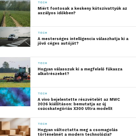
TECH
Miért fontosak a keskeny kútszivattyúk az
aszályos időkben?
TECH
Digitális élmény a vízen és a
A mesterséges intelligencia válaszhatja ki a
jövő céges autóját?
parton
Az 57. Kékszalag így nem csupán sportesemény,
TECH
hanem a digitális innovációk bemutatója is: a
Hogyan válasszuk ki a megfelelő fűkasza
alkatrészeket?
Telekom streaming-megoldása révén a
vitorlásverseny élménye minden eddiginél
közelebb kerül a nézőkhöz, akár a helyszínen, akár
TECH
otthonról követik az eseményeket. A valós idejű,
A vivo bejelentette részvételét az MWC
2026 kiállításon: bemutatja az új
interaktív, többkamerás közvetítés és a fejlett
csúcskategóriás X300 Ultra modellt
hajókövető rendszer új szintre emeli a közönség
bevonódását azáltal, hogy a nézők akár a világ
TECH
minden tájáról okoseszközük segítségével
Hogyan változtatta meg a csomagolás
történelmét a modern technológia?
követhetik az eseményt. A dedikált hálózatra több