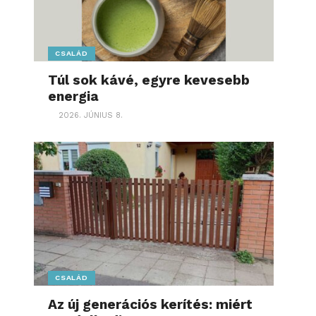
CSALÁD
Túl sok kávé, egyre kevesebb
energia
2026. JÚNIUS 8.
CSALÁD
Az új generációs kerítés: miért