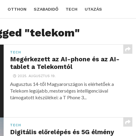
D
OTTHON
SZABADIDŐ
TECH
UTAZÁS
agged "telekom"
TECH
Megérkezett az AI-phone és az AI-
tablet a Telekomtól
2025. AUGUSZTUS 19.
Augusztus 14-től Magyarországon is elérhetőek a
Telekom legújabb, mesterséges intelligenciával
támogatott készülékei: a T Phone 3...
TECH
Digitális előrelépés és 5G élmény