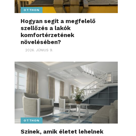
OTTHON
Hogyan segít a megfelelő
szellőzés a lakók
komfortérzetének
növelésében?
2026. JÚNIUS 9.
OTTHON
Színek, amik életet lehelnek