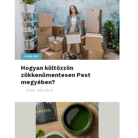
CSALÁD
Hogyan költözzön
zökkenőmentesen Pest
megyében?
2026. JÚLIUS 8.