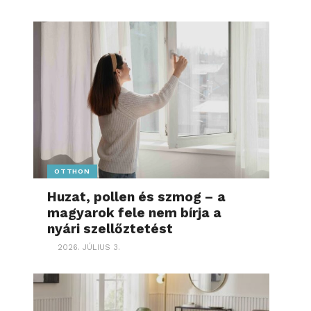
OTTHON
Huzat, pollen és szmog – a
magyarok fele nem bírja a
nyári szellőztetést
2026. JÚLIUS 3.