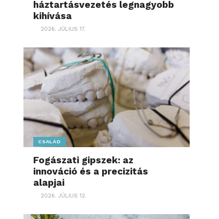
háztartásvezetés legnagyobb
kihívása
2026. JÚLIUS 17.
CSALÁD
Fogászati gipszek: az
innováció és a precizitás
alapjai
2026. JÚLIUS 12.