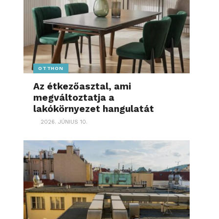
OTTHON
Az étkezőasztal, ami
megváltoztatja a
lakókörnyezet hangulatát
2026. JÚNIUS 10.