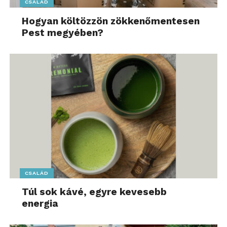
CSALÁD
Hogyan költözzön zökkenőmentesen
Pest megyében?
CSALÁD
Túl sok kávé, egyre kevesebb
energia