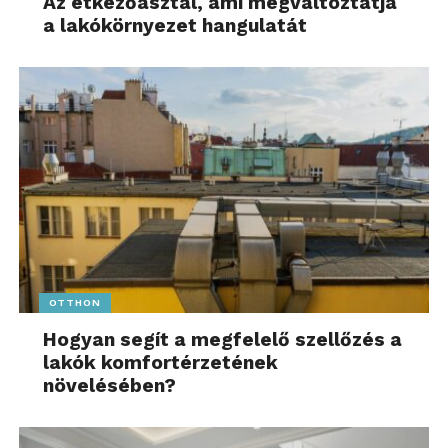
Az étkezőasztal, ami megváltoztatja
a lakókörnyezet hangulatát
OTTHON
Hogyan segít a megfelelő szellőzés a
lakók komfortérzetének
növelésében?