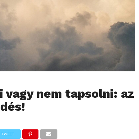
i vagy nem tapsolni: az
rdés!
TWEET