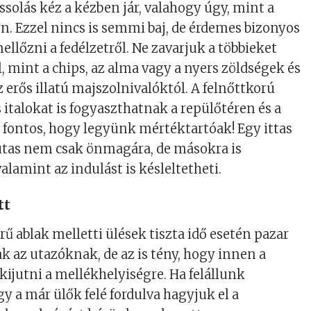
ssolás kéz a kézben jár, valahogy úgy, mint a
n. Ezzel nincs is semmi baj, de érdemes bizonyos
ellőzni a fedélzetről. Ne zavarjuk a többieket
, mint a chips, az alma vagy a nyers zöldségek és
 erős illatú majszolnivalóktól. A felnőttkorú
 italokat is fogyaszthatnak a repülőtéren és a
e fontos, hogy legyünk mértéktartóak! Egy ittas
 utas nem csak önmagára, de másokra is
valamint az indulást is késleltetheti.
tt
ű ablak melletti ülések tiszta idő esetén pazar
ak az utazóknak, de az is tény, hogy innen a
kijutni a mellékhelyiségre. Ha felállunk
y a már ülők felé fordulva hagyjuk el a