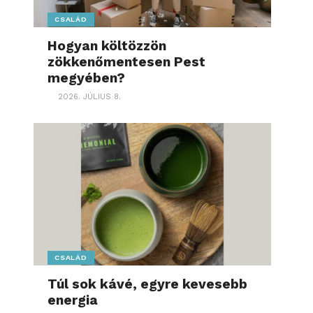
CSALÁD
Hogyan költözzön
zökkenőmentesen Pest
megyében?
2026. JÚLIUS 8.
CSALÁD
Túl sok kávé, egyre kevesebb
energia