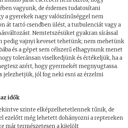
jében vagyunk, de érdemes tudatosítani
y a gyerekek nagy valószínűséggel nem
n át tartó csendben ülést, a turbulenciát vagy a
ásváltozást. Nemtetszésüket gyakran sírással
llen pedig vajnyi keveset tehetünk; nem mehetünk
obába és a gépet sem célszerű elhagynunk menet
hogy toleránsan viselkedjünk és értékeljük, ha a
egtesz azért, hogy gyermekét megnyugtassa.
s jelezhetjük, jól fog neki esni az érzelmi
az idők
atekintve szinte elképzelhetetlennek tűnik, de
l ezelőtt még lehetett dohányozni a reptereken
rre már természetesen a kijelölt