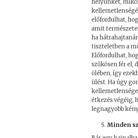
helyünket, mikö
kellemetlenségé
előfordulhat, ho
amit természete
ha hátrahajtanán
tiszteletben a m
Előfordulhat, ho
szűkösen fér el, 
ölében, így eze
ülést. Ha úgy g
kellemetlenséget
étkezés végéig, 
legnagyobb kény
Minden sz
Bár egy hajnalba