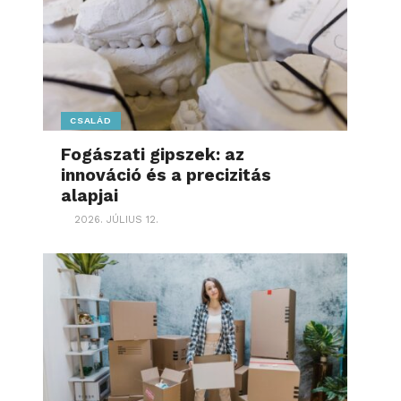
CSALÁD
Fogászati gipszek: az
innováció és a precizitás
alapjai
2026. JÚLIUS 12.