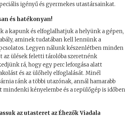
peciális igényű és gyermekes utastársainkat.
san és hatékonyan!
 a kapunk és elfoglalhatjuk a helyünk a gépen,
szabály, aminek tudatában kell lennünk a
csolatos. Legyen nálunk készenlétben minden
t az ülések feletti tárolóba szeretnénk
kedjünk rá, hogy egy perc leforgása alatt
kolást és az ülőhely elfoglalását. Minél
várnia ránk a többi utazónak, annál hamarabb
t mindenki kényelembe és a repülőgép is időben
assuk az utasteret az Éhezők Viadala
!