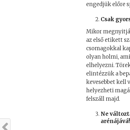
engedjük előre s
Csak gyor
Mikor megnyitják
az első etikett 
csomagokkal kap
olyan holmi, ami
elhelyezni. Töre
elintézzük a bepa
kevesebbet kell 
helyezheti magá
felszáll majd.
Ne változt
arénájává