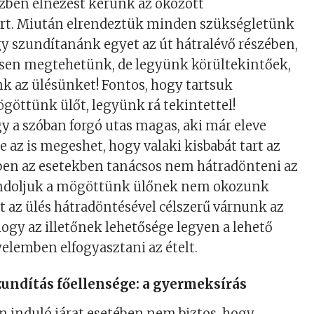
zben elnézést kérünk az okozott
rt. Miután elrendeztük minden szükségletünk
gy szundítanánk egyet az út hátralévő részében,
sen megtehetünk, de legyünk körültekintőek,
k az ülésünket! Fontos, hogy tartsuk
ögöttünk ülőt, legyünk rá tekintettel!
gy a szóban forgó utas magas, aki már eleve
de az is megeshet, hogy valaki kisbabát tart az
kben az esetekben tanácsos nem hátradönteni az
ondoljuk a mögöttünk ülőnek nem okozunk
 az ülés hátradöntésével célszerű várnunk az
hogy az illetőnek lehetősége legyen a lehető
elemben elfogyasztani az ételt.
undítás főellensége: a gyermeksírás
n induló járat esetében nem biztos, hogy