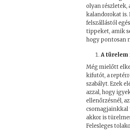
olyan részletek,
kalandorokat is. 
felszállástól egé
tippeket, amik s
hogy pontosan m
A türelem 
Még mielőtt elke
kifutót, a repté
szabályt. Ezek e
azzal, hogy igye
ellenőrzésnél, az
csomagjainkkal 
akkor is türelme
Felesleges tola