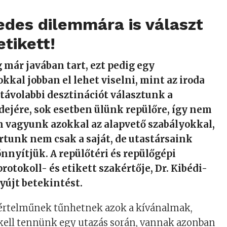
edes dilemmára is választ
etikett!
g már javában tart, ezt pedig egy
kkal jobban el lehet viselni, mint az iroda
a távolabbi desztinációt választunk a
ejére, sok esetben ülünk repülőre, így nem
an vagyunk azokkal az alapvető szabályokkal,
rtunk nem csak a saját, de utastársaink
nnyítjük. A repülőtéri és repülőgépi
protokoll- és etikett szakértője, Dr. Kibédi-
yújt betekintést.
yértelműnek tűnhetnek azok a kívánalmak,
kell tennünk egy utazás során, vannak azonban