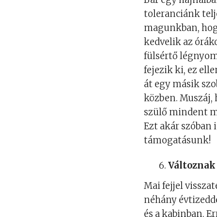
toleranciánk tel
magunkban, hog
kedvelik az óráko
fülsértő légnyom
fejezik ki, ez e
át egy másik sz
közben. Muszáj, 
szülő mindent m
Ezt akár szóban i
támogatásunk!
Változnak 
Mai fejjel vissz
néhány évtizedde
és a kabinban. E