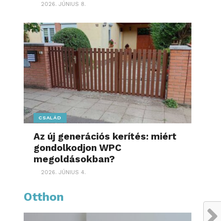
2026. JÚNIUS 8.
CSALÁD
Az új generációs kerítés: miért
gondolkodjon WPC
megoldásokban?
2026. JÚNIUS 4.
Otthon