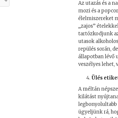
Az utazás és a na
mozi és a popcor
élelmiszereket m
„zajos” ételekkel
tartózkodjunk az
utasok alkoholos
repülés során, d
állapotban lévő
veszélyes lehet, 
Ülés etike
A méltán népszer
kilátást nyújtan
legbonyolultabb 
ügyeljünk rá, hog