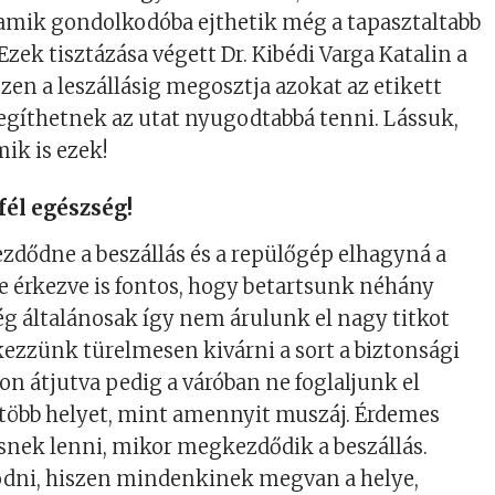
 amik gondolkodóba ejthetik még a tapasztaltabb
Ezek tisztázása végett Dr. Kibédi Varga Katalin a
szen a leszállásig megosztja azokat az etikett
egíthetnek az utat nyugodtabbá tenni. Lássuk,
ik is ezek!
fél egészség!
zdődne a beszállás és a repülőgép elhagyná a
rre érkezve is fontos, hogy betartsunk néhány
lég általánosak így nem árulunk el nagy titkot
kezzünk türelmesen kivárni a sort a biztonsági
on átjutva pedig a váróban ne foglaljunk el
több helyet, mint amennyit muszáj. Érdemes
snek lenni, mikor megkezdődik a beszállás.
kodni, hiszen mindenkinek megvan a helye,