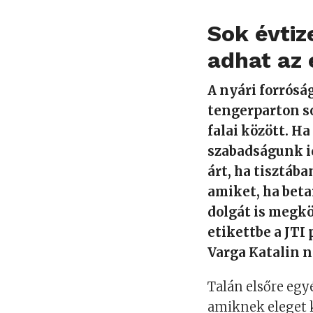
Sok évtiz
adhat az 
A nyári forrósá
tengerparton so
falai között. H
szabadságunk id
árt, ha tisztáb
amiket, ha beta
dolgát is megkö
etikettbe a JTI 
Varga Katalin n
Talán elsőre eg
amiknek eleget 