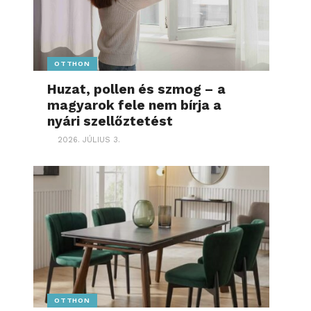
OTTHON
Huzat, pollen és szmog – a
magyarok fele nem bírja a
nyári szellőztetést
2026. JÚLIUS 3.
OTTHON