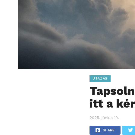
UTAZÁS
Tapsoln
itt a ké
2025. június 19.
SHARE