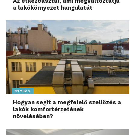
Az étkezőasztal, ami megváltoztatja
a lakókörnyezet hangulatát
OTTHON
Hogyan segít a megfelelő szellőzés a
lakók komfortérzetének
növelésében?