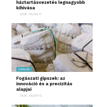
háztartásvezetés legnagyobb
kihívása
2026. JÚLIUS 17.
CSALÁD
Fogászati gipszek: az
innováció és a precizitás
alapjai
2026. JÚLIUS 12.