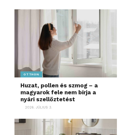
OTTHON
Huzat, pollen és szmog – a
magyarok fele nem bírja a
nyári szellőztetést
2026. JÚLIUS 3.