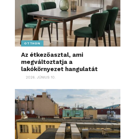
OTTHON
Az étkezőasztal, ami
megváltoztatja a
lakókörnyezet hangulatát
2026. JÚNIUS 10.