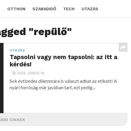
D
OTTHON
SZABADIDŐ
TECH
UTAZÁS
agged "repülő"
UTAZÁS
Tapsolni vagy nem tapsolni: az itt a
kérdés!
2025. JÚNIUS 19.
Sok évtizedes dilemmára is választ adhat az etikett! A
nyári forróság már javában tart, ezt pedig...
BBI CIKKEK