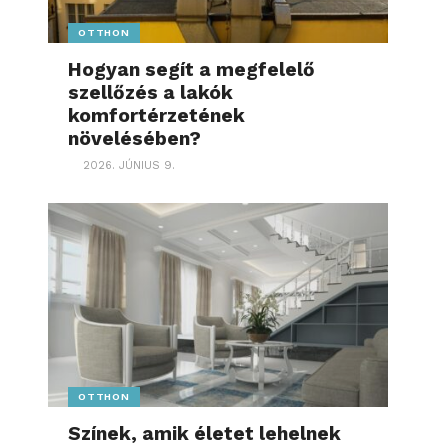
OTTHON
Hogyan segít a megfelelő
szellőzés a lakók
komfortérzetének
növelésében?
2026. JÚNIUS 9.
OTTHON
Színek, amik életet lehelnek