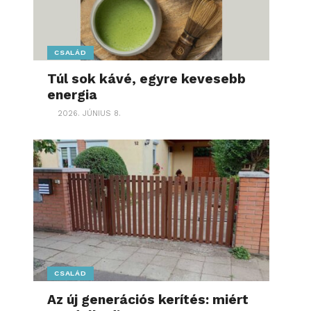
CSALÁD
Túl sok kávé, egyre kevesebb
energia
2026. JÚNIUS 8.
CSALÁD
Az új generációs kerítés: miért