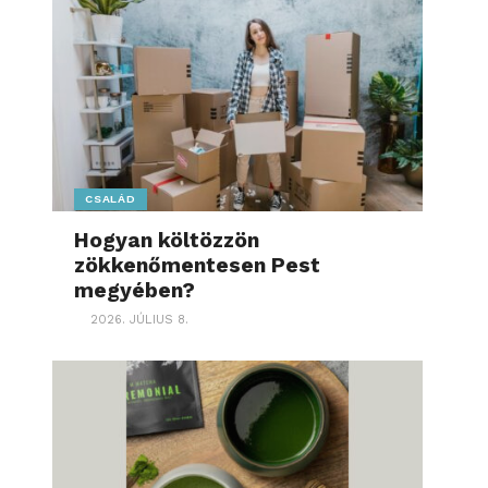
CSALÁD
Hogyan költözzön
zökkenőmentesen Pest
megyében?
2026. JÚLIUS 8.